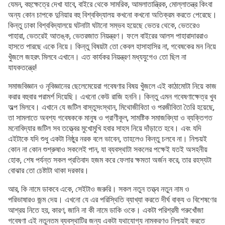
যেমন, বহুক্ষেত্রে দেখা যাবে, বাইরে থেকে সামরিক, আমলাতান্ত্রিক, মোল্লাতন্ত্র কিংবা
অন্য কোন চাপকে দুনিয়ার বহু বিশ্ববিদ্যালয় কখনো কখনো অতিক্রম করতে পেরেছে।
কিন্তু ঢাকা বিশ্ববিদ্যালয়ে ঘটনাটা ঘটানো সম্ভব হয়েছে ভেতর থেকে, ভেতরেও
পাহারা, ভেতরেই আতঙ্ক, ভেতরজাত নিয়ন্ত্রণ। ফলে বাইরের আলস পাহারাদাররাও
হাসতে পারছে একে নিয়ে। কিন্তু বিষয়টা তো কেবল হাসাহাসির না, গবেষকের মন নিয়ে
খুঁজলে জহরৎ মিলবে এখানে। এত কার্যকর নিয়ন্ত্রণ মধ্যযুগেও তো ছিল না
যাযকতন্ত্রে!
সমাজবিজ্ঞান ও নৃবিজ্ঞানের ছেলেমেয়েরা গবেষণার বিষয় খুঁজলে এই কাঠামোটা নিয়ে কাজ
করার বহুবার পরামর্শ দিয়েছি। এখনো কেউ রাজি হননি। কিন্তু এমন গবেষণাক্ষেত্র খুব
অল্প মিলবে। এখানে যে জটিল বাস্তুসংস্থান, মিথোজীবিতা ও পরজীবিতা তৈরি হয়েছে,
তা সামলাতে অবশ্য গবেষককে মানুষ ও প্রাণীকূল, সামষ্টিক সমাজবিদ্যা ও ব্যক্তিগত
মনোবিদ্যার জটিল সব তত্ত্বের মুখোমুখি হবার সাহস নিয়ে দাঁড়াতে হবে। এবং যদি
এইটাকে যদি শুধু একটা নিষ্ঠুর নরক বলে ভাবেন, তাহলেও কিন্তু চলবে না। নিশ্চয়ই
কোন না কোন শুশ্রুষাও সকলেই পান, যা ব্যবস্থাটা সকলের পক্ষেই যতই অসহনীয়
হোক, শেষ পর্যন্ত সকল প্রতিবাদ হজম করে ফেলার ক্ষমতা অর্জন করে, তার রহস্যটা
বোঝার তো চেষ্টাটা থাকা দরকার।
আর, কি নামে ডাকবে একে, সেইটাও জরুরি। সকল নতুন তত্ত্ব নতুন নাম ও
পরিভাষারও জন্ম দেয়। এখনো যে এর পরিস্থিতি ব্যাখ্যা করতে দীর্ঘ বাক্য ও বিশেষণের
আশ্রয় নিতে হয়, কারণ, জানি না কী নামে ডাকি ওকে। একটা পরিশ্রমী গরুখোঁজা
গবেষণা এই নতুনতম ব্যবস্থাটির জন্য একটা যথাযোগ্য নামকরণও নিশ্চয়ই করতে