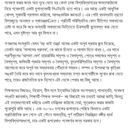
গবেষণা করার জন্য অত দূরে যেতে হয় কেন! ঢাকা বিশ্ববিদ্যালয়ের ক্ষমতাকাঠামো
নিয়ে গবেষণাই একটা যুগান্তকারী পিএইচডি হতে পারে। এর আছে একটা আধুনিক
খোলস, সুবাদারী প্রশাসন কাঠামো, আলঙ্কারিক জ্ঞানচর্চা। এর গোটা ব্যবস্থাটা হয়তো
বিশ্বজুড়ে অনবদ্য ও স্বাতন্ত্রমণ্ডিত। প্রতিটি পরিস্থিতির কোন নীতিগত সমাধানের
চেষ্টা না করে কি করে অস্থায়ী সমাধানের ভিত্তিতে চিরস্থায়ী বন্দোবস্ত করা যেতে
পারে, এমন দৃষ্টান্ত আর খুব মিলবে না।
গণরুমের সংস্কৃতি যেমন ‘বড় ভাই তন্ত্র’ নামের একটা অপূর্ব প্রথার জন্ম দিয়েছ
ে,
তেমনি আছে ‘সালামের প্রাপক’, কে কাকে চিনতে ও সালাম দিতে বাধ্য।, এর সাথে
প্রাণীকূলের ‘আলফা মেল’ হায়ারার্কির সাদৃশ্য ও বৈসাদৃশ্য, গোত্র সমাজের সাদৃশ্য ও
বৈসাদৃশ্য, জমিদারী প্রথার সাদৃশ্য ও বৈসাদৃশ্য, যুদ্ধপরিস্থিতির সাদৃশ্য ও বৈসাদৃশ্য
আলোচনা করে অপূর্ব সব সম্ভাবনায় পৌঁছানো সম্ভব। সম্পদ ও উপকরণের কৃত্রিম
সঙ্কট তৈরি করে কত ভাবে বৃহৎসংখ্যক সম্ভাব্য তপ্ত জনগোষ্ঠীকে সুবোধ রাখা যেতে
পারে, তারও রাজনৈতিক ছক হিসেবে এটা থেকে শেখার বহু কিছু আছে।
শিক্ষকদের বিষয়েও, নিয়োগ, নীল দলে ইত্যাদির বৈঠকে অংশগ্রহণ, পদোন্নতি, গবেষণা
পদ্ধতি জ্ঞানার্জন, শিক্ষার্থী-শিক্ষক সম্পর্ক– বহু বিষয়েই সব তথ্যই আমরা জানি, কিন্তু
এই তথ্যগুলোকেই গুছিয়ে একটা তাত্ত্বিক কাঠামো দেয়া, সূত্রবদ্ধ করার কাজটা
পুরোপুরি বাকি আছে। এবং ৭০-৯০ দশকের রূপান্তর পেরিয়ে কিভাবে একটা
প্রাতিষ্ঠানিক রূপ পেলে এই পৌনে সামন্তীয়, পূর্ণ লাঠিয়াল নিয়ন্ত্রিত বঙ্গীয় ব্যর্থ
বিশ্ববিদ্যালয়গুলো, তার একটা রূপরেখাও গবেষণার জন্য দরকার হবে।