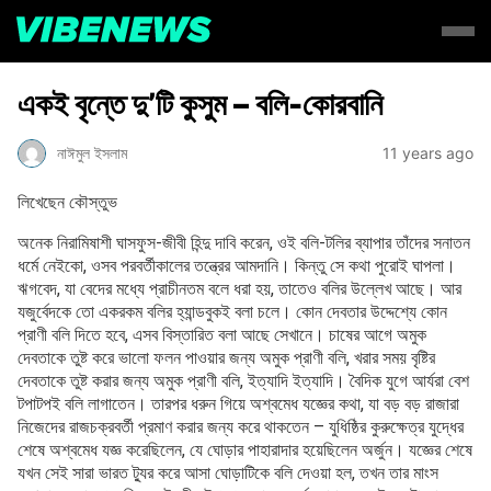
একই বৃন্তে দু’টি কুসুম – বলি-কোরবানি
নাঈমুল ইসলাম
11 years ago
লিখেছেন কৌস্তুভ
অনেক নিরামিষাশী ঘাসফুস-জীবী হিন্দু দাবি করেন, ওই বলি-টলির ব্যাপার তাঁদের সনাতন
ধর্মে নেইকো, ওসব পরবর্তীকালের তন্ত্রের আমদানি। কিন্তু সে কথা পুরোই ঘাপলা।
ঋগবেদ, যা বেদের মধ্যে প্রাচীনতম বলে ধরা হয়, তাতেও বলির উল্লেখ আছে। আর
যজুর্বেদকে তো একরকম বলির হ্যান্ডবুকই বলা চলে। কোন দেবতার উদ্দেশ্যে কোন
প্রাণী বলি দিতে হবে, এসব বিস্তারিত বলা আছে সেখানে। চাষের আগে অমুক
দেবতাকে তুষ্ট করে ভালো ফলন পাওয়ার জন্য অমুক প্রাণী বলি, খরার সময় বৃষ্টির
দেবতাকে তুষ্ট করার জন্য অমুক প্রাণী বলি, ইত্যাদি ইত্যাদি। বৈদিক যুগে আর্যরা বেশ
টপাটপই বলি লাগাতেন। তারপর ধরুন গিয়ে অশ্বমেধ যজ্ঞের কথা, যা বড় বড় রাজারা
নিজেদের রাজচক্রবর্তী প্রমাণ করার জন্য করে থাকতেন – যুধিষ্ঠির কুরুক্ষেত্র যুদ্ধের
শেষে অশ্বমেধ যজ্ঞ করেছিলেন, যে ঘোড়ার পাহারাদার হয়েছিলেন অর্জুন। যজ্ঞের শেষে
যখন সেই সারা ভারত ট্যুর করে আসা ঘোড়াটিকে বলি দেওয়া হল, তখন তার মাংস