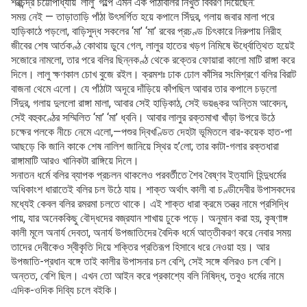
শরত্চন্দ্র চট্টোপাধ্যায় ‘লালু’ গল্পে এমন এক পাঁঠাবলির নিখুঁত বিবরণ দিয়েছেন:
সময় নেই — তাড়াতাড়ি পাঁঠা উৎসর্গিত হয়ে কপালে সিঁদুর, গলায় জবার মালা পরে
হাড়িকাঠে পড়লো, বাড়িসুদ্ধ সকলের ‘মা’ ‘মা’ রবের প্রচণ্ড চিৎকারে নিরুপায় নিরীহ
জীবের শেষ আর্তকণ্ঠ কোথায় ডুবে গেল, লালুর হাতের খড়গ নিমিষে ঊর্ধ্বোত্থিত হয়েই
সজোরে নামলো, তার পরে বলির ছিন্নকণ্ঠ থেকে রক্তের ফোয়ারা কালো মাটি রাঙ্গা করে
দিলে। লালু ক্ষণকাল চোখ বুজে রইল। ক্রমশঃ ঢাক ঢোল কাঁসির সংমিশ্রণে বলির বিরাট
বাজনা থেমে এলো। যে পাঁঠাটা অদূরে দাঁড়িয়ে কাঁপছিল আবার তার কপালে চড়লো
সিঁদুর, গলায় দুললো রাঙ্গা মালা, আবার সেই হাড়িকাঠ, সেই ভয়ঙ্কর অন্তিম আবেদন,
সেই বহুকণ্ঠের সম্মিলিত ‘মা’ ‘মা’ ধ্বনি। আবার লালুর রক্তমাখা খাঁড়া উপরে উঠে
চক্ষের পলকে নীচে নেমে এলো,—পশুর দ্বিখণ্ডিত দেহটা ভূমিতলে বার-কয়েক হাত-পা
আছড়ে কি জানি কাকে শেষ নালিশ জানিয়ে স্থির হ’লো; তার কাটা-গলার রক্তধারা
রাঙ্গামাটি আরও খানিকটা রাঙ্গিয়ে দিলে।
সনাতন ধর্মে বলির ব্যাপক প্রচলন থাকলেও পরবর্তীতে শৈব বৈষ্ণব ইত্যাদি হিন্দুধর্মের
অধিকাংশ ধারাতেই বলির চল উঠে যায়। শাক্ত অর্থাৎ কালী বা চণ্ডীদেবীর উপাসকদের
মধ্যেই কেবল বলির রমরমা চলতে থাকে। এই শাক্ত ধারা ক্রমে তন্ত্র নামে প্রসিদ্ধি
পায়, যার অনেককিছু বৌদ্ধদের বজ্রযান শাখায় ঢুকে পড়ে। অনুমান করা হয়, কৃষ্ণাঙ্গ
কালী মূলে অনার্য দেবতা, অনার্য উপজাতিদের বৈদিক ধর্মে আত্তীকরণ করে নেবার সময়
তাদের দেবীকেও স্বীকৃতি দিয়ে শক্তির প্রতিরূপ হিসাবে ধরে নেওয়া হয়। আর
উপজাতি-প্রধান বঙ্গে তাই কালীর উপাসনার চল বেশি, সেই সঙ্গে বলিরও চল বেশি।
অন্তত, বেশি ছিল। এখন তো আইন করে প্রকাশ্যে বলি নিষিদ্ধ, তবুও ধর্মের নামে
এদিক-ওদিক দিব্যি চলে বইকি।