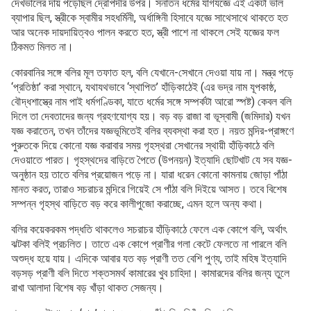
দেখভালের দায় পড়েছিল দ্রৌপদীর উপর। সনাতন ধর্মের যাগযজ্ঞে এই একটা ভাল
ব্যাপার ছিল, স্ত্রীকে স্বামীর সহধর্মিনী, অর্ধাঙ্গিনী হিসাবে যজ্ঞে সাথেসাথে থাকতে হত
আর অনেক দায়দায়িত্বও পালন করতে হত, স্ত্রী পাশে না থাকলে সেই যজ্ঞের ফল
ঠিকমত মিলত না।
কোরবানির সঙ্গে বলির মূল তফাত হল, বলি যেখানে-সেখানে দেওয়া যায় না। মন্ত্র পড়ে
‘প্রতিষ্ঠা’ করা স্থানে, যথাযথভাবে ‘স্থাপিত’ হাঁড়িকাঠেই (এর ভদ্র নাম যূপকাষ্ঠ,
বৌদ্ধশাস্ত্রে নাম পাই ধর্মগণ্ডিকা, যাতে ধর্মের সঙ্গে সম্পর্কটা আরো স্পষ্ট) কেবল বলি
দিলে তা দেবতাদের জন্য গ্রহণযোগ্য হয়। বড় বড় রাজা বা ভূস্বামী (জমিদার) যখন
যজ্ঞ করাতেন, তখন তাঁদের যজ্ঞভূমিতেই বলির ব্যবস্থা করা হত। নয়ত মন্দির-প্রাঙ্গণে
পুরুতকে দিয়ে কোনো যজ্ঞ করাবার সময় গৃহস্থরা সেখানের স্থায়ী হাঁড়িকাঠে বলি
দেওয়াতে পারত। গৃহস্থদের বাড়িতে পৈতে (উপনয়ন) ইত্যাদি ছোটখাট যে সব যজ্ঞ-
অনুষ্ঠান হয় তাতে বলির প্রয়োজন পড়ে না। যারা ধরেন কোনো কামনায় জোড়া পাঁঠা
মানত করত, তারাও সচরাচর মন্দিরে গিয়েই সে পাঁঠা বলি দিইয়ে আসত। তবে বিশেষ
সম্পন্ন গৃহস্থ বাড়িতে বড় করে কালীপুজো করাচ্ছে, এমন হলে অন্য কথা।
বলির কয়েকরকম পদ্ধতি থাকলেও সচরাচর হাঁড়িকাঠে ফেলে এক কোপে বলি, অর্থাৎ
ঝটকা বলিই প্রচলিত। তাতে এক কোপে প্রাণীর গলা কেটে ফেলতে না পারলে বলি
অশুদ্ধ হয়ে যায়। এদিকে আবার যত বড় প্রাণী তত বেশি পুণ্য, তাই মহিষ ইত্যাদি
বড়সড় প্রাণী বলি দিতে শক্তসমর্থ কামারের খুব চাহিদা। কামারদের বলির জন্য তুলে
রাখা আলাদা বিশেষ বড় খাঁড়া থাকত সেজন্য।