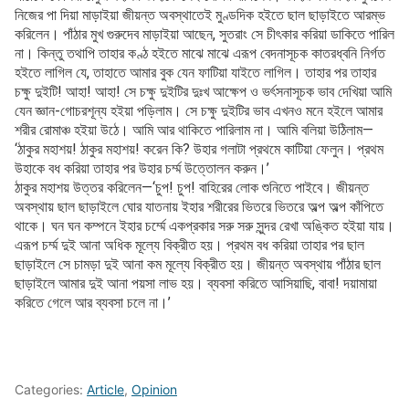
নিজের পা দিয়া মাড়াইয়া জীয়ন্ত অবস্থাতেই মুণ্ডদিক হইতে ছাল ছাড়াইতে আরম্ভ
করিলেন। পাঁঠার মুখ গুরুদেব মাড়াইয়া আছেন, সুতরাং সে চীৎকার করিয়া ডাকিতে পারিল
না। কিন্তু তথাপি তাহার কণ্ঠ হইতে মাঝে মাঝে এরূপ বেদনাসূচক কাতরধ্বনি নির্গত
হইতে লাগিল যে, তাহাতে আমার বুক যেন ফাটিয়া যাইতে লাগিল। তাহার পর তাহার
চক্ষু দুইটি! আহা! আহা! সে চক্ষু দুইটির দুঃখ আক্ষেপ ও ভর্ৎসনাসূচক ভাব দেখিয়া আমি
যেন জ্ঞান-গোচরশূন্য হইয়া পড়িলাম। সে চক্ষু দুইটির ভাব এখনও মনে হইলে আমার
শরীর রোমাঞ্চ হইয়া উঠে। আমি আর থাকিতে পারিলাম না। আমি বলিয়া উঠিলাম—
‘ঠাকুর মহাশয়! ঠাকুর মহাশয়! করেন কি? উহার গলাটা প্রথমে কাটিয়া ফেলুন। প্রথম
উহাকে বধ করিয়া তাহার পর উহার চর্ম্ম উত্তোলন করুন।’
ঠাকুর মহাশয় উত্তর করিলেন—‘চুপ! চুপ! বাহিরের লোক শুনিতে পাইবে। জীয়ন্ত
অবস্থায় ছাল ছাড়াইলে ঘোর যাতনায় ইহার শরীরের ভিতরে ভিতরে অল্প অল্প কাঁপিতে
থাকে। ঘন ঘন কম্পনে ইহার চর্ম্মে একপ্রকার সরু সরু সুন্দর রেখা অঙ্কিত হইয়া যায়।
এরূপ চর্ম্ম দুই আনা অধিক মূল্যে বিক্রীত হয়। প্রথম বধ করিয়া তাহার পর ছাল
ছাড়াইলে সে চামড়া দুই আনা কম মূল্যে বিক্রীত হয়। জীয়ন্ত অবস্থায় পাঁঠার ছাল
ছাড়াইলে আমার দুই আনা পয়সা লাভ হয়। ব্যবসা করিতে আসিয়াছি, বাবা! দয়ামায়া
করিতে গেলে আর ব্যবসা চলে না।’
Categories:
Article
,
Opinion