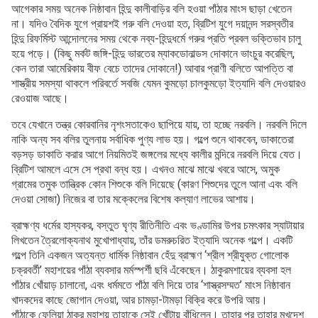
আগেকার সময় অনেক নিষ্ঠাবান হিন্দু কালীবাড়ির বলি হওয়া পাঁঠার মাংস ছাড়া খেতেন
না। যদিও বৈদিক যুগে প্রায়শই গরু বলি দেওয়া হত, ব্রিটিশ যুগে দয়ানন্দ সরস্বতীর
হিন্দু রিফর্মিস্ট আন্দোলনের সময় থেকে নব্য-হিন্দুধর্মে গরুর প্রতি প্রবল ভক্তিভাব চালু
হয়ে পড়ে। (কিছু মর্কট জঙ্গি-হিন্দু ভারতের ম্যাকডোনাল্ডস দোকানে ভাংচুর করেছিল,
কেন তারা আমেরিকায় বীফ বেচে তাদের দোকানে!) আবার প্রাণী বলিতে আপত্তি বা
শাস্ত্রীয় সমস্যা থাকলে পরিবর্তে সবজি যেমন কুমড়ো চালকুমড়ো ইত্যাদি বলি দেওয়ারও
রেওয়াজ আছে।
তবে যেখানে তন্ত্র কোরবানির নৃশংসতাকেও ছাপিয়ে যায়, তা হচ্ছে নরবলি। নরবলি দিলে
নাকি অন্য সব বলির তুলনায় সর্বাধিক পুণ্য লাভ হয়। গল্পে শুনে থাকবেন, ডাকাতেরা
বড়সড় ডাকাতি করার আগে নিয়মিতই জঙ্গলের মধ্যে কালীর মন্দিরে নরবলি দিয়ে যেত।
ব্রিটিশ আমলে এসে সে প্রথা বন্ধ হয়। এখনও মাঝে মাঝে খবরে আসে, অমুক
গ্রামের তমুক তান্ত্রিক কোন শিশুকে বলি দিয়েছে (কারণ শিশুদের তুলে আনা এবং বলি
দেওয়া সোজা) নিজের বা তার মক্কেলের বিশেষ কল্যাণ লাভের আশায়।
ব্রাহ্মণ্য ধর্মের হাস্যকর, বস্তুত ঘৃণ্য রীতিনীতি এবং ভণ্ডামির উপর চমৎকার স্যাটায়ার
লিখতেন ত্রৈলোক্যনাথ মুখোপাধ্যায়, তাঁর ডমরুচরিত ইত্যাদি অনেক গল্পে। একটি
গল্পে তিনি একজন অত্যন্ত ধার্মিক নিষ্ঠাবান হেঁদু ব্রাহ্মণ ‘শ্রীল শ্রীযুক্ত গোলোক
চক্রবর্তী’ মহাশয়ের পাঁঠা ব্যবসার মর্মস্পর্শী ছবি এঁকেছেন। ঠাকুরমশায়ের ব্যবসা হল
পাঁঠার খোঁয়াড় চালানো, এবং ধর্মমতে পাঁঠা বলি দিয়ে তার ‘শাস্ত্রসম্মত’ মাংস নিষ্ঠাবান
খাদকদের কাছে জোগান দেওয়া, আর চামড়া-টামড়া বিক্রি করে উপরি আয়।
পাঁঠাকে ফেলিয়া ঠাকুর মহাশয় তাহাকে সেই খোঁটায় বাঁধিলেন। তাহার পর তাহার মুখদেশ