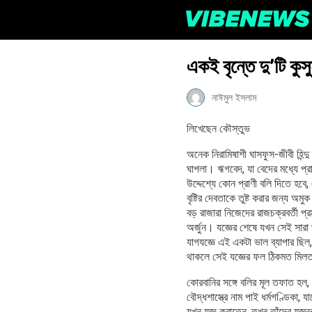
একই বৃন্তে দু’টি কু
নাঈমুল ইসলাম
লিখেছেন কৌস্তুভ
অনেক নিরামিষাশী ঘাসফুস-জীবী হিন্দ
ঘাপলা। ঋগবেদ, যা বেদের মধ্যে প্
উদ্দেশ্যে কোন প্রাণী বলি দিতে হব
বৃষ্টির দেবতাকে তুষ্ট করার জন্য অ
বড় রাজারা নিজেদের রাজচক্রবর্তী প্
অর্জুন। যজ্ঞের শেষে যখন সেই সার
যাগযজ্ঞে এই একটা ভাল ব্যাপার ছিল, 
থাকলে সেই যজ্ঞের ফল ঠিকমত মিল
কোরবানির সঙ্গে বলির মূল তফাত হল, ব
বৌদ্ধশাস্ত্রে নাম পাই ধর্মগণ্ডিকা,
যখন যজ্ঞ করাতেন, তখন তাঁদের যজ্ঞভূ