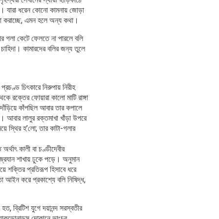
না। যারা ধরেন কোনো কামনায় জোড়া
জো করাচ্ছে, এমন হলে অন্য কথা।
র গলা কেটে ফেলতে না পারলে বলি
 চাহিদা। কামারদের বলির জন্য তুলে
প্রচণ্ড চিৎকারে নিরুপায় নিরীহ
কে রক্তের ফোয়ারা কালো মাটি রাঙ্গা
 দাঁড়িয়ে কাঁপছিল আবার তার কপালে
ি। আবার লালুর রক্তমাখা খাঁড়া উপরে
ে স্থির হ’লো; তার কাটা-গলার
 অর্থাৎ কালী বা চণ্ডীদেবীর
বজ্রযান শাখায় ঢুকে পড়ে। অনুমান
িয়ে শক্তির প্রতিরূপ হিসাবে ধরে
 আইন করে প্রকাশ্যে বলি নিষিদ্ধ,
ত, ব্রিটিশ যুগে দয়ানন্দ সরস্বতীর
 ম্যাকডোনাল্ডস দোকানে ভাংচুর