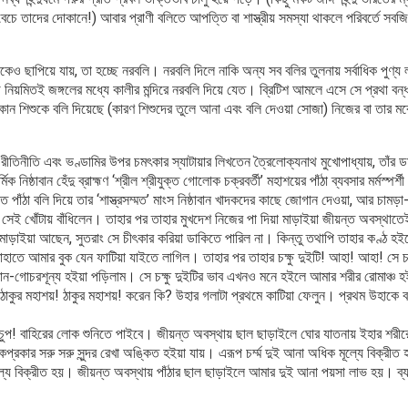
চে তাদের দোকানে!) আবার প্রাণী বলিতে আপত্তি বা শাস্ত্রীয় সমস্যা থাকলে পরিবর্তে সব
াকেও ছাপিয়ে যায়, তা হচ্ছে নরবলি। নরবলি দিলে নাকি অন্য সব বলির তুলনায় সর্বাধিক পুণ্য 
িয়মিতই জঙ্গলের মধ্যে কালীর মন্দিরে নরবলি দিয়ে যেত। ব্রিটিশ আমলে এসে সে প্রথা ব
 কোন শিশুকে বলি দিয়েছে (কারণ শিশুদের তুলে আনা এবং বলি দেওয়া সোজা) নিজের বা তার ম
ঘৃণ্য রীতিনীতি এবং ভণ্ডামির উপর চমৎকার স্যাটায়ার লিখতেন ত্রৈলোক্যনাথ মুখোপাধ্যায়, তাঁ
 নিষ্ঠাবান হেঁদু ব্রাহ্মণ ‘শ্রীল শ্রীযুক্ত গোলোক চক্রবর্তী’ মহাশয়ের পাঁঠা ব্যবসার মর্মস্পর
মতে পাঁঠা বলি দিয়ে তার ‘শাস্ত্রসম্মত’ মাংস নিষ্ঠাবান খাদকদের কাছে জোগান দেওয়া, আর চাম
ে সেই খোঁটায় বাঁধিলেন। তাহার পর তাহার মুখদেশ নিজের পা দিয়া মাড়াইয়া জীয়ন্ত অবস্থাত
 মাড়াইয়া আছেন, সুতরাং সে চীৎকার করিয়া ডাকিতে পারিল না। কিন্তু তথাপি তাহার কণ্ঠ হ
াহাতে আমার বুক যেন ফাটিয়া যাইতে লাগিল। তাহার পর তাহার চক্ষু দুইটি! আহা! আহা! সে চক্
জ্ঞান-গোচরশূন্য হইয়া পড়িলাম। সে চক্ষু দুইটির ভাব এখনও মনে হইলে আমার শরীর রোমাঞ্
াকুর মহাশয়! ঠাকুর মহাশয়! করেন কি? উহার গলাটা প্রথমে কাটিয়া ফেলুন। প্রথম উহাকে বধ 
চুপ! বাহিরের লোক শুনিতে পাইবে। জীয়ন্ত অবস্থায় ছাল ছাড়াইলে ঘোর যাতনায় ইহার শরীরের
কপ্রকার সরু সরু সুন্দর রেখা অঙ্কিত হইয়া যায়। এরূপ চর্ম্ম দুই আনা অধিক মূল্যে বিক্রী
্যে বিক্রীত হয়। জীয়ন্ত অবস্থায় পাঁঠার ছাল ছাড়াইলে আমার দুই আনা পয়সা লাভ হয়। ব্যব