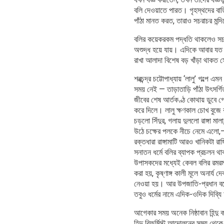
বলি দেওয়াতে পারত। গৃহস্থদের বাড়
পাঁঠা মানত করত, তারাও সচরাচর মন্
বলির কয়েকরকম পদ্ধতি থাকলেও সচর
অশুদ্ধ হয়ে যায়। এদিকে আবার যত বড়
রাখা আলাদা বিশেষ বড় খাঁড়া থাকত 
শরত্চন্দ্র চট্টোপাধ্যায় ‘লালু’ গল্পে 
সময় নেই — তাড়াতাড়ি পাঁঠা উৎসর্গিত
জীবের শেষ আর্তকণ্ঠ কোথায় ডুবে গে
করে দিলে। লালু ক্ষণকাল চোখ বুজে 
চড়লো সিঁদুর, গলায় দুললো রাঙ্গা মা
উঠে চক্ষের পলকে নীচে নেমে এলো,—
রক্তধারা রাঙ্গামাটি আরও খানিকটা রাঙ
সনাতন ধর্মে বলির ব্যাপক প্রচলন থাক
উপাসকদের মধ্যেই কেবল বলির রমরমা 
করা হয়, কৃষ্ণাঙ্গ কালী মূলে অনার্
নেওয়া হয়। আর উপজাতি-প্রধান বঙ্গ
তবুও ধর্মের নামে এদিক-ওদিক দিব্য
আগেকার সময় অনেক নিষ্ঠাবান হিন্দু 
হিন্দু রিফর্মিস্ট আন্দোলনের সময় থেকে