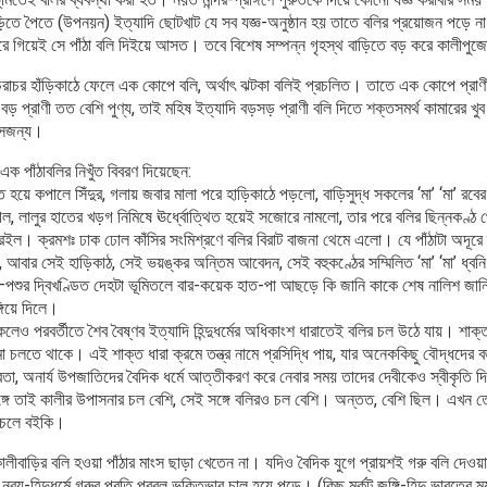
িতে পৈতে (উপনয়ন) ইত্যাদি ছোটখাট যে সব যজ্ঞ-অনুষ্ঠান হয় তাতে বলির প্রয়োজন পড়ে 
দিরে গিয়েই সে পাঁঠা বলি দিইয়ে আসত। তবে বিশেষ সম্পন্ন গৃহস্থ বাড়িতে বড় করে কালীপু
াচর হাঁড়িকাঠে ফেলে এক কোপে বলি, অর্থাৎ ঝটকা বলিই প্রচলিত। তাতে এক কোপে প্রাণী
 প্রাণী তত বেশি পুণ্য, তাই মহিষ ইত্যাদি বড়সড় প্রাণী বলি দিতে শক্তসমর্থ কামারের খুব
সেজন্য।
এমন এক পাঁঠাবলির নিখুঁত বিবরণ দিয়েছেন:
 হয়ে কপালে সিঁদুর, গলায় জবার মালা পরে হাড়িকাঠে পড়লো, বাড়িসুদ্ধ সকলের ‘মা’ ‘মা’ রবের 
ল, লালুর হাতের খড়গ নিমিষে ঊর্ধ্বোত্থিত হয়েই সজোরে নামলো, তার পরে বলির ছিন্নকণ্ঠ থে
রইল। ক্রমশঃ ঢাক ঢোল কাঁসির সংমিশ্রণে বলির বিরাট বাজনা থেমে এলো। যে পাঁঠাটা অদূরে
লা, আবার সেই হাড়িকাঠ, সেই ভয়ঙ্কর অন্তিম আবেদন, সেই বহুকণ্ঠের সম্মিলিত ‘মা’ ‘মা’ ধ্বন
পশুর দ্বিখণ্ডিত দেহটা ভূমিতলে বার-কয়েক হাত-পা আছড়ে কি জানি কাকে শেষ নালিশ জানিয়
্গিয়ে দিলে।
লেও পরবর্তীতে শৈব বৈষ্ণব ইত্যাদি হিন্দুধর্মের অধিকাংশ ধারাতেই বলির চল উঠে যায়। শাক্ত
চলতে থাকে। এই শাক্ত ধারা ক্রমে তন্ত্র নামে প্রসিদ্ধি পায়, যার অনেককিছু বৌদ্ধদের 
য দেবতা, অনার্য উপজাতিদের বৈদিক ধর্মে আত্তীকরণ করে নেবার সময় তাদের দেবীকেও স্বীকৃতি দ
ে তাই কালীর উপাসনার চল বেশি, সেই সঙ্গে বলিরও চল বেশি। অন্তত, বেশি ছিল। এখন তো
ি চলে বইকি।
কালীবাড়ির বলি হওয়া পাঁঠার মাংস ছাড়া খেতেন না। যদিও বৈদিক যুগে প্রায়শই গরু বলি দেওয়া হ
 নব্য-হিন্দুধর্মে গরুর প্রতি প্রবল ভক্তিভাব চালু হয়ে পড়ে। (কিছু মর্কট জঙ্গি-হিন্দু ভারতের