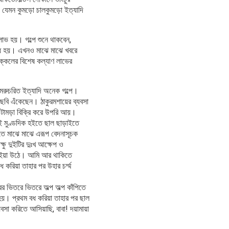
জি যেমন কুমড়ো চালকুমড়ো ইত্যাদি
লাভ হয়। গল্পে শুনে থাকবেন,
ন্ধ হয়। এখনও মাঝে মাঝে খবরে
ক্কেলের বিশেষ কল্যাণ লাভের
র ডমরুচরিত ইত্যাদি অনেক গল্পে।
্শী ছবি এঁকেছেন। ঠাকুরমশায়ের ব্যবসা
ড়া-টামড়া বিক্রি করে উপরি আয়।
েই মুণ্ডদিক হইতে ছাল ছাড়াইতে
ইতে মাঝে মাঝে এরূপ বেদনাসূচক
ষু দুইটির দুঃখ আক্ষেপ ও
চ হইয়া উঠে। আমি আর থাকিতে
করিয়া তাহার পর উহার চর্ম্ম
 ভিতরে ভিতরে অল্প অল্প কাঁপিতে
ত হয়। প্রথম বধ করিয়া তাহার পর ছাল
সা করিতে আসিয়াছি, বাবা! দয়ামায়া