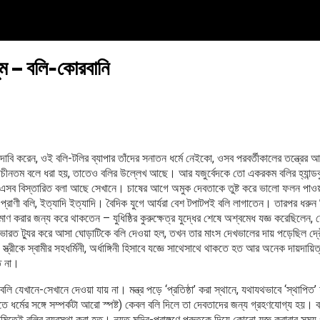
সুম – বলি-কোরবানি
ু দাবি করেন, ওই বলি-টলির ব্যাপার তাঁদের সনাতন ধর্মে নেইকো, ওসব পরবর্তীকালের তন্ত্রের
রাচীনতম বলে ধরা হয়, তাতেও বলির উল্লেখ আছে। আর যজুর্বেদকে তো একরকম বলির হ্যান্
ে, এসব বিস্তারিত বলা আছে সেখানে। চাষের আগে অমুক দেবতাকে তুষ্ট করে ভালো ফলন পাওয়া
মুক প্রাণী বলি, ইত্যাদি ইত্যাদি। বৈদিক যুগে আর্যরা বেশ টপাটপই বলি লাগাতেন। তারপর ধরুন
রমাণ করার জন্য করে থাকতেন – যুধিষ্ঠির কুরুক্ষেত্র যুদ্ধের শেষে অশ্বমেধ যজ্ঞ করেছিলেন,
া ভারত ট্যুর করে আসা ঘোড়াটিকে বলি দেওয়া হল, তখন তার মাংস দেখভালের দায় পড়েছিল দ্
স্ত্রীকে স্বামীর সহধর্মিনী, অর্ধাঙ্গিনী হিসাবে যজ্ঞে সাথেসাথে থাকতে হত আর অনেক দায়দায়িত
ত না।
লি যেখানে-সেখানে দেওয়া যায় না। মন্ত্র পড়ে ‘প্রতিষ্ঠা’ করা স্থানে, যথাযথভাবে ‘স্থাপিত’ হ
 যাতে ধর্মের সঙ্গে সম্পর্কটা আরো স্পষ্ট) কেবল বলি দিলে তা দেবতাদের জন্য গ্রহণযোগ্য হয়। 
মিতেই বলির ব্যবস্থা করা হত। নয়ত মন্দির-প্রাঙ্গণে পুরুতকে দিয়ে কোনো যজ্ঞ করাবার সময় গ