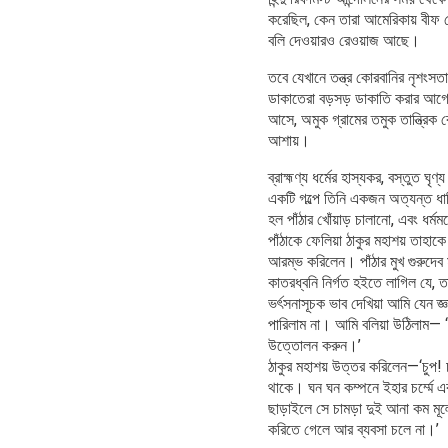
করেছিল, কেন তারা আমেরিকায় বীফ বে
বলি দেওয়ারও রেওয়াজ আছে।
তবে যেখানে তন্ত্র কোরবানির নৃশংসত
ডাকাতেরা বড়সড় ডাকাতি করার আগে ন
আসে, অমুক গ্রামের তমুক তান্ত্রিক
আশায়।
ব্রাহ্মণ্য ধর্মের হাস্যকর, বস্তুত 
একটি গল্পে তিনি একজন অত্যন্ত ধার্মিক
হল পাঁঠার খোঁয়াড় চালানো, এবং ধর্ম
পাঁঠাকে ফেলিয়া ঠাকুর মহাশয় তাহাক
আরম্ভ করিলেন। পাঁঠার মুখ গুরুদেব
কাতরধ্বনি নির্গত হইতে লাগিল যে, ত
ভর্ৎসনাসূচক ভাব দেখিয়া আমি যেন 
পারিলাম না। আমি বলিয়া উঠিলাম— ‘ঠ
উত্তোলন করুন।’
ঠাকুর মহাশয় উত্তর করিলেন—‘চুপ! 
থাকে। ঘন ঘন কম্পনে ইহার চর্ম্মে এ
ছাড়াইলে সে চামড়া দুই আনা কম মূল
করিতে গেলে আর ব্যবসা চলে না।’