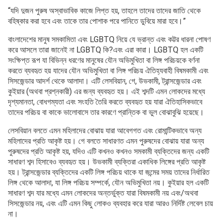
“যদি দুজন পুরুষ অস্বাভাবিক কাজে লিপ্ত হয়, তাহলে তাদের তাদের জাতি থেকে
বহিষ্কার করা হবে এবং তাকে তার পোশাক পরে পানিতে ডুবিয়ে মারা হবে।”
বাংলাদেশের মানুষ সমকামিতা এবং LGBTQ নিয়ে যে ভ্রান্ত এবং কট্টর ধারনা পোষণ
করে আসলে তারা জানেই না LGBTQ কি?এবং এরা কারা। LGBTQ হল একটি
সংক্ষিপ্ত রূপ যা বিভিন্ন ধরণের মানুষের যৌন অভিমুখিতা বা লিঙ্গ পরিচয়কে বর্ণনা
করতে ব্যবহৃত হয় যাদের যৌন অভিমুখিতা বা লিঙ্গ পরিচয় ঐতিহ্যবাহী বিষমকামী এবং
সিসজেন্ডার আদর্শ থেকে আলাদা। এটি লেসবিয়ান, গে, উভকামী, ট্রান্সজেন্ডার এবং
কুইয়ার (অথবা প্রশ্নকারী) এর জন্য ব্যবহৃত হয়। এই শব্দটি এমন লোকদের মধ্যে
দৃশ্যমানতা, বোধগম্যতা এবং সংহতি তৈরি করতে ব্যবহৃত হয় যারা ঐতিহাসিকভাবে
তাদের পরিচয় বা কাকে ভালোবাসে তার কারণে প্রান্তিক বা ভুল বোঝাবুঝি হয়েছে।
লেসবিয়ান বলতে এমন মহিলাদের বোঝায় যারা আবেগগত এবং রোমান্টিকভাবে অন্য
মহিলাদের প্রতি আকৃষ্ট হয়। গে বলতে সাধারণত এমন পুরুষদের বোঝায় যারা অন্য
পুরুষদের প্রতি আকৃষ্ট হয়, যদিও এটি কখনও কখনও সমকামী ব্যক্তিদের জন্য একটি
সাধারণ শব্দ হিসাবেও ব্যবহৃত হয়। উভকামী ব্যক্তিরা একাধিক লিঙ্গের প্রতি আকৃষ্ট
হয়। ট্রান্সজেন্ডার ব্যক্তিদের একটি লিঙ্গ পরিচয় থাকে যা জন্মের সময় তাদের নির্ধারিত
লিঙ্গ থেকে আলাদা, যা লিঙ্গ পরিচয় সম্পর্কে, যৌন অভিমুখিতা নয়। কুইয়ার হল একটি
সাধারণ শব্দ যার মধ্যে এমন লোকদের অন্তর্ভুক্ত যারা বিষমকামী নয় এবং/অথবা
সিসজেন্ডার নয়, এবং এটি এমন কিছু লোকও ব্যবহার করে যারা আরও নির্দিষ্ট লেবেল চায়
না।