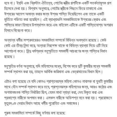
হবে না। ইহুদি এবং খ্রিস্টান ঐতিহ্যে, লোটের স্ত্রীর গল্পটিকে একটি সতর্কতামূলক গল্প
হিসেবে দেখা হয়। বিশ্বাস অনুসারে, লোটের স্ত্রীকে পিছনে ফিরে তাকানো এবং
ঈশ্বরের আদেশ অমান্য করার জন্য ঈশ্বর শাস্তি দিয়েছিলেন এবং তাকে একটি
মূর্তিতে পরিণত করা হয়েছিল। এই ব্যাখ্যাগুলি সমকামিতাকে ঈশ্বরের ক্রোধ এবং
শাস্তির কারণ হিসাবে উপস্থাপন করে এবং বাইবেল এটিকে একটি শাস্তিযোগ্য অপরাধ
হিসাবে বিবেচনা করে।
অন্যান্য ধর্মীয় সম্প্রদায়েরও সমকামিতা সম্পর্কে বিভিন্ন অবস্থান রয়েছে। কেউ
কেউ এর তীব্র নিন্দা করে, অন্যরা নিরপেক্ষ থাকে বা বিভিন্ন ব্যাখ্যা দিয়ে এটি নিয়ে
আলোচনা করে। হিন্দু ধর্মগ্রন্থ মনুস্মৃতিতে সমকামী আচরণের জন্য শাস্তির বিধান
রয়েছে।
মনুস্মৃতির বর্ণনা অনুসারে, যদি মহিলাদের মধ্যে, বিশেষ করে দুটি কুমারীর মধ্যে সমকামী
সম্পর্ক স্থাপন করা হয়, তাহলে আর্থিক জরিমানা এবং বেত্রাঘাতের বিধান ছিল।
এটাও বলা হয়েছে যে যদি কোনও প্রাপ্তবয়স্ক মহিলা কোনও নাবালক বা যুবতী কুমারীর
সাথে যৌন সম্পর্ক স্থাপন করে তবে, প্রাপ্তবয়স্ক মহিলাদের জন্য, আরও কঠোর এবং
অপমানজনক শাস্তি নির্ধারিত ছিল, যেমন মাথা ন্যাড়া করা, দেহ বিকৃত করা এবং
প্রকাশ্যে নারীকে অপমান করা। এসকল নারীকে অভিশপ্ত মনে করা হয়। প্রয়োজনে
মৃত্যুদণ্ড দেয়ার বিধান আছে ধর্মীয় পুরোহিত এবং সমাজের।
পুরুষ সমকামিতা সম্পর্কে কিছু বর্ণনায় বলা হয়েছে: