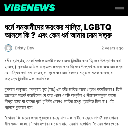
ধর্মে সমকামীদের ভয়ংকর শাস্তি, LGBTQ
আসলে কি ? এবং কেন ধর্ম আমার চরম শত্রু
Dristy Dey
2 years ago
ধর্মীয় ব্যাখ্যায়, সমকামিতাকে একটি গুরুতর এবং নিন্দনীয় কাজ হিসেবে উপস্থাপন করা
হয়েছে। কুরআন এটিকে অত্যন্ত জঘন্য কাজ হিসেবে উল্লেখ করেছে এবং এর জন্য
যে শাস্তির কথা বলা হয়েছে তা তুলে ধরে এর বিরুদ্ধে মানুষকে সতর্ক করেছে যা
অত্যন্ত নিন্দনীয় এবং অমানবিক
কুরআন অনুসারে আল্লাহ লুত (আঃ)-কে তাঁর জাতির কাছে প্রেরণ করেছিলেন। তিনি
তাদেরকে সতর্ক করেছিলেন যে তারা এমন একটি অশ্লীল ও সীমালঙ্ঘনমূলক কাজে
লিপ্ত হচ্ছে যা তাদের পূর্বে পৃথিবীর কোনও জাতির মধ্যে প্রচলিত ছিল না। এই
প্রসঙ্গে কুরআন বলে:
“তোমরা কি কামের জন্য পুরুষদের কাছে যাও এবং নারীদের ছেড়ে দাও? বরং তোমরা
সীমালঙ্ঘন করেছ।” তার সম্প্রদায় কোন সাড়া দেয়নি, বলেছিল: “তাদের শহর থেকে