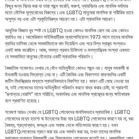
কিছুর জন্য বিচার করা যা তারা পছন্দ করেনি, করুণা, ন্যায়বিচার এবং মানবিক মর্যাদার
মতো মৌলিক মূল্যবোধের বিরুদ্ধে।এবং LGBTQ মানুষেরা মানসিক বা শারীরিক ভাবে
অসুস্থ নয় এবং এটা প্রকৃতিবিরুদ্ধ আচরণ নয়। এটা স্বাভাবিক আচরণ।
আধুনিক বিজ্ঞান খুব স্পষ্ট যে LGBTQ হওয়া কোনও মানসিক রোগ নয় এবং কোনও
ব্যাধিও নয়। আমেরিকান সাইকিয়াট্রিক অ্যাসোসিয়েশন 1973 সালে তাদের মানসিক
ব্যাধির তালিকা থেকে সমকামিতাকে বাদ দিয়েছিল এবং পরে বিশ্ব স্বাস্থ্য সংস্থাও
একই কাজ করেছিল। আজ, সমস্ত প্রধান চিকিৎসা ও মনস্তাত্ত্বিক সংস্থা একমত
যে সমকামিতা মানুষের যৌনতার একটি স্বাভাবিক পরিবর্তন।
বৈজ্ঞানিক গবেষণাও দেখায় যে যৌন অভিমুখীতা কোনও পছন্দ নয়। মানুষ সমকামী বা
উভকামী হওয়ার সিদ্ধান্ত নেয় না। এটি জৈবিক এবং বিকাশগত কারণগুলির একটি
জটিল মিথস্ক্রিয়ার মাধ্যমে স্বাভাবিকভাবে বিকশিত হয়। কারণ এটি বেছে নেওয়া হয়
না, তাই লোকেদের তাদের অভিমুখীতা পরিবর্তন করতে বাধ্য করার চেষ্টা, যা প্রায়শই
“রূপান্তর থেরাপি” নামে পরিচিত, অকার্যকর এবং মানসিক স্বাস্থ্যের জন্য ক্ষতিকারক
বলে প্রমাণিত হয়েছে।
গবেষণা আরও দেখায় যে LGBTQ লোকেদের মানসিকভাবে স্বাভাবিক। LGBTQ
লোকেদের মধ্যে হতাশা বা উদ্বেগের উচ্চ হার LGBTQ লোকেদের কারণে হয় না, বরং
বৈষম্য, প্রত্যাখ্যান, কলঙ্ক এবং সমাজ থেকে সহিংসতার কারণে হয়। যখন
LGBTQলোকেদের গ্রহণ করা হয় এবং সমর্থন করা হয়, তখন তাদের মানসিক
স্বাস্থ্যের ফলাফল বিষমকামী এবং সিসজেন্ডার লোকেদের মতোই হয়। সমকামিতা কোন