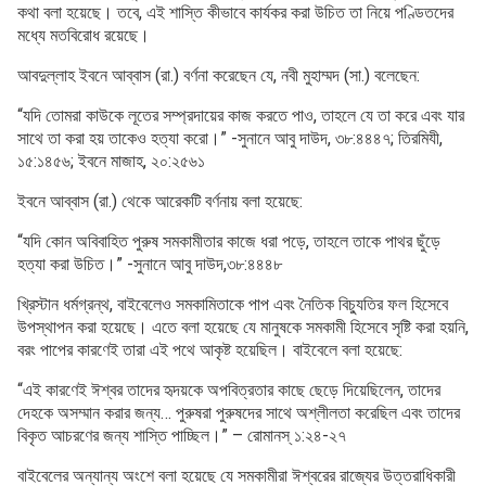
কথা বলা হয়েছে। তবে, এই শাস্তি কীভাবে কার্যকর করা উচিত তা নিয়ে পণ্ডিতদের
মধ্যে মতবিরোধ রয়েছে।
আবদুল্লাহ ইবনে আব্বাস (রা.) বর্ণনা করেছেন যে, নবী মুহাম্মদ (সা.) বলেছেন:
“যদি তোমরা কাউকে লূতের সম্প্রদায়ের কাজ করতে পাও, তাহলে যে তা করে এবং যার
সাথে তা করা হয় তাকেও হত্যা করো।” -সুনানে আবু দাউদ, ৩৮:৪৪৪৭; তিরমিযী,
১৫:১৪৫৬; ইবনে মাজাহ, ২০:২৫৬১
ইবনে আব্বাস (রা.) থেকে আরেকটি বর্ণনায় বলা হয়েছে:
“যদি কোন অবিবাহিত পুরুষ সমকামীতার কাজে ধরা পড়ে, তাহলে তাকে পাথর ছুঁড়ে
হত্যা করা উচিত।” -সুনানে আবু দাউদ,৩৮:৪৪৪৮
খ্রিস্টান ধর্মগ্রন্থ, বাইবেলেও সমকামিতাকে পাপ এবং নৈতিক বিচ্যুতির ফল হিসেবে
উপস্থাপন করা হয়েছে। এতে বলা হয়েছে যে মানুষকে সমকামী হিসেবে সৃষ্টি করা হয়নি,
বরং পাপের কারণেই তারা এই পথে আকৃষ্ট হয়েছিল। বাইবেলে বলা হয়েছে:
“এই কারণেই ঈশ্বর তাদের হৃদয়কে অপবিত্রতার কাছে ছেড়ে দিয়েছিলেন, তাদের
দেহকে অসম্মান করার জন্য… পুরুষরা পুরুষদের সাথে অশ্লীলতা করেছিল এবং তাদের
বিকৃত আচরণের জন্য শাস্তি পাচ্ছিল।” – রোমানস্ ১:২৪-২৭
বাইবেলের অন্যান্য অংশে বলা হয়েছে যে সমকামীরা ঈশ্বরের রাজ্যের উত্তরাধিকারী