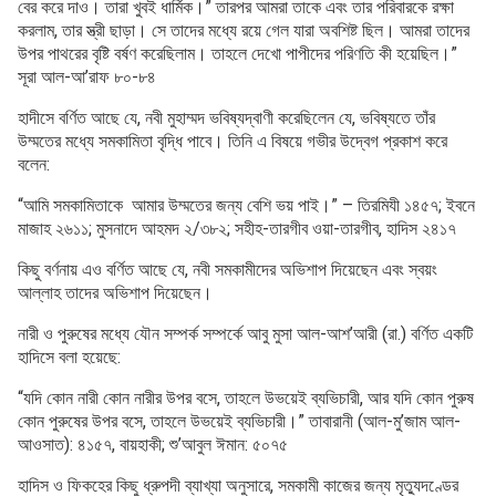
বের করে দাও। তারা খুবই ধার্মিক।” তারপর আমরা তাকে এবং তার পরিবারকে রক্ষা
করলাম, তার স্ত্রী ছাড়া। সে তাদের মধ্যে রয়ে গেল যারা অবশিষ্ট ছিল। আমরা তাদের
উপর পাথরের বৃষ্টি বর্ষণ করেছিলাম। তাহলে দেখো পাপীদের পরিণতি কী হয়েছিল।”
সূরা আল-আ’রাফ ৮০-৮৪
হাদীসে বর্ণিত আছে যে, নবী মুহাম্মদ ভবিষ্যদ্বাণী করেছিলেন যে, ভবিষ্যতে তাঁর
উম্মতের মধ্যে সমকামিতা বৃদ্ধি পাবে। তিনি এ বিষয়ে গভীর উদ্বেগ প্রকাশ করে
বলেন:
“আমি সমকামিতাকে আমার উম্মতের জন্য বেশি ভয় পাই।” – তিরমিযী ১৪৫৭; ইবনে
মাজাহ ২৬১১; মুসনাদে আহমদ ২/৩৮২; সহীহ-তারগীব ওয়া-তারগীব, হাদিস ২৪১৭
কিছু বর্ণনায় এও বর্ণিত আছে যে, নবী সমকামীদের অভিশাপ দিয়েছেন এবং স্বয়ং
আল্লাহ তাদের অভিশাপ দিয়েছেন।
নারী ও পুরুষের মধ্যে যৌন সম্পর্ক সম্পর্কে আবু মুসা আল-আশ’আরী (রা.) বর্ণিত একটি
হাদিসে বলা হয়েছে:
“যদি কোন নারী কোন নারীর উপর বসে, তাহলে উভয়েই ব্যভিচারী, আর যদি কোন পুরুষ
কোন পুরুষের উপর বসে, তাহলে উভয়েই ব্যভিচারী।” তাবারানী (আল-মু’জাম আল-
আওসাত): ৪১৫৭, বায়হাকী; শু’আবুল ঈমান: ৫০৭৫
হাদিস ও ফিকহের কিছু ধ্রুপদী ব্যাখ্যা অনুসারে, সমকামী কাজের জন্য মৃত্যুদণ্ডের