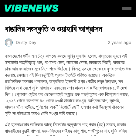
বাঙালির সংস্কৃতি ও ওয়াহাবি আগ্রাসন
Dristy Dey
2 years ago
বাংলাদেশের ধর্মীয় মানচিত্র কাগজে কলমে সুন্নি মুসলিম হলেও, বাস্তবের ভুবনে এই
ইসলামটা শতাব্দীজুড়ে গান, গণেশের মেলা, লালনের দোলা, মাজারের শিরনি, গাজনের
ঢাক আর নওয়াজের সুরে মিশে গড়ে উঠেছে। কিন্তু ২০২৪ থেকে যে দৃশ্য দেখতে শুরু
করলাম, সেখানে এই মিলনভূমিটাই প্রধান টার্গেটে পরিণত হয়েছে। একদিকে
রাজনৈতিক ক্ষমতার পালাবদল, অন্যদিকে ইসলামী উগ্র গোষ্ঠীর নতুন উত্থান, সব
মিলিয়ে সারা দেশে সুফি মাজার ও দরবারের ওপর হামলার এক উদ্বেগজনক ঢেউ দেখা
দিল। গ্লোবাল সেন্টার ফর ডেভেলপমেন্ট অ্যান্ড গুড গভর্ন্যান্সের এক বিশ্লেষণ বলছে,
২০২৪ থেকে কমপক্ষে ৪০ থেকে ৮০টি মাজারে ভাঙচুর, অগ্নিসংযোগ, লুটপাট,
হামলার ঘটনা ঘটেছে, পুলিশের একটি রিপোর্টে ৪৪টি হামলার কথা উল্লেখ থাকলেও
সুফি সংগঠনগুলো আরও বেশি সংখ্যা দাবি করছে।
এই হামলাগুলোর তালিকায় আছে সিলেটের বহুপুরাতন শাহ পরান (রহ.) মাজার, ঢাকার
ধামরাইয়ের বুছাই পাগলা, ময়মনসিংহের সাইয়দ কালু শাহ, গাজীপুরের শাহ সুফি ফসিহ