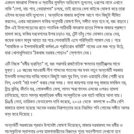
একদল মাদরাসা শিক্ষক ও স্থানীয় মুসল্লি অভিযোগ তুললেন, ওরশের নামে এখানে
নাকি “নেশা, নাচ গান, বেহায়াপনা” চলছে, তাই রাতের বেলা মাইকে ঘোষণা করে তারা
এইসব বন্ধের দাবি তুললেন। অন্যদিকে মাজার কর্তৃপক্ষ আগে গান কিছুটা সীমিত
করলেও, এবার আরেকদল ফকির অনুসারী ঘোষণা দিল, সঙ্গীত বন্ধ হবে না, বরং বাড়বে।
ঠিক এই টানাপোড়েনের রাতে শতাধিক লাঠিধারী মাদরাসা ছাত্র শিক্ষক মাজার প্রাঙ্গণে
হামলা করে, ফকির দরবেশদের উপর চড়াও হয়, টেন্ট তাঁবু শেড দোকান ভেঙে দেয়,
কয়েক ডজন মানুষ আহত হয় পরে সেনাবাহিনী এসে পরিস্থিতি সামাল দেয়। পরে
“সামাজিক ও ইসলামবিরোধী কর্মকাণ্ড প্রতিরোধ কমিটি” নামের এক মঞ্চ গড়ে উঠে,
যারা খোলাখুলিভাবে “ঠকবাজ দরবার পোড়াও” স্লোগান দেয়।
এটি নিছক “ধর্মীয় ভ্রান্তি” না, বরং সরাসরি রাজনৈতিক ক্ষমতার ম্যাট্রিক্সের সাথে
যুক্ত। ১৫ বছরের আওয়ামী লীগ শাসনের পতনের পর যখন নতুন অন্তর্বর্তী সরকার
ইসলামী দলগুলোর দাবির সামনে কিছুটা নরম সুর নিল, তখন ওয়াহাবি ঘেঁষা গোষ্ঠী ধরে
নিল, এখনই “মাঠ দখল” করার সেরা সময়। নানা জায়গায় তারা শুধু মাজার মসজিদ নয়,
হিন্দু মন্দির, কীর্তন ঘর, লোকসঙ্গীত মেলা, লালন স্মরণোৎসব এসবের ওপরও হামলা
চালিয়েছে, যাতে সমগ্র বহুমাত্রিক ধর্মীয় সংস্কৃতিকে এক ঘাটে নামিয়ে আনা যায়।
Sufi নেতা, তারিকত ফেডারেশন দাবি করেছে, ২০২৪ থেকে কমপক্ষে ৮০টির বেশি
মাজারে হামলা হয়েছে অনেক দরবার নিরাপত্তার ভয়ে নিয়মিত শনি সোমের সঙ্গীত আসর
বন্ধ করে দিয়েছে।
অন্তর্বর্তী সরকারের প্রধান উপদেষ্টা ঘোষণা দিয়েছেন, মাজার দরবারসহ সব ধর্মীয় ও
সাংস্কৃতিক স্থাপনার ওপর হামলাকারীদের বিরুদ্ধে শূন্য সহনশীলতা দেখানো হবে