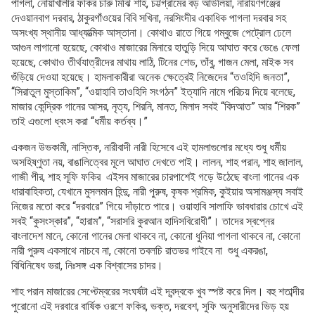
পাগলা, নোয়াখালীর ফকির চারু মিঝি শাহ, চট্টগ্রামের বড় আউলিয়া, নারায়ণগঞ্জের
দেওয়ানবাগ দরবার, ঠাকুরগাঁওয়ের বিবি সখিনা, নরসিংদীর একাধিক পাগলা দরবার সহ
অসংখ্য স্থানীয় আধ্যাত্মিক আস্তানা। কোথাও রাতে গিয়ে গম্বুজে পেট্রোল ঢেলে
আগুন লাগানো হয়েছে, কোথাও মাজারের মিনারে হাতুড়ি দিয়ে আঘাত করে ভেঙে ফেলা
হয়েছে, কোথাও তীর্থযাত্রীদের মাথায় লাঠি, টিনের শেড, তাঁবু, গাজন মেলা, মাইক সব
গুঁড়িয়ে দেওয়া হয়েছে। হামলাকারীরা অনেক ক্ষেত্রেই নিজেদের “তওহিদি জনতা”,
“সিরাতুল মুস্তাকিম”, “ওয়াহাবি তাওহিদি সংগঠন” ইত্যাদি নামে পরিচয় দিয়ে বলেছে,
মাজার কেন্দ্রিক গানের আসর, নৃত্য, শিরনি, মানত, মিলাদ সবই “বিদআত” আর “শিরক”
তাই এগুলো ধ্বংস করা “ধর্মীয় কর্তব্য।”
একজন উভকামী, নাস্তিক, নারীবাদী নারী হিসেবে এই হামলাগুলোর মধ্যে শুধু ধর্মীয়
অসহিষ্ণুতা নয়, বাঙালিত্বের মূলে আঘাত দেখতে পাই। লালন, শাহ পরান, শাহ জালাল,
গাজী পীর, শাহ সূফি ফকির এইসব মাজারের চারপাশেই গড়ে উঠেছে বাংলা গানের এক
ধারাবাহিকতা, যেখানে মুসলমান হিন্দু, নারী পুরুষ, কৃষক শ্রমিক, কুইয়ার অসামঞ্জস্য সবাই
নিজের মতো করে “দরবারে” গিয়ে দাঁড়াতে পারে। ওয়াহাবি সালাফি ভাবধারার চোখে এই
সবই “কুসংস্কার”, “হারাম”, “সরাসরি কুরআন হাদিসবিরোধী”। তাদের স্বপ্নের
বাংলাদেশ মানে, কোনো গানের মেলা থাকবে না, কোনো ধুনিয়া পাগলা থাকবে না, কোনো
নারী পুরুষ একসাথে নাচবে না, কোনো তবলচি রাতভর গাইবে না শুধু একরঙা,
বিধিনিষেধ ভরা, নিঃসঙ্গ এক বিশ্বাসের চাদর।
শাহ পরান মাজারের সেপ্টেম্বরের সংঘর্ষটা এই দ্বন্দ্বকে খুব স্পষ্ট করে দিল। বহু শতাব্দীর
পুরোনো এই দরবারে বার্ষিক ওরশে ফকির, ভক্ত, দরবেশ, সুফি অনুসারীদের ভিড় হয়