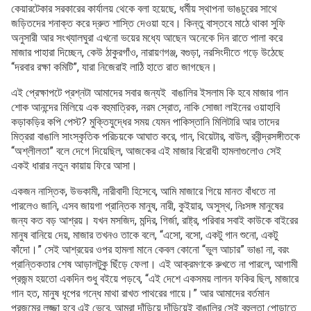
কেয়ারটেকার সরকারের কার্যালয় থেকে বলা হয়েছে, ধর্মীয় স্থাপনা ভাঙচুরের সাথে
জড়িতদের শনাক্ত করে দ্রুত শাস্তি দেওয়া হবে। কিন্তু বাস্তবে মাঠে থাকা সুফি
অনুসারী আর সংখ্যালঘুরা এখনো ভয়ের মধ্যে আছেন অনেকে দিন রাতে পালা করে
মাজার পাহারা দিচ্ছেন, কেউ ঠাকুরগাঁও, নারায়ণগঞ্জ, বগুড়া, নরসিংদীতে গড়ে উঠেছে
“দরবার রক্ষা কমিটি”, যারা নিজেরাই লাঠি হাতে রাত জাগছেন।
এই প্রেক্ষাপটে প্রশ্নটা আমাদের সবার জন্যই বাঙালির ইসলাম কি হবে মাজার গান
শোক আনন্দের মিলিয়ে এক বহুমাত্রিক, নরম স্রোত, নাকি সোজা লাইনের ওয়াহাবি
কড়াকড়ির কপি পেস্ট? মুক্তিযুদ্ধের সময় যেমন পাকিস্তানি মিলিটারি আর তাদের
মিত্ররা বাঙালি সাংস্কৃতিক পরিচয়কে আঘাত করে, গান, থিয়েটার, বাউল, রবীন্দ্রসঙ্গীতকে
“অশ্লীলতা” বলে দেগে দিয়েছিল, আজকের এই মাজার বিরোধী হামলাগুলোও সেই
একই ধারার নতুন কায়ায় ফিরে আসা।
একজন নাস্তিক, উভকামী, নারীবাদী হিসেবে, আমি মাজারে গিয়ে মানত বাঁধতে না
পারলেও জানি, এসব জায়গা প্রান্তিক মানুষ, নারী, কুইয়ার, অসুস্থ, নিঃসঙ্গ মানুষের
জন্য কত বড় আশ্রয়। যখন মসজিদ, মন্দির, গির্জা, রাষ্ট্র, পরিবার সবাই কাউকে বাইরের
মানুষ বানিয়ে দেয়, মাজার তখনও তাকে বলে, “এসো, বসো, একটু গান শুনো, একটু
কাঁদো।” সেই আশ্রয়ের ওপর হামলা মানে কেবল কোনো “ভুল আচার” ভাঙা না, বরং
প্রান্তিকতার শেষ আড়ালটুকু ছিঁড়ে ফেলা। এই আক্রমণকে রুখতে না পারলে, আগামী
প্রজন্ম হয়তো একদিন শুধু বইয়ে পড়বে, “এই দেশে একসময় লালন ফকির ছিল, মাজারে
গান হত, মানুষ ধূপের গন্ধে মাথা রাখত পাথরের গায়ে।” আর আমাদের বর্তমান
প্রজন্মের লজ্জা হবে এই ভেবে, আমরা দাঁড়িয়ে দাঁড়িয়েই বাঙালির সেই বহুলতা পোড়াতে