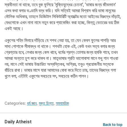
স্বাধীনতা না থাকে, তবে বুক ফুলিয়ে ‘মুক্তিযুদ্ধের চেতনা’, ‘ভাষার জন্য জীবনদান’
এসব কথা বলার ভণ্ডামি বন্ধ করি। যদি সত্যিই আমরা বিশ্বাস করি ভাষা মানুষের
মৌলিক অধিকার, তাহলে ডিজিটাল সিকিউরিটি অ্যাক্টের মতো আইনের বিরুদ্ধে দাঁড়াই,
যেগুলোকে এখন নানা নামে নতুন করে প্যাকেজিং করা হচ্ছে, কিন্তু ভেতরের ভয় ঠিক
একই আছে।
একুশের শহিদ মিনারে দাঁড়িয়ে যে শপথ নেয়া হয়, তা যেন কেবল ফুলের পাপড়ি আর
সাদা পোশাকে সীমাবদ্ধ না থাকে। শপথটা হোক এই, কেউ যখন সত্য বলার জন্য
গ্রেপ্তার হবে, লেখার জন্য কেস খাবে, ধর্মের প্রশ্ন তোলার জন্য হুমকি পাবে, তখন
আমরা অন্তত চুপ করে থাকব না। মাতৃভাষার প্রতি ভালোবাসা মানে শুধু গান গাওয়া
নয়, মানে সেই ভাষায় উচ্চারিত অস্বস্তিকর, অপ্রিয়, তবুও প্রয়োজনীয় সত্যকে
বাঁচিয়ে রাখা। ভাষার মাসে যারা আমাদের বোবা করে দিতে চায়, তাদের বিরুদ্ধে গলা
খুলে বলা, এইটাই একুশের সবচেয়ে সৎ, সবচেয়ে কঠিন পালন।
Categories:
ধর্ম জ্ঞান
,
মুক্ত চিন্তা
,
সমসাময়িক
Daily Atheist
Back to top