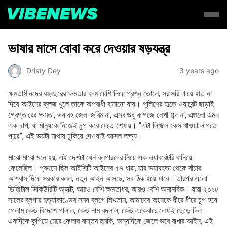
ভাষার মাসে বোবা করে দেওয়ার ষড়যন্ত্র
Dristy Dey
3 years ago
ক্ষমতাসীনদের বহুবছরের ক্ষমতার বদমায়েশি নিয়ে প্রশ্ন তোলে, সরাসরি গায়ে হাত না
দিয়ে আইনের ক্লজ খুলে তাকে অপরাধী বানানো যায়। পুলিশের হাতে ওয়ারেন্ট ছাড়াই
গ্রেপ্তারের ক্ষমতা, ভয়াবহ জেল-জরিমানা, এসব শুধু কাগজে লেখা শব্দ না, এগুলো এমন
এক চাপ, যা মানুষকে নিজেই চুপ করে যেতে শেখায়। “এটা লিখলে কেস খাওয়া লাগতে
পারে”, এই ভয়টা মাথায় ঢুকিয়ে দেওয়াই আসল লক্ষ্য।
মাঝে মাঝে মনে হয়, এই দেশটা যেন ব্লগারদের নিয়ে এক ল্যাবরেটরি বানিয়ে
ফেলেছিল। প্রথমে ছিল আইসিটি আইনের ৫৭ ধারা, যার ভয়াবহতা থেকে বাঁচার
আশ্বাস দিয়ে সরকার বলল, নতুন আইন আসছে, সব ঠিক হয়ে যাবে। তারপর এলো
ডিজিটাল সিকিউরিটি অ্যাক্ট, আরও বেশি ক্ষমতাধর, আরও বেশি অমানবিক। যারা ২০১৫
সালের ব্লগার হত্যাকাণ্ডের সময় ব্লগে লিখতাম, আমাদের অনেকে ধীরে ধীরে চুপ হয়ে
গেলাম কেউ বিদেশে পালাল, কেউ নাম বদলাল, কেউ একেবারে লেখাই ছেড়ে দিল।
একদিকে কুপিয়ে মেরে ফেলার বাস্তব হুমকি, অন্যদিকে জেলে ভরে রাখার আইন, এই