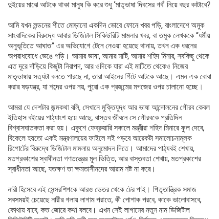
দুইয়ের মাঝে আটকে থাকা মানুষ কি করে শুধু ‘মাতৃভাষা দিবসের গর্ব’ নিয়ে বছর কাটাবে?
আমি যখন লন্ডনের শীতে মোড়ানো একদিন ভোরে ফোনে খবর পড়ি, বাংলাদেশে অমুক
সাংবাদিকের বিরুদ্ধে আবার ডিজিটাল সিকিউরিটি মামলার খবর, বা তমুক লেখককে “ধর্মীয়
অনুভূতিতে আঘাত” এর অভিযোগে টেনে নেওয়া হয়েছে থানায়, তখন এক ধরনের
অপরাধবোধে ভেঙে পড়ি। আমার ভাষা, আমার মাটি, আমার শহিদ মিনার, সবকিছু থেকে
এত দূরে দাঁড়িয়ে কিছুটা নিরাপদ, আর ওদিকে যারা এই মাটিতে থেকেও নিজের
মাতৃভাষায় সত্যটা বলতে পারছে না, তারা আইনের গিঁটে আটকে আছে। এমন এক বোবা
করার ষড়যন্ত্র, যা শব্দের ওপর নয়, পুরো এক প্রজন্মের মগজের ওপর চালানো হচ্ছে।
আমরা যে দেশটার জন্মকথা বলি, সেখানে মুক্তিযুদ্ধ আর ভাষা আন্দোলনের গৌরব কেবল
ইতিহাস বইয়ের পাঠ্যাংশ হয়ে আছে, বাস্তব জীবনে সে গৌরবকে প্রতিদিন
বিশ্বাসঘাতকতা করা হয়। একুশে ফেব্রুয়ারি সকালে মন্ত্রীরা শহিদ মিনারে ফুল দেবে,
বিকেলে হয়তো একই মন্ত্রণালয়ের ফাইলে সই পড়বে আরেকটা সমালোচনামূলক
রিপোর্টের বিরুদ্ধে ডিজিটাল মামলায় অনুমোদন দিতে। আমাদের পাঠ্যবই শেখায়,
মতপ্রকাশের স্বাধীনতা গণতন্ত্রের মূল ভিত্তি, আর বাস্তবতা শেখায়, মতপ্রকাশের
স্বাধীনতা আছে, যতক্ষণ তা ক্ষমতাসীনদের আরাম নষ্ট না করে।
নারী হিসেবে এই সেন্সরশিপকে আরও ভেতর থেকে টের পাই। পিতৃতান্ত্রিক সমাজ
সবসময়ই চেয়েছে নারীর গলায় লাগাম পরাতে, কী পোশাক পরবে, কাকে ভালোবাসবে,
কোথায় যাবে, কত জোরে কথা বলবে। এখন সেই লাগামের নতুন নাম ডিজিটাল