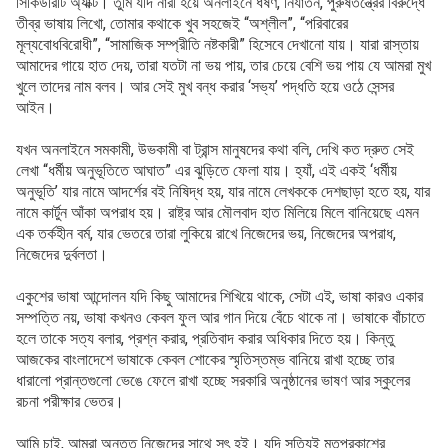
সিকিউরিটি অ্যাক্ট। তুমি যদি নারী হয়ে অনলাইনে ধর্ষণ, নির্যাতন, পুরুষতন্ত্রের বিরুদ্ধে
তীব্র ভাষায় লিখো, তোমার কথাকে খুব সহজেই “অশ্লীল”, “পরিবারের
মূল্যবোধবিরোধী”, “সামাজিক সম্প্রীতি নষ্টকারী” হিসেবে দেখানো যায়। যারা রাস্তায়
আমাদের গায়ে হাত দেয়, তারা যতটা না ভয় পায়, তার চেয়ে বেশি ভয় পায় যে আমরা মুখ
খুলে তাদের নাম বলব। আর সেই মুখ বন্ধ করার ‘সভ্য’ পদ্ধতি হয়ে ওঠে সেন্সর
আইন।
যখন অনলাইনে সমকামী, উভকামী বা ট্রান্স মানুষদের কথা বলি, দেখি কত দ্রুত সেই
লেখা “ধর্মীয় অনুভূতিতে আঘাত” এর ঝুড়িতে ফেলা যায়। হ্যাঁ, এই একই ‘ধর্মীয়
অনুভূতি’ যার নামে আদর্শের বই নিষিদ্ধ হয়, যার নামে লেখককে দেশছাড়া হতে হয়, যার
নামে কার্টুন আঁকা অপরাধ হয়। রাষ্ট্র আর মৌলবাদ হাত মিলিয়ে মিলে বানিয়েছে এমন
এক তর্কহীন বর্ম, যার ভেতরে তারা লুকিয়ে রাখে নিজেদের ভয়, নিজেদের অপরাধ,
নিজেদের দুর্বলতা।
একুশের ভাষা আন্দোলন যদি কিছু আমাদের শিখিয়ে থাকে, সেটা এই, ভাষা কারও একার
সম্পত্তি নয়, ভাষা কখনও কেবল ফুল আর গান দিয়ে বেঁচে থাকে না। ভাষাকে বাঁচাতে
হলে তাকে সত্য বলার, প্রশ্ন করার, প্রতিবাদ করার অধিকার দিতে হয়। কিন্তু
আজকের বাংলাদেশে ভাষাকে কেবল শোকের স্মৃতিস্তম্ভ বানিয়ে রাখা হচ্ছে তার
ধারালো প্রান্তগুলো ভেঙে ফেলে রাখা হচ্ছে সরকারি অনুষ্ঠানের ভাষণ আর স্কুলের
রচনা পরীক্ষার ভেতর।
আমি চাই, আমরা অন্তত নিজেদের সাথে সৎ হই। যদি সত্যিই মতপ্রকাশের