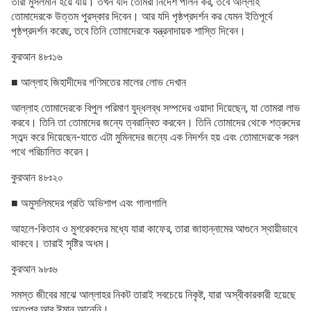
তারা মুসলমান হয়ে যায়। তখন যদি তোমরা নির্দেশ পালন কর, তবে আল্লাহ
তোমাদেরকে উত্তম পুরস্কার দিবেন। আর যদি পৃষ্ঠপ্রদর্শন কর যেমন ইতিপূর্বে
পৃষ্ঠপ্রদর্শন করেছ, তবে তিনি তোমাদেরকে যন্ত্রনাদায়ক শাস্তি দিবেন।
কুরআন ৪৮ঃ১৬
■ আল্লাহ জিহাদীদের গণিমতের মালের লোভ দেখান
আল্লাহ তোমাদেরকে বিপুল পরিমাণ যুদ্ধলব্ধ সম্পদের ওয়াদা দিয়েছেন, যা তোমরা লাভ
করবে। তিনি তা তোমাদের জন্যে ত্বরান্বিত করবেন। তিনি তোমাদের থেকে শত্রুদের
স্তব্দ করে দিয়েছেন-যাতে এটা মুমিনদের জন্যে এক নিদর্শন হয় এবং তোমাদেরকে সরল
পথে পরিচালিত করেন।
কুরআন ৪৮ঃ২০
■ অমুসলিমদের প্রতি অভিশাপ এবং গালাগালি
আহলে-কিতাব ও মুশরেকদের মধ্যে যারা কাফের, তারা জাহান্নামের আগুনে স্থায়ীভাবে
থাকবে। তারাই সৃষ্টির অধম।
কুরআন ৯৮ঃ৬
সমস্ত জীবের মাঝে আল্লাহর নিকট তারাই সবচেয়ে নিকৃষ্ট, যারা অস্বীকারকারী হয়েছে
অতঃপর আর ঈমান আনেনি।