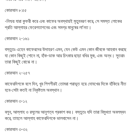
কোরআন ৮:৫৫
-নিশ্চয় যারা কুফরী করে এবং কাফের অবস্থায়ই মৃত্যুবরণ করে, সে সমস্ত লোকের
প্রতি আল্লাহর ফেরেশতাগনের এবং সমগ্র মানুষের লা’নত।
কোরআন ২-১৬১
বস্তুতঃ এহেন কাফেরদের উদাহরণ এমন, যেন কেউ এমন কোন জীবকে আহবান করছে
যা কোন কিছুই শোনে না, হাঁক-ডাক আর চিৎকার ছাড়া বধির মুক, এবং অন্ধ। সুতরাং
তারা কিছুই বোঝে না।
কোরআন ২-২৫৭
কাফেরদিগকে বলে দিন, খুব শিগগীরই তোমরা পরাভূত হয়ে দোযখের দিকে হাঁকিয়ে নীত
হবে-সেটা কতই না নিকৃষ্টতম অবস্থান।
কোরআন ৩-১২
বলুন, আল্লাহ ও রসূলের আনুগত্য প্রকাশ কর। বস্তুতঃ যদি তারা বিমুখতা অবলম্বন
করে, তাহলে আল্লাহ কাফেরদিগকে ভালবাসেন না।
কোরআন ৩-৩২