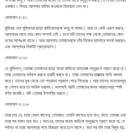
অপরের বন্ধু। আর তোমাদের মধ্যে যে তাদের সাথে বন্ধুত্ব করবে, সে নিশ্চয় তাদেরই
একজন। নিশ্চয় আল্লাহ যালিম কওমকে হিদায়াত দেন না।
কোরআন ৫-৫১
মুমিনরা যেন মুমিনদের ছাড়া কাফিরদেরকে বন্ধু না বানায়। আর যে কেউ এরূপ করবে,
আল্লাহর সাথে তার কোন সম্পর্ক নেই। তবে যদি তাদের পক্ষ থেকে তোমাদের কোন
ভয়ের আশঙ্কা থাকে। আর আল্লাহ তোমাদেরকে তাঁর নিজের ব্যাপারে সতর্ক করছেন
এবং আল্লাহর নিকটই প্রত্যাবর্তন।
কোরআন ৩-২৮
হে মুমিনগণ, তোমরা তোমাদের ছাড়া অন্য কাউকে অন্তরঙ্গ বন্ধুরূপে গ্রহণ করো না।
তারা তোমাদের সর্বনাশ করতে ত্রুটি করবে না। তারা তোমাদের মারাত্মক ক্ষতি কামনা
করে। তাদের মুখ থেকে তো শত্রুতা প্রকাশ পেয়ে গিয়েছে। আর তাদের অন্তরসমূহ
যা গোপন করে তা অধিক ভয়াবহ। অবশ্যই আমি তোমাদের জন্য আয়াতসমূহ স্পষ্ট
বর্ণনা করেছি। যদি তোমরা উপলব্ধি করতে।
কোরআন ৩-১১৮
তারা চায় যে, তারা যেমন কাফের, তোমরাও তেমনি কাফের হয়ে যাও, যাতে তোমরা এবং
তারা সব সমান হয়ে যাও। অতএব, তাদের মধ্যে কাউকে বন্ধুরূপে গ্রহণ করো না, যে
পর্যন্ত না তারা আল্লাহ্র পথে হিজরত করে চলে আসে। অত:পর যদি তারা বিমুখ হয়,