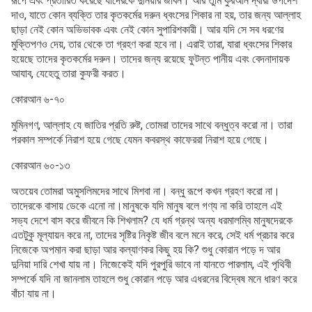
রূপে এবং প্রতারিত করেছে যাদেরকে দুনিয়ার জীবন। আর তুমি কুরআন দ্বারা উপদেশ
দাও, যাতে কোন ব্যক্তি তার কৃতকর্মের দরুন ধ্বংসের শিকার না হয়, তার জন্য আল্লাহ
ছাড়া নেই কোন অভিভাবক এবং নেই কোন সুপারিশকারী। আর যদি সে সব ধরণের
মুক্তিপণও দেয়, তার থেকে তা গ্রহণ করা হবে না। এরাই তারা, যারা ধ্বংসের শিকার
হয়েছে তাদের কৃতকর্মের দরুন। তাদের জন্য রয়েছে ফুটন্ত পানীয় এবং বেদনাদায়ক
আযাব, যেহেতু তারা কুফরী করত।
কোরআন ৬-৭০
মুমিনগণ, আল্লাহ যে জাতির প্রতি রুষ্ট, তোমরা তাদের সাথে বন্ধুত্ব করো না। তারা
পরকাল সম্পর্কে নিরাশ হয়ে গেছে যেমন কবরস্থ কাফেররা নিরাশ হয়ে গেছে।
কোরআন ৬০-১৩
অতয়েব তোমরা অমুসলিমদের সাথে মিশবা না। বন্ধু রূপে কখন গ্রহণ করো না।
তাদেরকে বাসায় ডেকে এনো না।মানুষকে যদি মানুষ বলে গণ্য না করি তাহলে এই
সভ্য দেশে বাস করে জীবনে কি শিখলাম? যে ধর্ম গ্রন্থ অন্য ধরমালম্বি মানুষদেরকে
এতটুকু মূল্যায়ন করে না, তাদের সৃষ্টির নিকৃষ্ট জীব বলে মনে করে, সেই ধর্ম প্রচার করে
নিজেকে অপমান করা ছাড়া আর কল্যাণকর কিছু হয় কি? শুধু কোরান পড়ে দ আর
দুনিয়া দারি শেখা যায় না। নিজেকেই যদি পুরপুরি ভাবে না যানতে পারলাম, এই পৃথিবী
সম্পর্কে যদি না জানলাম তাহলে শুধু কোরান পড়ে আর এধরনের বিদ্বেষ মনে ধারণ করে
বাঁচা যায় না।