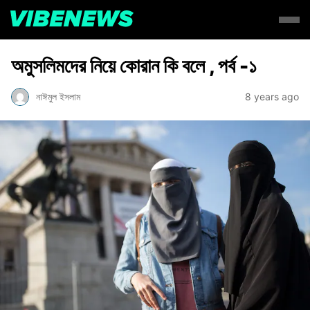
অমুসলিমদের নিয়ে কোরান কি বলে , পর্ব -১
নাঈমুল ইসলাম
8 years ago