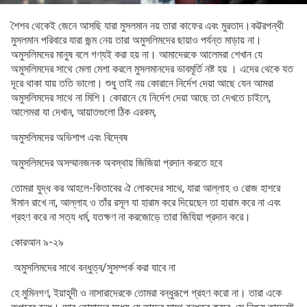
শৈশব থেকেই জেনে আসছি যারা মুসলমান নয় তারা কাফের এবং মুরতাদ।কট্টরপন্থী
মুসলমান পরিবারে যারা জন্ম নেয় তারা অমুসলিমদের ছায়াও পর্যন্ত মাড়ায় না।
অমুসলিমদের মানুষ বলে গণ্যই করা হয় না। আমাদেরকে আলেমরা শেখান যে
অমুসলিমদের সাথে মেলা মেশা করলে মুসলমানদের ভাবমূর্তি নষ্ট হয় । এদের থেকে যত
দূরে থাকা যায় ততি ভালো। শুধু তাই নয় কোরানে নির্দেশ দেয়া আছে যেন আমরা
অমুসলিমদের সাথে না মিশি। কোরানে যে নির্দেশ দেয়া আছে তা দেখতে চাইলে,
আলেমরা যা দেখান, আয়াতগুলো ঠিক এরকম,
অমুসলিমদের অভিশাপ এবং বিদ্বেষ
অমুসলিমদের অসম্মানজনক অবস্থায় জিজিয়া প্রদান করতে হবে
তোমরা যুদ্ধ কর আহলে-কিতাবের ঐ লোকদের সাথে, যারা আল্লাহ ও রোজ হাশরে
ঈমান রাখে না, আল্লাহ ও তাঁর রসূল যা হারাম করে দিয়েছেন তা হারাম করে না এবং
গ্রহণ করে না সত্য ধর্ম, যতক্ষণ না করজোড়ে তারা জিযিয়া প্রদান করে।
কোরআন ৯-২৯
অমুসলিমদের সাথে বন্ধুত্ব/সুসম্পর্ক করা যাবে না
হে মুমিনগণ, ইয়াহূদী ও নাসারাদেরকে তোমরা বন্ধুরূপে গ্রহণ করো না। তারা একে