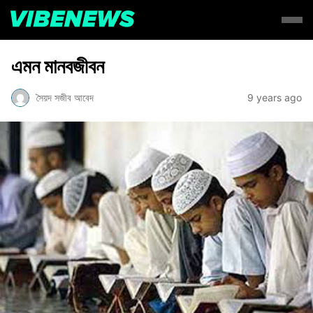
এমন মানবজীবন
সৈয়দ সজীব আবেদ
9 years ago