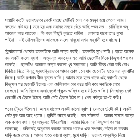
সময়টা কতটা ভয়াবহভাবে কেটে যাচ্ছে সেটিরই যেন এক মহড়া হয়ে গেলো আজ।
বলতেও কষ্ট হয়। মনে হয় এক ভয়াবহ সময়ে বেঁচে আছি পশুর মত। চারিদিকে শুধু
আতংক আর আতংক। কি করব কিছুই বুঝতে পারিনা। কোথায় যাবো তাও বুঝে
পাইনা। এই মৌলবাদীদের আতংকে ভালো মানুষো এখন সন্ত্রাসী হয়ে যাচ্ছে।
স্ট্র্যাটফোর্ড থেকেই তরুনটিকে আমি লক্ষ্য করছি। তরুনটির মুখে দাড়ি। হাতে অনেক
বড় একটা কালো ব্যাগ। অত্যন্ত অভব্যের মত আমি ছেলেটির দিকে কিছুক্ষণ পর পর
তাকাই। ছেলেটিও আমাকে লক্ষ্য করলো খুব সম্ভবত। আমি তীব্র চেষ্টা করি চোখ
ফিরিয়ে নিতে কিন্তু স্বয়ংক্রিয়ভাবে আমার চোখ চলে যায় ছেলেটির হাতে ধরা ব্যাগটির
দিকে। আমি কল্পনার বীজ বুনতে থাকি। আমার মনে হতে থাকে এই ব্যাগটি থেকে
কিছুক্ষন পর ছেলেটি ইয়াবড় এক মেশিনগান বের করে গুলি করে সবাইকে মেরে
ফেলবে। আমি নিজের অজান্তেই প্রচন্ড অস্থির হয়ে উঠতে থাকি। সিদ্ধান্ত নেই
ছেলেটি যে ট্রেনে উঠবে, আমি সেই ট্রেনে উঠব না। শেষ পর্যন্ত তা-ই করি।
পরের ট্রেনে উঠলাম। আমার হাতেও একটা কালো ব্যাগ। ভেতরে দু’টো বই। একটা
নোট বুক আর আই প্যাড। জুবিলী লাইন ধরেছি। যাব সাউদার্ক। আমার সামনে বয়স্ক
এক কাপল বসা। খুব সম্ভবত ইউরোপীয়। আমার দিকে এরা কিছুক্ষণ পর পর
তাকাচ্ছে। চকিতেই অনুধাবন করলাম আমার গালেও এক সপ্তাহ শেইভ না করবার
দাড়ি জমে গেছে। আমার হাতে কালো ব্যাগ, মুখে দাড়ি। ভয়াবহ অস্বস্তি নিয়ে