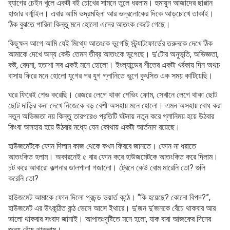
ব্যাগের চেইন খুলে একটা বই চোখের সামনে তুলে ধরলাম। হুমায়ুন আজাদের ছাপ্পান
হাজার বর্গ্মাইল। এবার আমি ভদ্রমহিলা আর ভদ্রলোকের দিকে আড়চোখে তাকাই।
ঠিক বুঝতে পারিনা কিন্তু মনে হোলো এদের আতংক কেটে গেছে।
কিছুক্ষন আগে আমি যেই মিথ্যে আতংকে ভুগেছি স্ট্র্যাটফোর্ডের তরুনকে দেখে ঠিক
আমাকে দেখে অন্য কেউ তেমন তীব্র আতংকে ভুগেছে। দু’টোর অনুভূতি, অভিজ্ঞতা,
কষ্ট, বেদনা, হতাশা সব একই মনে হোলো। ইংল্যান্ডের শীতের একটা খর্বকায় দিন অথচ
বাসায় ফিরে মনে হোলো যুগের পর যুগ গ্লানিতে ভুগে কুৎসিত এক সময় কাটিয়েছি।
ঘরে ফিরেই শেভ করেছি। রেজরে লেগে থাকা শেভিং ফোম, সেখানে লেগে থাকা ছোট
ছোট দাড়ির কনা দেখে নিজেকে বড় বেশী অসহায় মনে হোলো। এমন অসহায় বোধ করা
নতুন অভিজ্ঞতা নয় কিন্তু তারপরেও প্রতিটি ঘটনায় নতুন করে গ্লানিময় হয়ে উঠবার
কিংবা অসহায় হয়ে উঠবার মধ্যে যেন কোথায় একটা আর্তনাদ রয়েছে।
হাউজমেটকে ফোন দিলাম কাজ থেকে কখন ফিরবে জানতে। ফোন না ধরাতে
আতংকিত হলাম। অকারনেই ৫ বার ফোন করে হাউজমেটকে আতংকিত করে দিলাম।
চট করে আবারো কল্পনার ডালপালা গজালো। ট্রেনে কেউ বোম মারেনি তো? গুলি
করেনি তো?
হাউজমেট আমাকে ফোন দিলো প্রচন্ড ভয়ার্ত কন্ঠে। “কি হয়েছে? কোনো বিপদ?”,
হাউজমেট এর উৎকন্ঠিত কন্ঠ ভেসে আসে ইথারে। দু’জন দু’জনকে বেঁচে থাকবার আর
ভালো থাকবার সংবাদ জানাই। আপাতঃদৃষ্টিতে মনে হলো, যাক বাবা আজকের দিনের
জন্য বেঁচে থাকলাম।