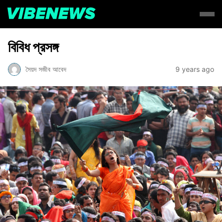
বিবিধ প্রসঙ্গ
সৈয়দ সজীব আবেদ
9 years ago