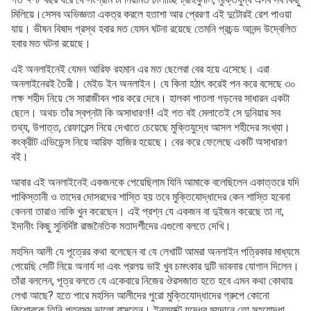
মিলিয়ে।সেসব অভিজ্ঞতা একত্র করলে হতাশা আর প্রেরণা এই দুটোরই রেশ পাওয়া
যায়। ভীষন বিষাদ গ্রস্থ হবার মত যেমন ঘটনা রয়েছে তেমনি প্রচন্ড আনন্দ উদ্বেলিত
হবার মত ঘটনা রয়েছে।
এই অনলাইনেই যেমন আরিফ রহমান এর মত ছেলেরা বের হয়ে এসেছে। এরা
অনলাইনেরই তৈরী। মেইড ইন অনলাইন। যে কিনা হঠাৎ করেই পন করে বসেছে ৩০
লক্ষ শহীদ নিয়ে সে সারাজীবন পার করে দেবে। হালকা পাতলা গড়নের সাধারন একটা
ছেলে। অথচ তাঁর স্বপ্নটা কি অসাধারণ!! এই গত বই মেলাতেই সে দুনিয়ার সব
তথ্য, উপাত্ত, রেফারেন্স নিয়ে দেখাতে চেয়েছে মুক্তিযুদ্ধে আসল শহীদের সংখ্যা।
কংক্রীট এভিডেন্স নিয়ে আরিফ হাজির হয়েছে। বের করে ফেলেছে একটি অসাধারণ
বই।
আবার এই অনলাইনেই একজনকে পেয়েছিলাম যিনি আমাকে বলেছিলেন একাত্তরে যদি
পাকিস্তানী ও তাদের দোসরদের শাস্তি হয় তবে মুক্তিযোদ্ধাদের কেন শাস্তি হবেনা
কেননা তারাও নাকি খুন করেছেন। এই প্রশ্ন যে একজন বা দুইজন করেছে তা না,
ইদানীং কিছু সুনির্দিষ্ট রাজনৈতিক মতাদর্শীদের এগুলো বলতে দেখি।
মহসিন আলী যে পূত্রের কথা বলেছেন বা যে লেখাটি আমরা অনলাইন পত্রিকার মাধ্যমে
পেয়েছি সেটি নিয়ে অনার্য দা এবং প্রলয় ভাই খুব চমৎকার দুটি ভাবনার যোগান দিলেন।
তাঁরা বললেন, পূত্র বলতে যে একেবারে নিজের ঔরসজাত হতে হবে এমন কথা কোথায়
লেখা আছে? হতে পারে মহসিন আলীদের পুরো মুক্তিযোদ্ধাদের গ্রুপে কোনো
কিশোরকে তিনি পূত্রসম ভালো বাসতেন। ইনফ্যাক্ট যুদ্ধের ময়দানে তো সহযোদ্ধা