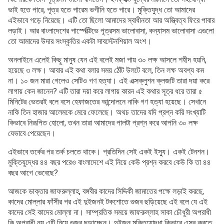
ভাই হতে পারে, পূত্র হতে পারেম ভগীনি হতে পারে। মুক্তিযুদ্ধ তো আমাদের
এইভাবে গড়ে নিয়েছে। এটি তো ছিলো আমাদের স্বাধীনতা আর অস্ত্বিত্ব ফিরে পাবার
লড়াই। আর বাংলাদেশের পার্স্পেক্টিভে পূত্রসম ভালোবাসা, কন্যাসম ভালোবাসা এগুলো
তো আমাদের উদার সংস্কৃতির একটা সাবস্টেনশিয়াল অংশ।
অনলাইনে এলেই কিছু মানুষ যেন এই বলেই মজা পায় ৩০ লক্ষ আসলে শহীদ হয়নি,
হয়েছে ৩ লক্ষ। আবার এই কথা বলার সময় ঠোঁট উলটে বলে, তিন লক্ষ অবশ্য কম
না। ১০ জন মারা গেলেও সেটিও গণ হত্যা। এই এক্সক্লুশন ক্লজটি তারা দয়া করে
লাগায় কেন জানেন? এটি তারা দয়া করে লাগায় কারন এই কথার সূত্র ধরে তারা ৫
মিনিটের ভেতরই বলে বসে হেফাজতের আন্দোলনে নাকি গণ হত্যা হয়েছে। সেখানে
নাকি তিন হাজার আলেমকে মেরে ফেলেছে। অথচ তাদের যদি প্রশ্ন করি সংখ্যাটি
কিভাবে নিরূপিত হোলো, তখন তারা আমাদের পালটা প্রশ্ন করে আপনি ৩০ লক্ষ
যেভাবে পেয়েছেন।
এইভাবে তর্কের পর তর্ক চলতে থাকে। প্রতিদিন সেই একই ইস্যু। একই টেনশন।
মুক্তিযুদ্ধের ৪৪ বছর পরেও বাংলাদেশে এই নিয়ে কেউ প্রশ্ন করবে কেউ কি তা ৪৪
বছর আগে ভেবেছে?
আজকে ডাক্তার জাফরুল্লাহ, বঙ্গবীর কাদের সিদ্দিকী জামাতের পক্ষে লড়াই করছে,
কাদের মোল্লার ফাঁসীর পর এই দুইজনই টকশোতে গুজব ছড়িয়েছে এই বলে যে এই
কাদের সেই কাদের মোল্লা না। সাম্প্রতিক সময়ে জাফরুল্লাহ সাকা চৌধুরী অপরাধী
কি অপরাধী নয় এটি নিয়ে গুজব ছড়াচ্ছেন। দুইজন মুক্তিযোদ্ধা কিভাবে এসব করতে