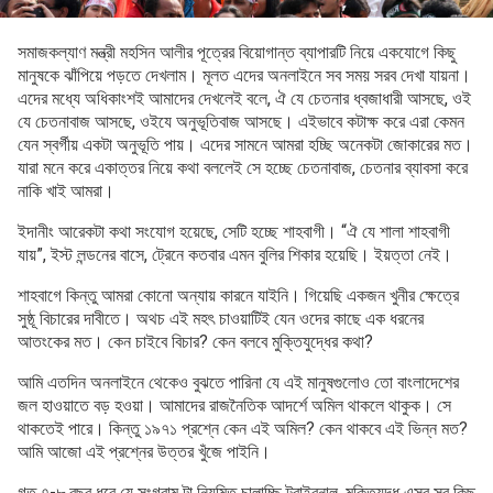
সমাজকল্যাণ মন্ত্রী মহসিন আলীর পূত্রের বিয়োগান্ত ব্যাপারটি নিয়ে একযোগে কিছু
মানুষকে ঝাঁপিয়ে পড়তে দেখলাম। মূলত এদের অনলাইনে সব সময় সরব দেখা যায়না।
এদের মধ্যে অধিকাংশই আমাদের দেখলেই বলে, ঐ যে চেতনার ধ্বজাধারী আসছে, ওই
যে চেতনাবাজ আসছে, ওইযে অনুভূতিবাজ আসছে। এইভাবে কটাক্ষ করে এরা কেমন
যেন স্বর্গীয় একটা অনুভূতি পায়। এদের সামনে আমরা হচ্ছি অনেকটা জোকারের মত।
যারা মনে করে একাত্তর নিয়ে কথা বললেই সে হচ্ছে চেতনাবাজ, চেতনার ব্যাবসা করে
নাকি খাই আমরা।
ইদানীং আরেকটা কথা সংযোগ হয়েছে, সেটি হচ্ছে শাহবাগী। “ঐ যে শালা শাহবাগী
যায়”, ইস্ট লন্ডনের বাসে, ট্রেনে কতবার এমন বুলির শিকার হয়েছি। ইয়ত্তা নেই।
শাহবাগে কিন্তু আমরা কোনো অন্যায় কারনে যাইনি। গিয়েছি একজন খুনীর ক্ষেত্রে
সুষ্ঠূ বিচারের দাবীতে। অথচ এই মহৎ চাওয়াটিই যেন ওদের কাছে এক ধরনের
আতংকের মত। কেন চাইবে বিচার? কেন বলবে মুক্তিযুদ্ধের কথা?
আমি এতদিন অনলাইনে থেকেও বুঝতে পারিনা যে এই মানুষগুলোও তো বাংলাদেশের
জল হাওয়াতে বড় হওয়া। আমাদের রাজনৈতিক আদর্শে অমিল থাকলে থাকুক। সে
থাকতেই পারে। কিন্তু ১৯৭১ প্রশ্নে কেন এই অমিল? কেন থাকবে এই ভিন্ন মত?
আমি আজো এই প্রশ্নের উত্তর খুঁজে পাইনি।
গত ৭-৮ বছর ধরে যে সংগ্রাম টা নিয়মিত চালাচ্ছি ট্রাইবুনাল, মুক্তিযুদ্ধ এসব সব কিছু