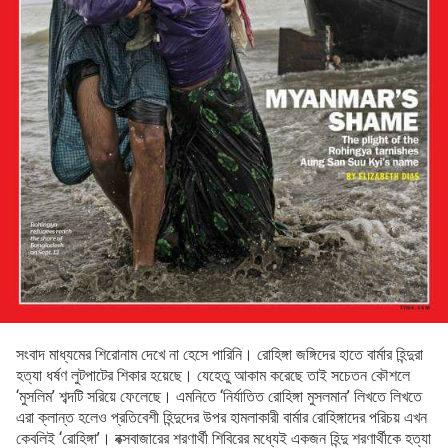
সংবাদ মাধ্যমের শিরোনাম দেখে না হেসে পারিনি। রোহিঙ্গা জঙ্গিদের হাতে বার্মার হিন্দুরা
হত্যা ধর্ষণ লুটপাটের শিকার হয়েছে। যেহেতু আকাম করেছে তাই সচেতন কৌশলে
‘মুসলিম’ শব্দটি সরিয়ে ফেলেছে। এমনিতে ‘নির্যাতিত রোহিঙ্গা মুসলমান’ লিখতে লিখতে
এরা ক্লান্ত হলেও প্রতিবেশী হিন্দুদের উপর হামলাকারী বার্মার রোহিঙ্গাদের পরিচয় এখন
কেবলিই ‘রোহিঙ্গা’। বক্সবাজারের শরণার্থী শিবিরের মধ্যেই একজন হিন্দু শরণার্থীকে হত্যা