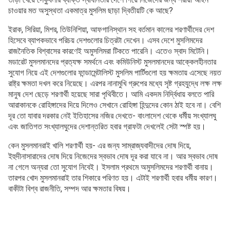
চাওয়ার মত অসুস্থতা একমাত্র মুসলিম ছাড়া দ্বিতীয়টি কে আছে?
ইরাক, সিরিয়া, মিশর, তিউনিশিয়া, আফগানিস্থান সহ বর্তমান কালের শরণার্থীদের দেশ
হিসেবে ব্যাপকভাবে পরিচয় দেশগুলোর চিত্রটা দেখেন। এসব দেশে মুসলিমদের
রাজনৈতিক বিশ্বাসের কারণেই অমুসলিমরা টিকতে পারেনি। এতেও স্বাদ মিটেনি।
মডারেট মুসলমানদের প্রত্যক্ষ সমর্থনে এবং কমিউনিস্ট মুসলমানদের আক্কেলহীনতার
সুযোগ নিয়ে এই দেশগুলোর ফান্ডামেন্টালিস্ট মুসলিম পার্টিগুলো হয় ক্ষমতায় এসেছে নয়ত
রাষ্ট্র ক্ষমতা দখল করে নিয়েছে। এরপর নানামুখি গ্রুপের মধ্যে সৃষ্ট গ্রহযুদ্ধে লক্ষ লক্ষ
মানুষ দেশ ছেড়ে শরণার্থী হয়েছে সারা পৃথিবীতে। আমি একদম নির্দ্বিধায় বলতে পারি
আরাকানকে রোহিঙ্গাদের দিয়ে দিলেও সেখানে রোহিঙ্গা হিন্দুদের কোন ঠাই হবে না। বেশি
দূর তো যাবার দরকার নেই ইতিহাসের নজির দেখতে- বাংলাদেশ থেকে ধর্মীয় সংখ্যালঘু
এবং জাতিগত সংখ্যালঘুদের দেশান্তরিত হবার গ্রাফটা দেখলেই সেটা স্পষ্ট হয়।
কেন মুসলমানরাই খালি শরণার্থী হয়- এর জন্য সাম্রাজ্যবাদীদের দোষ দিয়ে,
ইহুদীনাসারাদের দোষ দিয়ে নিজেদের স্বভাব দোষ দূর করা যাবে না। আর স্বভাব দোষ
না গেলে অন্যরা তো সুযোগ নিবেই। ইসলাম প্রথমে অমুসলিমদের শরণার্থী বানায়।
তারপর খোদ মুসলমানরাই তার শিকারে পরিণত হয়। এটাই শরণার্থী হবার ধর্মীয় কারণ।
বাকীটা বিশ্ব রাজনীতি, সম্পদ আর ক্ষমতার বিষয়।