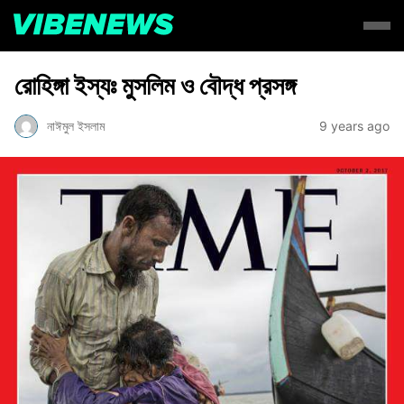
রোহিঙ্গা ইস্যঃ মুসলিম ও বৌদ্ধ প্রসঙ্গ
নাঈমুল ইসলাম
9 years ago