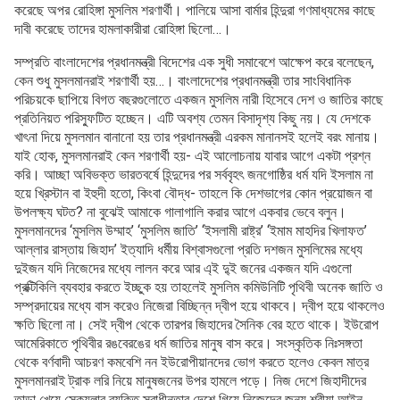
করেছে অপর রোহিঙ্গা মুসলিম শরণার্থী। পালিয়ে আসা বার্মার হিন্দুরা গণমাধ্যমের কাছে
দাবী করেছে তাদের হামলাকারীরা রোহিঙ্গা ছিলো…।
সম্প্রতি বাংলাদেশের প্রধানমন্ত্রী বিদেশের এক সুধী সমাবেশে আক্ষেপ করে বলেছেন,
কেন শুধু মুসলমানরাই শরণার্থী হয়…। বাংলাদেশের প্রধানমন্ত্রী তার সাংবিধানিক
পরিচয়কে ছাপিয়ে বিগত বছরগুলোতে একজন মুসলিম নারী হিসেবে দেশ ও জাতির কাছে
প্রতিনিয়ত পরিস্ফুটিত হচ্ছেন। এটি অবশ্য তেমন বিসাদৃশ্য কিছু নয়। যে দেশকে
খাৎনা দিয়ে মুসলমান বানানো হয় তার প্রধানমন্ত্রী এরকম মানানসই হলেই বরং মানায়।
যাই হোক, মুসলমানরাই কেন শরণার্থী হয়- এই আলোচনায় যাবার আগে একটা প্রশ্ন
করি। আচ্ছা অবিভক্ত ভারতবর্ষে হিন্দুদের পর সর্ববৃহৎ জনগোষ্ঠির ধর্ম যদি ইসলাম না
হয়ে খ্রিস্টান বা ইহুদী হতো, কিংবা বৌদ্ধ- তাহলে কি দেশভাগের কোন প্রয়োজন বা
উপলক্ষ্য ঘটত? না বুঝেই আমাকে গালাগালি করার আগে একবার ভেবে বলুন।
মুসলমানদের ‘মুসলিম উম্মাহ’ ‘মুসলিম জাতি’ ‘ইসলামী রাষ্ট্র’ ‘ইমাম মাহদির খিলাফত’
আল্লার রাস্তায় জিহাদ’ ইত্যাদি ধর্মীয় বিশ্বাসগুলো প্রতি দশজন মুসলিমের মধ্যে
দুইজন যদি নিজেদের মধ্যে লালন করে আর এ্ই দু্ই জনের একজন যদি এগুলো
প্রক্টিকিলি ব্যবহার করতে ইচ্ছুক হয় তাহলেই মুসলিম কমিউনিটি পৃথিবী অনেক জাতি ও
সম্প্রদায়ের মধ্যে বাস করেও নিজেরা বিচ্ছিন্ন দ্বীপ হয়ে থাকবে। দ্বীপ হয়ে থাকলেও
ক্ষতি ছিলো না। সেই দ্বীপ থেকে তারপর জিহাদের সৈনিক বের হতে থাকে। ইউরোপ
আমেরিকাতে পৃথিবীর রঙবেরঙের ধর্ম জাতির মানুষ বাস করে। সংস্কৃতিক নিঃসঙ্গতা
থেকে বর্ণবাদী আচরণ কমবেশি নন ইউরোপীয়ানদের ভোগ করতে হলেও কেবল মাত্র
মুসলমানরাই ট্রাক লরি নিয়ে মানুষজনের উপর হামলে পড়ে। নিজ দেশে জিহাদীদের
তাড়া খেয়ে সেক্যুলার ব্যক্তি স্বাধীনতার দেশে গিয়ে নিজেদের জন্য শরীয়া আইন