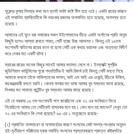
সুরেন্দ্র কুমার সিনহার কথা মনে হলেই মনটা কষ্টে নীল হয়ে ওঠে। একটা রায়ের কারনে
এই সম্মানিত ব্যাক্তিটিকে কি ভয়ংকর রকমের অপমানিত হতে হয়েছে, অপদস্থ হতে
হয়েছে।
আমাদের এই ঘুনে ধরা সমাজের সকল উইপোকাদের ভীড়ে একটা অর্গানের প্রতি মানুষ
কিছুটা হলেও আস্থা রাখতে পারত, সেটি হচ্ছে উচ্চ আদালত। কিন্তু এই ১৬তম
সংশোধনী বাতিলের রায়ের ফলে যা হলো সেটি এক কথায় ভয়ানক এবং অত্যন্ত বিদীর্ণ
করে দেবার মত একটি ঘটনা।
স্যারের রায়ের অনেক কিছুর সাথেই আমার মতামত মেলে না। ইনফ্যাক্ট সূপ্রীম
জুডিশিয়াল কাউন্সিলের পুরো পদ্ধতিটির-ই আমি রিফর্ম চাই কিন্তু সেটি বলতে গিয়ে
আমাকে কখনো তাঁকে পাকিস্তানের দালাল, আই এস আই এর এজেন্ট, ছিঁচকে উকিল,
ষড়যন্ত্রকারী বলতে হয়নি। কেননা বলবার মত ভাষা আমার খুব সম্ভবত জানা রয়েছে,
লিখবার মত সামান্য কন্টেন্টও খুব সম্ভবত আমার কাছে রয়েছে।
এই যে সরকার ১৬ তম সংশোধনী পাশ করেছিলো এবং ৭২ এর সংবিধানে ফিরে
গিয়েছিলো আমার তো সেটিকেই হাস্যকর মনে হয়। কেন মনে হয় জানেন? দেখুন তো
৭২ এর সংবিধানে কি লেখা রয়েছে? ৯৬ এর ২ অনুচ্ছেদে রয়েছে-
(২) প্রমাণিত অসদাচরণ বা অসামর্থ্যের কারণে সংসদের মোট সদস্য-সংখ্যার অন্যূন
দুই-তৃতীয়াংশ গরিষ্ঠতার দ্বারা সমর্থিত সংসদের প্রস্তাবক্রমে প্রদত্ত রাষ্ট্রপতির