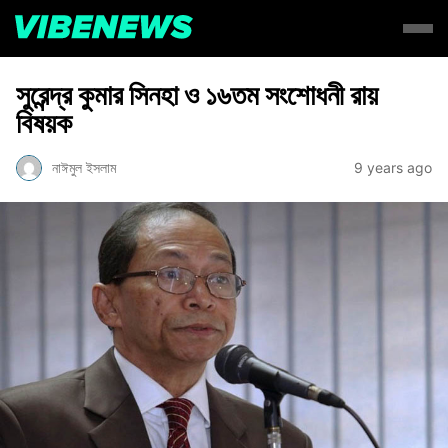
সুরেন্দ্র কুমার সিনহা ও ১৬তম সংশোধনী রায়
বিষয়ক
নাঈমুল ইসলাম
9 years ago