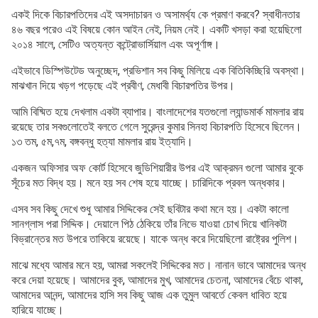
একই দিকে বিচারপতিদের এই অসদাচারন ও অসামর্থ্য কে প্রমাণ করবে? স্বাধীনতার
৪৬ বছর পরেও এই বিষয়ে কোন আইন নেই, নিয়ম নেই। একটি খসড়া করা হয়েছিলো
২০১৪ সালে, সেটিও অত্যন্ত কন্ট্রোভার্সিয়াল এবং অপূর্ণাঙ্গ।
এইভাবে ডিস্পিউটেড অনুচ্ছেদ, প্রভিশান সব কিছু মিলিয়ে এক বিতিকিচ্ছিরি অবস্থা।
মাঝখান দিয়ে খড়গ পড়েছে এই প্রবীণ, মেধাবী বিচারপতির উপর।
আমি বিষ্মিত হয়ে দেখলাম একটা ব্যাপার। বাংলাদেশের যতগুলো ল্যান্ডমার্ক মামলার রায়
রয়েছে তার সবগুলোতেই বলতে গেলে সুরেন্দ্র কুমার সিনহা বিচারপতি হিসেবে ছিলেন।
১৩ তম, ৫ম,৭ম, বঙ্গবন্ধু হত্যা মামলার রায় ইত্যাদি।
একজন অফিসার অফ কোর্ট হিসেবে জুডিশিয়ারীর উপর এই আক্রমন গুলো আমার বুকে
সূঁচের মত বিদ্ধ হয়। মনে হয় সব শেষ হয়ে যাচ্ছে। চারিদিকে প্রবল অন্ধকার।
এসব সব কিছু দেখে শুধু আমার সিদ্দিকের সেই ছবিটার কথা মনে হয়। একটা কালো
সানগ্লাস পরা সিদ্দিক। দেয়ালে পিঠ ঠেকিয়ে তাঁর নিভে যাওয়া চোখ দিয়ে খানিকটা
বিভ্রান্তের মত উপরে তাকিয়ে রয়েছে। যাকে অন্ধ করে দিয়েছিলো রাষ্ট্রের পুলিশ।
মাঝে মধ্যে আমার মনে হয়, আমরা সকলেই সিদ্দিকের মত। নানান ভাবে আমাদের অন্ধ
করে দেয়া হয়েছে। আমাদের বুক, আমাদের মুখ, আমাদের চেতনা, আমাদের বেঁচে থাকা,
আমাদের আনন্দ, আমাদের হাসি সব কিছু আজ এক তুমুল আবর্তে কেবল ধাবিত হয়ে
হারিয়ে যাচ্ছে।