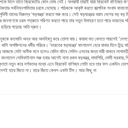
উশকে দিলে তাতে ক্রিকেটের কোন দোষ নেই। অপরাধী তারাই যারা ক্রিকেট বাণিজ্যে ব
াদিকতার সর্বনিম্নগামিতার চরমে নেমেছে। পাঠককে আকৃষ্ট করতে কাল্পনিক সংবাদ বানান
থিবী তাদের বিরুদ্ধে ‘ষড়যন্ত্র’ করতে শুরু করে। সেই ষড়যন্ত্রের বয়ান দেশের বড় বড় ম
 জনগণেকে চরম শত্রুতে পরিণত করতে পারে তার নতুন উদাহরণ হতে পারে ভারতের পশ
টা ছড়িয়ে পড়েছে অতি দ্রুত।
ে মানুষকে কতখানি অন্ধ আর অসহিষ্ণু করে তোলা যায়। কায়দা মত খেলতে পারলেই ‘দেশপ
খালি অপজিশনের ধর্মীয় পরিচয়। ‘ভারতের ষড়যন্ত্রে’ বাংলাদেশ হেরে যাবার দিনে হিন্দু ব
ে আজকে সেটা অলীক মনে হলেও যেদিন ঘটবে সেদিন এসবের জন্য দায়ী থাকবে লাগামহ
রত বাংলাদেশ সেমিফাইনাল শুরু হবার আগেই নানা রকম ষড়যন্ত্র, দাদাগিরি, মোদী সরকার, শ
 তিক্ততা নতুন করে দর্শকদের মধ্যে এনে ক্রিকেট বাণিজ্য লোটা হবে তার ফল একদিন ভ
দেশই হারে জিতে না। হারে জিতে কেবল একটা টিম। আর কিছু না