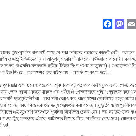
Face
Ma
ে যে ভয়াবহ হিন্দু-মুসলিম দাঙ্গা ঘটে গেছে সে খবর আমাদের অনেকের কাছেই নেই। বরাবরে
 ফান্ডামেন্টালিস্টদের দ্বারা আক্রান্ত হবার ঘটনাও কোন মিডিয়াতে আসেনি। বলা হচ
শ থেকে আগত জেএমবির সদস্যরাই জড়িত (নিউজ লিংক প্রথম কমেন্টেসে)। উপমহাদেশে ক্
 এক উচ্চ শিখর
ে। বাংলাদেশও তার বাইরে নয়। আসছি সে কথায় পরে…।
পর পুরুলিয়ার এক ছেলে ভারতকে সাম্প্রদায়িক কটুক্তি করে ফেইসবুকে একটা পোস্ট কর
তারা ক্ষোভ প্রকাশ করতে থাকলে এক পর্যায়ে ঐ পোস্টদাতাকে পুলিশ গ্রেফতার করে থান
সলামী ফান্ডামেন্টালিস্টরা। তারা থানা ঘেরাও করে আশেপাশের দোকানপাট ভংচুর চালায়।
হানা হয়েছে এবং একজনকে তার জন্য গ্রেফতার করা হয়েছে। মুহূর্তের মধ্যে পুরুলিয়ার 
থিদের এই মুখোমুখি অবস্থানে পুরুলিয়া কারফিউর চেহারা নেয়। শুরু হয় দুইপক্ষের মধ্য
র খাওয়া হিন্দু সম্প্রদায় এটাকে প্রতিশোধ হিসেবে নিয়ে সেইদিনের শোধ নেয়। মোল্লা ব
থ হয়!