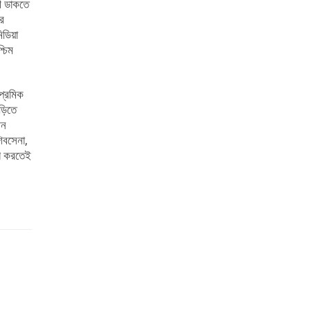
াণ ডাকতে
োর
িডিয়া
্চিম
্রেমিক
াড়িতে
ীন
িবসেনা,
োগ করতেই