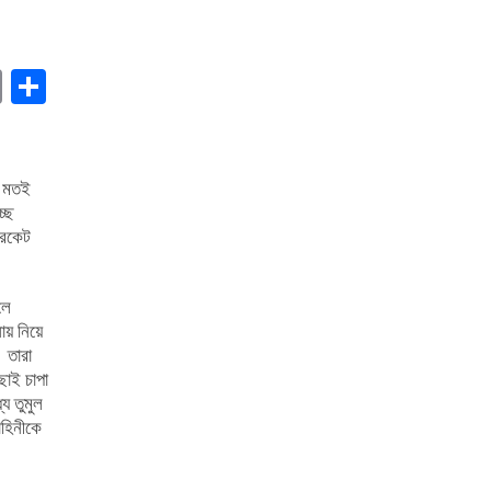
book
stodon
Email
Share
র মতই
্ছে
রিকেট
লে
ায় নিয়ে
 তারা
ছাই চাপা
ে তুমুল
াহিনীকে