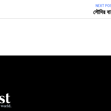
NEXT PO
সৌদির বা