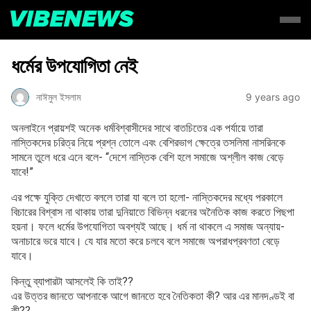
ধর্মের উপযোগিতা নেই
নাঈমুল ইসলাম
9 years ago
অনলাইনে প্রায়শই অনেক ধর্মবিশ্বাসীদের সাথে বাতচিতের এক পর্যায়ে তারা
নাস্তিকদের চরিত্র নিয়ে প্রশ্ন তোলে এবং বেশিরভাগ ক্ষেত্রে তসলিমা নাসরিনকে
সামনে তুলে ধরে এনে বলে- “দেশে নাস্তিক বেশি হলে সমাজে অশ্লীল কাজ বেড়ে
যাবে!”
এর পক্ষে যুক্তি দেখাতে বললে তারা যা বলে তা হলো- নাস্তিকদের মধ্যে পরকালে
বিচারের বিশ্বাস না থাকায় তারা দুনিয়াতে বিভিন্ন ধরনের অনৈতিক কাজ করতে পিছপা
হয়না। ফলে ধর্মের উপযোগিতা অবশ্যই আছে। ধর্ম না থাকলে এ সমাজ অন্যায়-
অনাচারে ভরে যাবে। যে যার মতো করে চলবে বলে সমাজে অপরাধপ্রবণতা বেড়ে
যাবে।
কিন্তু ব্যাপারটা আসলেই কি তাই??
এর উত্তর জানতে আপনাকে আগে জানতে হবে নৈতিকতা কী? আর এর মানদণ্ডই বা
কী??