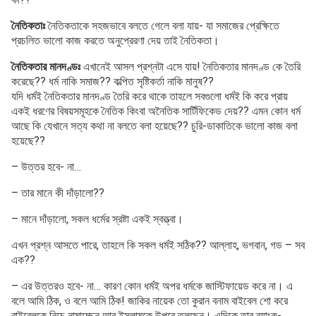
নৈতিকতাঃ
নৈতিকতাকে সহজভাবে বলতে গেলে বলা যায়- যা সমাজের প্রেক্ষিতে
প্রচলিত ভালো কাজ করতে অনুপ্রেরণা দেয় তাই নৈতিকতা।
নৈতিকতার মানদণ্ডঃ
এখানেই আসল প্রশ্নটা এসে যায়! নৈতিকতার মানদণ্ড কে তৈরি
করেছে?? ধর্ম নাকি সমাজ?? কল্পিত সৃষ্টিকর্তা নাকি মানুষ??
যদি ধর্মই নৈতিকতার মানদণ্ড তৈরি করে থাকে তাহলে সবগুলো ধর্মই কি করে প্রায়
একই ধরণের বিষয়সমূহকে নৈতিক কিংবা অনৈতিক সার্টিফিকেড দেয়?? এমন কোন ধর্ম
আছে কি যেখানে সত্য কথা না বলতে বলা হয়েছে?? চুরি-ডাকাতিকে ভালো কাজ বলা
হয়েছে??
– উত্তর হবে- না…
– তার মানে কী দাঁড়ালো??
– মানে দাঁড়ালো, সকল ধর্মের স্রষ্টা একই স্বত্ত্বা।
এখন প্রশ্ন আসতে পারে, তাহলে কি সকল ধর্মই সঠিক?? আল্লাহ, ভগবান, গড – সব
এক??
– এর উত্তরও হবে- না… কারণ কোন ধর্মই অপর ধর্মকে জাস্টিফায়েড করে না। এ
বলে আমি ঠিক, ও বলে আমি ঠিক! জাকির নায়েক তো কুরান বনাম বাইবেল শো করে
বাইবেলকে নিচে নামাচ্ছেন আর ইসলামকে উপরে তুলছেন। এদিকে তার ব্যাংক-