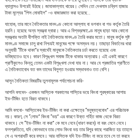
ব্যালান্সও উপরেই উঠছে। জাযাকাল্লাহ খায়ের। সেদিন তো দেখলাম চব্বিশ হাজার
টাকা মূল্যের “পিস মোবাইল” -ও বাজারজাত করা হয়েছে…
যাহোক, তার মানে নৈতিকতার মানদণ্ড কোনো আল্লাহ বা ভগবান বা গড কর্তৃক তৈরি
হয়নি। হয়েছে অন্য স্বত্ত্বা দ্বারা। আর এ বিশ্বব্রহ্মাণ্ডে মানুষ ছাড়া আর কোনো
স্বত্ত্বার অতটা ধীশক্তি নাই নৈতিকতার মানদণ্ড তৈরি করার মতো। মানুষ কর্তৃক সৃষ্ট
মানদণ্ড সমাজে চালু রাখা নিশ্চয়ই মানুষের পক্ষে অসম্ভব নয়। তাছাড়া বিবর্তনের ধারা
অনুযায়ী “টিকে থাকা”র স্বার্থেই মানুষকে নৈতিকতার চর্চা করতে হয়েছে এবং
ভবিষ্যতেও হবে। কারণ বিশৃঙ্খল সমাজ টিকে থাকার অন্তরায়। এই একই কারণে
প্রাণীকুলেও কিন্তু তেমন একটা বিশৃঙ্খলা দেখা যায় না। আর যে প্রজাতির প্রাণীতে
এ নৈতিকতাবোধ যত কম তাদের বিলুপ্ত হওয়ার সম্ভাবনাও তত বেশি।
আসুন নৈতিকতা বিষয়টির তুলনামূলক পর্যালোচনা করি-
আপনি বলবেন- একজন আস্তিক পরকালের শাস্তির ভয়ে কিংবা পুরষ্কারের আশায়
ইভ-টিজিং হতে বিরত থাকবে।
আমি বলবো- আস্তিকের ইভ-টিজিং না করা এক্ষেত্রে “মনুষ্যত্ববোধ” এর পরিচায়ক
নয়। কারণ, সে “লোভ” কিংবা “ভয়” এর কারণে উক্ত গর্হিত কাজ থেকে বিরত
থাকবে। সে “ইভ-টিজিং না করা” কে মনে নেবে (ধারণ করবে) না বরং মেনে নেবে।
ফলশ্রুতিতে, যদি কোনভাবে তার লোভ কিংবা ভয় তার রিপুর কাছে পরাজিত হয় তাহলে
সে এ অপরাধটি করে বসবে। আর নাস্তিক যদি ইভ-টিজিং না করে তবে সে তা করবে