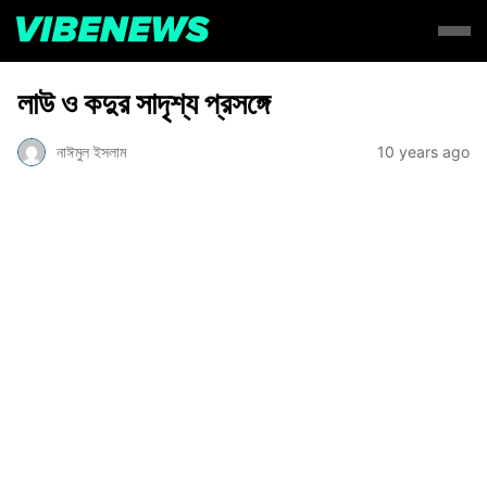
লাউ ও কদুর সাদৃশ্য প্রসঙ্গে
নাঈমুল ইসলাম
10 years ago