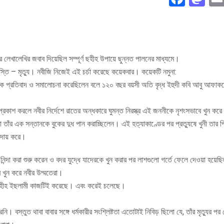
র লেখালেখির জবাব দিয়েছিল সম্পূর্ণ ছহীহ উপায়ে ছুন্নত পালনের মাধ্যমে।
শাস্তি – মৃত্যু। নবীজি নিজেই এই চর্চা করেছে কয়েকবার। কয়েকটি নমুনা:
মৌখিক প্রতিবাদ ও সমালোচনা করেছিলেন বলে ১২০ বছর বয়সী অতি বৃদ্ধ ইহুদী কবি আবু আফাক
রকাশ করলে নবীর নির্দেশে রাতের অন্ধকারে ঘুমন্ত নিরস্ত্র এই জননীকে নৃশংসভাবে খুন করে
র এক সন্তানকে বুকের দুধ পান করাচ্ছিলেন। এই হত্যাকাণ্ডের পর প্রত্যুষে খুনী তার প্র
দায় করে।
দা করা শুরু করেন ও বদর যুদ্ধে যাদেরকে খুন করার পর লাশগুলো গর্তে ফেলে দেওয়া হয়েছি
ে খুন করে নবীর উম্মতেরা।
রে ছহীহ ইছলামী কাজটিই করেছে। এবং করেই চলেছে।
েনি। বস্তুত থাবা বাবার সঙ্গে ধর্মকারীর সংশ্লিষ্টতা এতোটাই নিবিড় ছিলো যে, তাঁর মৃত্যুর প