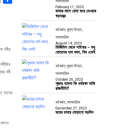
সমসাময়িক
February 11, 2023
ভাষার মাসে বোবা করে দেওয়ার
ষড়যন্ত্র
ধর্ম জ্ঞান
মুক্ত চিন্তা
সমসাময়িক
August 14, 2023
ডিজিটাল থেকে সাইবার – শুধু
কে নবীর
বোতলের নাম বদল, বিষ একই
 নবীজির
ধর্ম জ্ঞান
মুক্ত চিন্তা
িয় নবী
সমসাময়িক
October 26, 2023
পূজায় হামলা কি ধর্মরক্ষা নাকি
রাজনীতি?
ল, তাদের
ধর্ম জ্ঞান
সমসাময়িক
December 27, 2023
ভয়ের চাদরে মোড়ানো বড়দিন
র কোনও