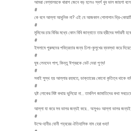
আমরা বেশ্যালয়কে খারাপ জেনে বড় হলেও স্বর্গ খুব ভাল জায়গা বল
#
কে বলে আল্লা আধুনিক না? এই যে আজকাল পোলাপান থ্রি-কোয়ার্টা
#
মুমিনের চার বিবির মধ্যে কোন বিবি জান্নাতে তার হুরীদের সর্দারনী হব
#
ইসলামে পুরুষদের পবিত্রতার জন্য ঢিলা-কুলুখের ব্যবস্থা করে দিয়
#
ঘুষ লেনদেন পাপ, কিন্তু ঈশ্বরকে ভেট দেয়া পুণ্য!
#
সবাই সুস্থ হয় আল্লার রহমতে, ডাক্তারের কোনো কৃতিত্ব থাকে না
#
দুষ্ট লোকের মিষ্ট কথায় ভুলিয়ো না… তাবলিগ জামাতিদের কথা সবচেয়ে ম
#
আল্লা যা করে সব ভালর জন্যই করে… অসুখও আল্লা ভালর জন্যই দেয়, 
#
উম্মে-হানীর যোনী গহ্বরের ঐতিহাসিক নাম হেরা গুহা!