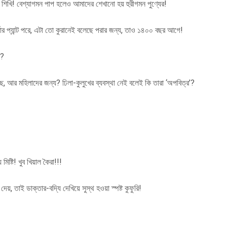
ে শিখি! বেশ্যাগমন পাপ হলেও আমাদের শেখানো হয় হুরীগমন পুণ্যের!
র প্যান্ট পরে, এটা তো কুরানেই বলেছে পরার জন্য, তাও ১৪০০ বছর আগে!
ে?
েছে, আর মহিলাদের জন্য? ঢিলা-কুলুখের ব্যবস্থা নেই বলেই কি তারা ‘অপবিত্র’?
!
িষ্টি! খুব খিয়াল কৈরা!!!
তাই ডাক্তার-বদ্যি দেখিয়ে সুস্থ হওয়া স্পষ্ট কুফুরি!