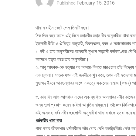
February 15, 2016
Published
থাবা বাবাহীন কেটে গেল তিনটি বছর।
ঠিক তিন বছর আগে এই দিনে মহানবীর মহান বীর অনুসারীরা থাবা বাবা
ইছলামী রীতি ও ঐতিহ্য অনুযায়ী, বিরুদ্ধমত, ব্যঙ্গ ও সমালোচনার 
১. নবী ও তার অনুসারীদের আগ্রাসী নৃশংস সন্ত্রাসী কর্মকাণ্ডের 
আদেশে হত্যা করে তার অনুসারীরা।
২. আবু আফাক-কে হত্যার পর আসমা-বিনতে মারওয়ান তাঁর বিদ্বেষ প্
এক চ্যালা। ঘাতক যখন এই জননীকে খুন করে, তখন এই হতভাগা মা তাঁ
মুহাম্মদ ইবনে আবদুল্লাহর সাথে একত্রে সকালের নামাজ (ফজর) আ
৩. কাব বিন আল-আশরাফ নামের এক ব্যক্তি আল্লাহর নবীর কাজের নিন্
জন্য দুঃখ প্রকাশ করেন কবিতা আবৃতির মাধ্যমে। তাঁকেও নির্দয়ভাব
এই অসভ্য, বর্বর নবীর হুরলোভী অনুসারীরা থাবা বাবাকে হত্যা ক
ধর্মকারীর থাবা বাবা
থাবা বাবার জীবদ্দশায় ধর্মকারীতে তাঁর চেয়ে বেশি কনট্রিবিউট কেউ কর