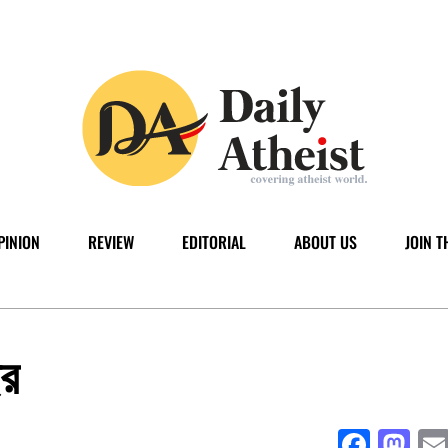
PINION
REVIEW
EDITORIAL
ABOUT US
JOIN T
ছর
Face
Ma