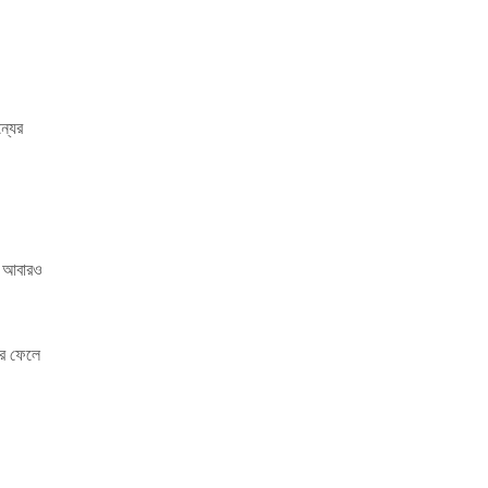
ন্যের
য় আবারও
রে ফেলে