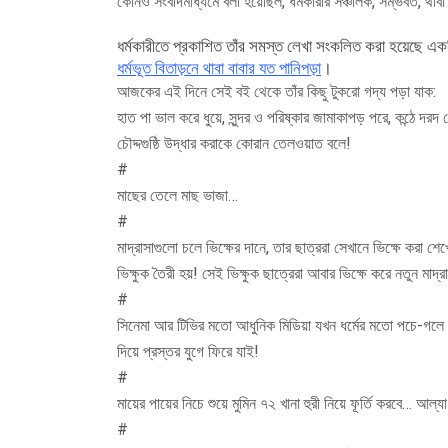
কোনও সংবাদমাধ্যমে বলা হয়েছিল, ধর্মকারীর সঞ্চালক, সম্ভবত, থাবা
ধর্মকারীতে প্রকাশিত তাঁর সমস্ত লেখা সংকলিত করা হয়েছে
ধর্মভূত বিতাড়নে থাবা বাবার যত পানিপড়া
।
আজকের এই দিনে সেই বই থেকে তাঁর কিছু টুকরো গদ্য পড়া যাক:
হাত পা ভাল করে ধুয়ে, সুন্দর ও পরিষ্কার জামাকাপড় পরে, কন্ঠে দরদ 
চৌদ্দগুষ্ঠি উদ্ধার করাকে কোরান তেলওয়াত বলে!
#
মাছের তেলে মাছ ভাজা…
#
মাদ্রাসাগুলো চলে ভিক্ষের দানে, তার ছাত্ররা সেখানে ভিক্ষে করা
ভিক্ষুক তৈরী হয়! সেই ভিক্ষুক ছাত্রেরা আবার ভিক্ষে করে নতুন মা
#
সিনেমা আর টিভির মতো আধুনিক মিডিয়া যখন ধর্মের মতো পচে-গলে দুর
দিয়ে প্রস্তর যুগে ফিরে যাই!
#
মায়ের পায়ের নিচে শুয়ে মুমিন ৭২ খানা হুরী নিয়ে ফূর্তি করবে… আল
#