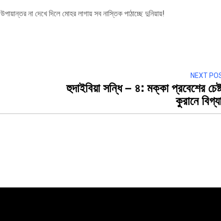
য়ান্তর না দেখে দিলে মোহর লাগায় সব নাস্তিক পাঠাচ্ছে দুনিয়ায়!
NEXT PO
হুদাইবিয়া সন্ধি – ৪: মক্কা প্রবেশের চেষ্ট
কুরানে বিগ্য