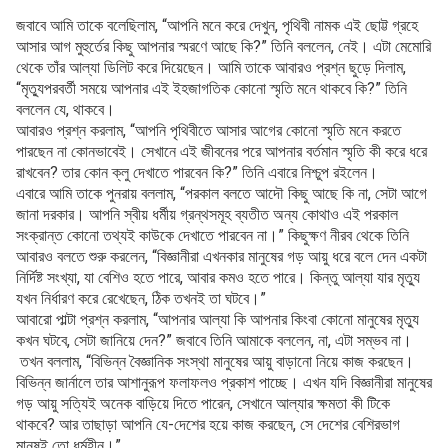
জবাবে আমি তাকে বলেছিলাম, “আপনি মনে করে দেখুন, পৃথিবী নামক এই ছোট্ট গ্রহে
আসার আগ মুহুর্তের কিছু আপনার স্মরণে আছে কি?” তিনি বললেন, নেই। এটা মেমোরি
থেকে তাঁর আল্যা ডিলিট করে দিয়েছেন। আমি তাকে আবারও প্রশ্ন ছুড়ে দিলাম,
“মৃত্যুপরবর্তী সময়ে আপনার এই ইহজাগতিক কোনো স্মৃতি মনে থাকবে কি?” তিনি
বললেন যে, থাকবে।
আবারও প্রশ্ন করলাম, “আপনি পৃথিবীতে আসার আগের কোনো স্মৃতি মনে করতে
পারছেন না কোনভাবেই। সেখানে এই জীবনের পরে আপনার বর্তমান স্মৃতি কী করে ধরে
রাখবেন? তার কোন ক্লু দেখাতে পারবেন কি?” তিনি এবারে নিশ্চুপ রইলেন।
এবারে আমি তাকে পুনরায় বললাম, “পরকাল বলতে আদৌ কিছু আছে কি না, সেটা আগে
জানা দরকার। আপনি স্বীয় ধর্মীয় গ্রন্থসমূহ ব্যতীত অন্য কোথাও এই পরকাল
সংক্রান্ত কোনো তথ্যই কাউকে দেখাতে পারবেন না।” কিছুক্ষণ নীরব থেকে তিনি
আবারও বলতে শুরু করলেন, “বিজ্ঞানীরা এখনকার মানুষের গড় আয়ু ধরে বলে দেন একটা
নির্দিষ্ট সংখ্যা, যা বেশিও হতে পারে, আবার কমও হতে পারে। কিন্তু আল্যা যার মৃত্যু
যখন নির্ধারণ করে রেখেছেন, ঠিক তখনই তা ঘটবে।”
আবারো পাল্টা প্রশ্ন করলাম, “আপনার আল্যা কি আপনার কিংবা কোনো মানুষের মৃত্যু
কখন ঘটবে, সেটা জানিয়ে দেন?” জবাবে তিনি আমাকে বললেন, না, এটা সম্ভব না।
তখন বললাম, “বিভিন্ন বৈজ্ঞানিক সংস্থা মানুষের আয়ু বাড়ানো নিয়ে কাজ করছেন।
বিভিন্ন জার্নালে তার আশানুরূপ ফলাফলও প্রকাশ পাচ্ছে। এখন যদি বিজ্ঞানীরা মানুষের
গড় আয়ু সত্যিই অনেক বাড়িয়ে দিতে পারেন, সেখানে আল্যার ক্ষমতা কী টিকে
থাকবে? আর তাছাড়া আপনি যে-দেশের হয়ে কাজ করছেন, সে দেশের বেশিরভাগ
মানুষই তো ধর্মহীন।”