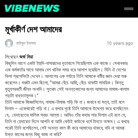
মূর্খাকীর্ণ দেশ আমাদের
নাঈমুল ইসলাম
10 years ago
লিখেছেন
জর্জ মিয়া
কিছুদিন আগে একটা ইহুদি-নাসারাদের দূতাবাসে গিয়েছিলাম এক কাজে। সেখানকার
এক কর্মকর্তার সাথে আমার বেশ খানিক সময় ধরে আলাপ হয়েছিল। যিনি ঐ দেশের
ভিসা প্রসেসিংটা দেখেন। আলাপের এক পর্যায়ে তিনি আমাকে ধর্মীয় জ্ঞান দেয়া শুরু
করেলেন। শুরুটা এমন ছিলো, “আমরা বেঁচে আছি, বেঁচে থাকাটা সাময়িক। কিন্তু
মৃত্যুপরবর্তী জীবন অনাদি। সুতরাং সেই অনন্তকালের জন্য আমাদের নামাজ-কালাম
পড়াটা বাধ্যতামূলক।”
তিনি আমাকে জিজ্ঞাসিলেন, নামাজ-টামাজ পড়ি কি না। জবাবে যা সত্য, তাই বলে
দিলাম – একেবারেই পড়ি না। এ কথার পৃষ্ঠে তিনি আমাকে উদ্দেশ্য করে বলেছিলেন
যে, হেদায়েতের মালিক স্বয়ং আল্যা। আমিও তাঁর কথায় সায় দিলাম এই বলে যে,
তিনি না হেদায়েত দিলে আপনি বা আমি কেউই কাউকে ধর্মে টানতে অক্ষম। এ কথার
পরেই তিনি বলেছিলেন, সেই অনন্ত কাল কী করে আমাদের থাকবে, যদি না আমরা
উক্ত কালের জন্য কিছু কাজ না করি?