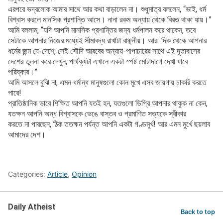
এরপরে ভদ্রলোক আমার সাথে আর কথা বাড়ালেন না। শুধুমাত্র বললেন, “ভাই, ধর্ম
বিশ্বাস করলে মানসিক প্রশান্তি আসে। নানা রকম অন্যায় থেকে বিরত থাকা যায়।”
আমি বললাম, “যদি আপনি মানসিক প্রশান্তির জন্য ধর্মপালন করে থাকেন, তবে
সেটাকে আপনার নিজের মধ্যেই সীমাবদ্ধ রাখাটা বাঞ্ছনীয়। আর দিক থেকে আপনার
ধর্মের জন্ম যে-দেশে, সেই সৌদি আরবের অন্যায়-পাপাচারের সাথে এই দূতাবাসের
দেশের তুলনা করে দেখুন, পার্থক্যটা এখানে একটা স্পষ্ট মোটাদাগে দেখা যাবে
পরিষ্কার।”
আমি আসলে বুঝি না, এমন ধর্মান্ধ মানুষগুলো কোন মুখে এসব জায়গায় চাকরি করতে
পারে!
প্রাতিষ্ঠানিক ভাবে শিক্ষিত আপনি যতই হন, যতগুলো ডিগ্রি আপনার থাকুক না কেন,
যতক্ষন আপনি অন্ধ বিশ্বাসকে ভেঙে বাস্তব ও প্রমাণিত সত্যকে স্বীকার
করতে না পারছেন, ঠিক ততক্ষন পর্যন্ত আপনি একটা গণ্ডমুর্খ! আর এমন মুর্খে ছয়লাব
আমাদের দেশ।
Categories:
Article
,
Opinion
Daily Atheist
Back to top