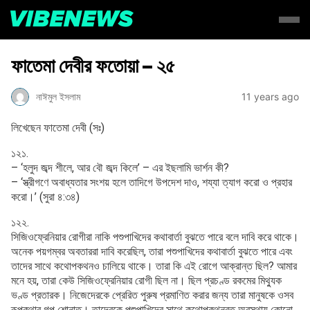
ফাতেমা দেবীর ফতোয়া – ২৫
নাঈমুল ইসলাম
11 years ago
লিখেছেন ফাতেমা দেবী (সঃ)
১২১.
– ‘হলুদ জব্দ শীলে, আর বৌ জব্দ কিলে’ – এর ইছলামি ভার্শন কী?
– ‘স্ত্রীগণে অবাধ্যতার সংশয় হলে তাদিগে উপদেশ দাও, শয্যা ত্যাগ করো ও প্রহার
করো।’ (সুরা ৪:৩৪)
১২২.
সিজিওফ্রেনিয়ার রোগীরা নাকি পশুপাখিদের কথাবার্তা বুঝতে পারে বলে দাবি করে থাকে।
অনেক পয়গম্বর অবতাররা দাবি করেছিল, তারা পশুপাখিদের কথাবার্তা বুঝতে পারে এবং
তাদের সাথে কথোপকথনও চালিয়ে থাকে। তারা কি এই রোগে আক্রান্ত ছিল? আমার
মনে হয়, তারা কেউ সিজিওফ্রেনিয়ার রোগী ছিল না। ছিল প্রচণ্ড রকমের মিথ্যুক
ভণ্ড প্রতারক। নিজেদেরকে প্রেরিত পুরুষ প্রমাণিত করার জন্য তারা মানুষকে ওসব
রূপকথার গল্প শোনাত। তাদেরকে পশুপাখিদের সাথে কথোপকথনরত অবস্থায় কোনো