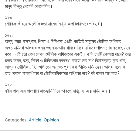
মানুষ কিন্তু দেখেনি কোনোদিন।
১২৩.
লৌকিক জীবনে অলৌকিকতা নামের মিথ্যা অপরিহার্যভাবে পরিহার্য।
১২৪.
অন্ন, বস্ত্র, বাসস্থান, শিক্ষা ও চিকিৎসা এগুলি প্রতিটি মানুষের মৌলিক অধিকার।
অথচ মমিনরা আল্যার জন্য শুধু বাসস্থান বানিয়ে দিয়ে দায়িত্ব পালন শেষ করেছে মনে
করে। এই তো গেল কেবল মৌলিক অধিকারের একটি। বাকি চারটি কোথায় যাবে? তার
জন্য অন্ন, বস্ত্র, শিক্ষা ও চিকিৎসার ব্যবস্থা করতে হবে না? বিলাসদ্রব্য দূরে থাক,
আল্যার মৌলিক চাহিদাগুলি তো অন্তত পূরণ করা উচিত মমিনদের।আল্যা বলে কি
তার কোনো মানবাধিকার বা মৌলিকাধিকারের অধিকার নাই? কী বলেন আপনারা?
১২৫.
হুরীর পাল আর লালপানি হাতছানি দিয়ে ডাকছে মমিন্দের, আয় মমিন আয়।
Categories:
Article
,
Opinion