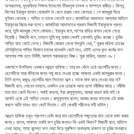
অশ্বচালনা, যুদ্ধবিদ্যা শিক্ষার উদ্দেশ্যে তীরধনুক চালনা ও দাম্পত্য ক্রীড়া। কিন্তু
কিশোর ইয়াকুব হালাল খেলাগুলি না খেলে হারাম খেলা খেলেছে। সে জাম্বুরা দিয়ে
ফুটবল খেলেছে। শাস্তি ত তাকে পেতেই হবে। জামাতিয়া আদালতে আল্লার আইনে
ইয়াকুবের বিচার শুরু হলো। জামাতিয়া আদালতের প্রধান মিজানী ইয়াকুবকে প্রশ্ন
করে, তুমি জাম্বুরা পেলে কোথায়। ইয়াকুব বলে, পাশের বাড়ির বাগান থেকে পেড়ে
নিয়েছি। মিজানী বলে, তাহলে তুমি শুধু হারাম খেলাই খেলোনি, চুরিও করেছ। চুরির
শাস্তি হাত কেটে ফেলা। মিজানী কোরান থেকে উদ্ধৃতি দেয়, “ পুরুষ মহিলা চোরের
চৌর্যবৃত্তির শাস্তি হিসাবে তাদের হাতগুলি কেটে দাও, এটাই ওদের কৃত কর্মের ফল
আল্লার পক্ষ হতে নির্দিষ্ট; আল্লা পরাক্রান্ত বিজ্ঞ। সুরা মায়িদা, আয়াত ৩৮।
এজলাশে উপস্থিত একজন আব্দুল হাফিজ। তার মন কেঁদে ওঠে ছেলেটির জন্য।
ছেলেটিকে সারা জীবনের জন্য পঙ্গু করে দেওয়া হচ্ছে সামান্য একটা জাম্বুরার জন্য।
তিনি বলেন, হুজুর, ছেলেটির বয়স নিতান্ত অল্প। তাকে মাফ করে দেওয়া যায় না?
মিজানী বলে, শোনেন তাহলে; একদিন এক চোরকে আনা হলো নবীজির কাছে। নবীজি
তার হাত কেটে দিলেন। সবাই বললো, ইয়া রাসুলুল্লাহ, আমরা ধারণা করি নাই যে
আপনি একে এই শাস্তি দেবেন। রাসুলুল্লাহ বলেন, আমার কন্যা ফাতেমা এই কাজ
করলে আমি তারও হাত কেটে দিতাম। এটা বোখারী শরীফের সহী হাদিস।
আব্দুল হাফিজ তবুও প্রাণপণ চেষ্টা করে যান ছেলেটিকে পঙ্গুত্বের হাত থেকে রক্ষা করার
জন্য। বলেন, সামান্য একটা ফল চুরির জন্যও কি একই বিধান? মিজানী বলে, হাদিসে
লেখা আছে, গাছে ঝুলন্ত ফল বেড়া দিয়ে সুরক্ষিত অবস্থায় থাকলে তা চুরির অপরাধে