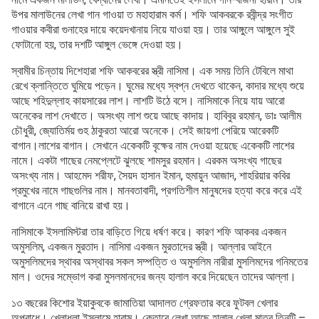
উপর মালাউনের লেখা গান গাওয়া ত মহাহারাম কর্ম। শফি আকবরকে রবীন্দ্র সংগীত
গাওয়ার কবীরা গুনাহের দায়ে কয়েদখানায় নিয়ে যাওয়া হয়। তার আঙ্গুলে আঙ্গুলে সুই
ফোটানো হয়, তার দশটি আঙ্গুল ভেঙ্গে দেওয়া হয়।
স্বামীর চিন্তায় দিশেহারা শফি আকবরের স্ত্রী নাসিমা। এক সময় তিনি টেবিলে মাথা
রেখে ক্লান্তিতে ঘুমিয়ে পড়েন। ঘুমের মধ্যে স্বপ্ন দেখতে থাকেন, কাদার মধ্যে শুয়ে
আছে শহিদুল্লাহ কায়সারের লাশ। লাশটি উঠে বসে। নাসিমাকে নিয়ে যায় আরো
অনেকের লাশ দেখাতে। অসংখ্য লাশ শুয়ে আছে কাদায়। হাবিবুর রহমান, ডাঃ আলীম
চৌধুরী, জ্যোতির্ময় গুহ ঠাকুরতা আরো অনেকে। সেই জায়গা পেরিয়ে আরেকটি
বাগান।লাশের বাগান। সেখানে একেকটি বৃক্ষের নাম দেওয়া হয়েছে একেকটি লাশের
নামে। একটা গাছের নেমপ্লেটে ঝুলছে শামসুর রহমান। এরকম অসংখ্য গাছের
অসংখ্য নাম। আহমেদ শরীফ, সৈয়দ হাসান ইমান, হুমায়ুন আজাদ, শাহরিয়ার কবির
প্রমুখের নামে গাছগুলির নাম। মানবতাবাদী, প্রগতিশীল মানুষদের হত্যা করে করে এই
বাগানে এনে গাছ বানিয়ে রাখা হয়।
নাসিমাকে ইসলামিস্টরা তার বাড়িতে গিয়ে ধর্ষণ করে। কারণ শফি আকবর একজন
অমুসলিম, একজন মুরতাদ। নাসিমা একজন মুরতাদের স্ত্রী। আল্লার আইনে
অমুসলিমদের স্থাবর অস্থাবর সকল সম্পত্তি ও অমুসলিম নারীরা মুসলিমদের গনিমতের
মাল। ওদের সম্ভোগ করা মুসলমানদের জন্য হালাল করে দিয়েছেন তাদের আল্লা।
১৩ বছরের কিশোর ইয়াকুবকে জামাতিয়া আদালত গ্রেফতার করে ফুটবল খেলার
অপরাধে। খেলাধুলা ইসলামে হারাম। কেতাবে লেখা আছে হালাল খেলা মাত্র তিনটি –