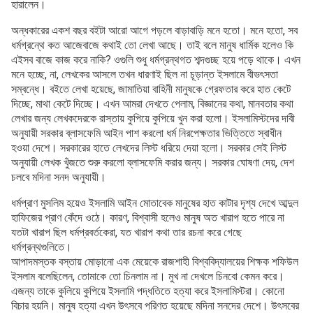
হারালেন।
অন্ধকারের একশ বছর বইটা আরো আগে পড়লে বাড়াবাড়ি মনে হতো। মনে হতো, সব
ধর্মগ্রন্থে কত আজেবাজে কথাই তো লেখা আছে। তাই বলে মানুষ ধার্মিক হলেও কি
এইসব বাজে কাজ করে নাকি? ওগুলি শুধু ধর্মগ্রন্থগত শব্দগুচ্ছ হয়ে পড়ে থাকে। এখন
মনে হচ্ছে, না, লেখকের আসলে তখন ধারণাই ছিল না চূড়ান্ত ইসলামে বীভৎসতা
সম্বন্ধে। বইতে লেখা হয়েছে, জামাতিয়া বাহিনী মানুষকে গ্রেফতার করে হাত কেটে
দিচ্ছে, মাথা কেটে দিচ্ছে। এখন আমরা দেখতে পেলাম, বিজ্ঞানের কথা, মানবতার কথা
লেখার জন্য লেখকদেরকে রাস্তায় কুপিয়ে কুপিয়ে খুন করা হলো। ইসলামিস্টদের দাবী
অনুযায়ী সরকার ব্লাসফেমি আইন পাশ করলো ধর্ম নিরপেক্ষতার ভিত্তিতে স্বাধীন
হওয়া দেশে। সরকারের হাতে লেখদের লিস্ট ধরিয়ে দেয়া হলো। সরকার সেই লিস্ট
অনুযায়ী লেখক খুঁজতে শুরু করলো ব্লাসফেমি করার জন্য। সরকার ঘোষণা দেয়, দেশ
চলবে মদিনা সনদ অনুযায়ী।
ধর্মপ্রাণ মুসলিম হয়েও ইসলামি আইন মোতাবেক মানুষের হাত কাটার দৃশ্য দেখে আব্দুল
হাফিজের প্রাণ কেঁদে ওঠে। কারণ, বিশ্বাসী হলেও মানুষ অত খারাপ হতে পারে না
যতটা খারাপ ছিল ধর্মপ্রবর্তকেরা, যত খারাপ কথা তার রচনা করে গেছে
ধর্মগ্রন্থগুলিতে।
আপাদমস্তক বস্তায় মোড়ানো এক মেয়েকে রাজশাহী বিশ্ববিদ্যালয়ের শিক্ষক শফিউল
ইসলাম বলেছিলেন, তোমাকে তো চিনলাম না। মুখ না দেখলে চিনবো কেমন করে।
এজন্য তাকে কুলিয়ে কুপিয়ে ইসলামি পদ্ধতিতে হত্যা করে ইসলামিস্টরা। কোনো
বিচার হয়নি। মানুষ হত্যা এখন উৎসবে পরিণত হয়েছে মদিনা সনদের দেশে। উৎসবের