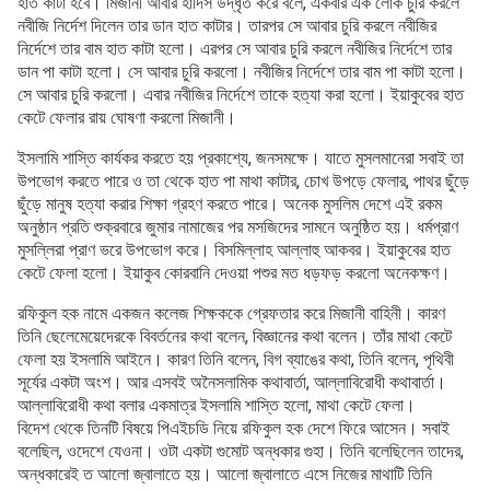
হাত কাটা হবে। মিজানী আবার হাদিস উদ্ধৃত করে বলে, একবার এক লোক চুরি করলে
নবীজি নির্দেশ দিলেন তার ডান হাত কাটার। তারপর সে আবার চুরি করলে নবীজির
নির্দেশে তার বাম হাত কাটা হলো। এরপর সে আবার চুরি করলে নবীজির নির্দেশে তার
ডান পা কাটা হলো। সে আবার চুরি করলো। নবীজির নির্দেশে তার বাম পা কাটা হলো।
সে আবার চুরি করলো। এবার নবীজির নির্দেশে তাকে হত্যা করা হলো। ইয়াকুবের হাত
কেটে ফেলার রায় ঘোষণা করলো মিজানী।
ইসলামি শাস্তি কার্যকর করতে হয় প্রকাশ্যে, জনসমক্ষে। যাতে মুসলমানেরা সবাই তা
উপভোগ করতে পারে ও তা থেকে হাত পা মাথা কাটার, চোখ উপড়ে ফেলার, পাথর ছুঁড়ে
ছুঁড়ে মানুষ হত্যা করার শিক্ষা গ্রহণ করতে পারে। অনেক মুসলিম দেশে এই রকম
অনুষ্ঠান প্রতি শুক্রবারে জুমার নামাজের পর মসজিদের সামনে অনুষ্ঠিত হয়। ধর্মপ্রাণ
মুসল্লিরা প্রাণ ভরে উপভোগ করে। বিসমিল্লাহ আল্লাহু আকবর। ইয়াকুবের হাত
কেটে ফেলা হলো। ইয়াকুব কোরবানি দেওয়া পশুর মত ধড়ফড় করলো অনেকক্ষণ।
রফিকুল হক নামে একজন কলেজ শিক্ষককে গ্রেফতার করে মিজানী বাহিনী। কারণ
তিনি ছেলেমেয়েদেরকে বিবর্তনের কথা বলেন, বিজ্ঞানের কথা বলেন। তাঁর মাথা কেটে
ফেলা হয় ইসলামি আইনে। কারণ তিনি বলেন, বিগ ব্যাঙের কথা, তিনি বলেন, পৃথিবী
সূর্যের একটা অংশ। আর এসবই অনৈসলামিক কথাবার্তা, আল্লাবিরোধী কথাবার্তা।
আল্লাবিরোধী কথা বলার একমাত্র ইসলামি শাস্তি হলো, মাথা কেটে ফেলা।
বিদেশ থেকে তিনটি বিষয়ে পিএইচডি নিয়ে রফিকুল হক দেশে ফিরে আসেন। সবাই
বলেছিল, ওদেশে যেওনা। ওটা একটা গুমোট অন্ধকার গুহা। তিনি বলেছিলেন তাদের,
অন্ধকারেই ত আলো জ্বালাতে হয়। আলো জ্বালাতে এসে নিজের মাথাটি তিনি