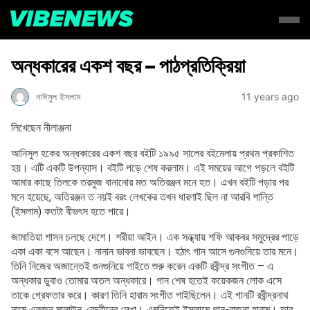
অন্ধকারের একশ বছর – পাঠপ্রতিক্রিয়া
নাঈমুল ইসলাম
11 years ago
লিখেছেন নীলাঞ্জনা
আনিসুল হকের অন্ধকারের একশ বছর বইটি ১৯৯৫ সালের বইমেলায় প্রথম প্রকাশিত
হয়। এটি একটি উপন্যাস। বইটি পড়ে শেষ করলাম। এই সময়ের আগে পড়লে বইটি
আমার কাছে তিলকে তরমুজ বানানোর মত অতিরঞ্জন মনে হত। এখন বইটি পড়ার পর
মনে হয়েছে, অতিরঞ্জন ত নয়ই বরং লেখকের তখন ধারণাই ছিল না আরবি শান্তি
(ইসলাম) কতটা বীভৎস হতে পারে।
জামাতিয়া শাসন চলছে দেশে। শরীয়া আইন। এক সন্ধ্যায় শফি আকবর সমুদ্রের পাড়ে
একা একা বসে আছেন। নানান ভাবনা ভাবছেন। হঠাৎ গান আসে গুনগুনিয়ে তার মনে।
তিনি নিজের অজান্তেই গুনগুনিয়ে গাইতে শুরু করেন একটি রবীন্দ্র সংগীত – এ
অন্ধকার ডুবাও তোমার অতল অন্ধকারে। গান শেষ হতেই কয়েকজন লোক এসে
তাকে গ্রেফতার করে। কারণ তিনি হারাম সংগীত গাইছিলেন। এই গানটি রবীন্দ্রনাথ
নামে একজন মালাউন, বেদ্বীনের লেখা। এমনিতেই ইসলামে গান-বাজনা হারাম। তার