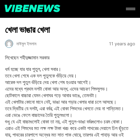
খেলা ভাঙার খেলা
নাঈমুল ইসলাম
11 years ago
লিখেছেন শহীদুজ্জামান সরকার
ধর্ম হচ্ছে যার যার পুতুল, খেলা সবার।
তবে খেলা শেষে এক দল পুতুলকে গুঁড়িয়ে দেয়।
আরেক দল পুতুল গুঁড়িয়ে দেয় খেলা শেষ হওয়ার আগেই।
এদের মধ্যে প্রথম দলটা বোকা আর অন্ধ; এদের আচরণ শিশুসুলভ।
ছোটকালে বাচ্চারা যেমন খেলাঘর গড়ে আবার ভাঙে, তেমনটা।
এই খেলাটার কোনো মানে নেই, ভাঙা আর গড়ার খেলার ধারা চলে আসছে।
তবে দ্বিতীয় যে দলটা, এরা বর্বর; এই বোকা শিশুদের খেলতে দেয় না শান্তিমত।
এরা ভেঙে ফেলে বাচ্চাদের তৈরি পুতুলগুলো।
শুধু যে এই বাচ্চাগুলোই বোকা তা নয়, এই পুতুল-ভাঙা বর্বরগুলোও চরম বোকা।
এরাও এই শিশুদের মত লক্ষ লক্ষ টাকা খরচ করে একটা পাথরের দেয়ালে ঢিল ছুঁড়তে
যায়, পাথরের চারপাশে অন্ধের মত সাত পাক ঘোরে, তারপর এই পাহাড় আর ওই