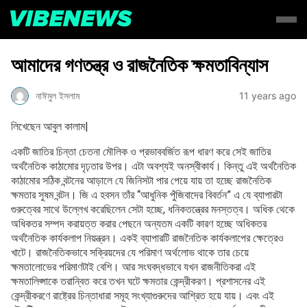
আমাদের গণতন্ত্র ও রাজনৈতিক ক্ষমতাবিন্যাস
নাঈমুল ইসলাম
11 years ago
লিখেছেন আবুল কালাম|
একটি জাতির চিন্তা চেতনা মৌলিক ও প্রভাববর্জিত রূপ ধারণ করে সেই জাতির
অর্থনৈতিক কাঠামোর দৃঢ়তার উপর। এটা অবশ্যই অনস্বীকার্য। কিন্তু এই অর্থনৈতিক
কাঠামোর সঠিক বন্টনের আড়ালে যে জিনিসটা পার পেয়ে যায় তা হচ্ছে রাজনৈতিক
ক্ষমতার সুষম বন্টন। জি এ হবসন তাঁর “আধুনিক পুঁজিবাদের বিবর্তন” এ যে ব্যাপারটা
গুরুত্বের সাথে উল্লেখ করেছিলেন সেটা হচ্ছে, ধনিকতন্ত্রের মনস্তত্ব। অধিক থেকে
অধিকতর সম্পদ করায়ত্ত করার পেছনে অন্যতম একটি কারণ হচ্ছে অধিকতর
অর্থনৈতিক কার্যকলাপ নিয়ন্ত্রন। একই ব্যাপারটি রাজনৈতিক কার্যকলাপের ক্ষেত্রেও
খাটে। রাজনৈতিকভাবে সক্রিয়দের যে পরিমাণ অর্থলোভ থাকে তার চেয়ে
ক্ষমতালোভের পরিমাণটাই বেশি। আর সংঘবদ্ধভাবে যখন রাজনীতিকরা এই
ক্ষমতালিপ্সাকে তরান্বিত করে তখন ঘটে ক্ষমতার কেন্দ্রীকরণ। প্রশাসনের এই
কেন্দ্রীকরণে রাষ্ট্রের চিন্তাধারা সমূহ সংখ্যাগুরুদের আশ্রিত হয়ে যায়। এবং এই