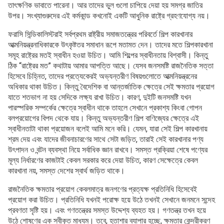
তাৎক্ষণিক ভাবাতে পারেনা। আর তাদের ভুল গুলো চাপিয়ে দেয়া হয় সমগ্র জাতির
উপর। সংখ্যাগুরুদের এই কর্মকান্ড কখনোই একটি আধুনিক রাষ্ট্রে গ্রহণযোগ্য নয়।
ফরাসি সিন্ডিকালিস্টরাই সর্বপ্রথম রাষ্ট্রীয় সমাজতন্ত্রের পরিবর্তে শিল্প কারখানার
আত্মনিয়ন্ত্রনাধিকারকে উৎকৃষ্টতর সমাধান রূপে মতামত দেন। তাদের মতে শিল্পকারখানা
সমূহ রাষ্ট্রের মতই স্বাধীন হওয়া উচিত। আমি শিল্পের স্বাধীনতায় বিশ্বাসী। কিন্তু
ঠিক “রাষ্ট্রের মত” কথাটায় আমার আপত্তি আছে। যেসব জনসমষ্টি রাজনৈতিক সত্তা
হিসেবে চিহ্নিত, তাদের প্রত্যেকেরই অভ্যন্তরীণ বিষয়গুলোতে আত্মনিয়ন্ত্রনের
অধিকার থাকা উচিত। কিন্তু বৈদেশিক বা আন্তর্জাতিক ক্ষেত্রে সেই ক্ষমতার প্রয়োগ
যাতে শতভাগ না হয় সেদিকে লক্ষ্য রাখা উচিত। কারণ, দুইটি জনসমষ্টি যখন
পারস্পরিক সম্পর্কের ক্ষেত্রে স্বাধীন থাকে তাহলে সেখানে প্রকাশ্য কিংবা গোপন
বলপ্রয়োগের বিপদ থেকে যায়। কিন্তু অভ্যন্তরীণ শিল্প বাণিজ্যের ক্ষেত্রে এই
স্বাধীনতাটা থাকা প্রয়োজন বলেই আমি মনে করি। যেমন, যারা সেই শিল্প কারখানায়
শ্রম দেয় এবং যাদের জীবনাচারণের সাথে সেটা জড়িত, তারাই সেই কারখানার পণ্য
উৎপাদন ও বন্টন ব্যবস্থা নিয়ে সর্বাধিক জ্ঞান রাখবে। সমস্ত প্রক্রিয়া শেষে পণ্যের
মূল্য নির্ধারণের কাজটাই কেবল সরকার করে দেয়া উচিত, কারণ সেক্ষেত্রে কেবল
কারখানা নয়, সমস্ত দেশের স্বার্থ জড়িত থাকে।
রাজনৈতিক ক্ষমতার প্রয়োগ কেবলমাত্র জনগণের প্রত্যক্ষ প্রতিনিধি হিসেবেই
প্রয়োগ করা উচিত। প্রতিনিধি যখনই পরোক্ষ হয়ে উঠে তখনই সেখানে জনমনে সন্দেহ
প্রবণতা সৃষ্টি হয়। এবং গণতন্ত্রের সমস্ত উদ্দেশ্য ব্যহত হয়। গণতন্ত্র তখন হয়ে
উঠে শোষণের এক স্বীকৃত মাধ্যম। তবে, হতাশার ব্যাপার হচ্ছে, ক্ষমতার কেন্দ্রীকরণ