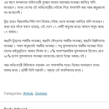
এর আগে কলকাতার অভিনেত্রী নুসরাত জাহান মহালয়ার শুভেচ্ছা জানিয়ে গালি
শুনেছেন। অন্য দেশের এই অভিনেত্রীর পেইজে গিয়ে গালাগালি করা গরুর বাছুরগুলো
সব বাংলাদেশী।
হিন্দু হয়েও ক্রিকেটার লিটন দাশ নিজের পেইজ থেকে শুভেচ্ছা জানিয়ে গালি শুনেছেন।
বাধ্য হয়ে তাঁকে বলতে হয়েছে, এই দেশে ১৭ কোটি মানুষের মধ্যে আসলে মানুষ আছে
১৭ হাজার।
বাঙালি হিন্দুদের শারদীয় শুভেচ্ছা, বাঙালি বৌদ্ধদের শারদীয় শুভেচ্ছা, বাঙালি খ্রিষ্টানদের
শুভেচ্ছা। সকল মানুষকেই শারদীয় শুভেচ্ছা। শুধু মুসলমানদের শারদীয় শুভেচ্ছা দিয়ে
তাদের ধর্মানুভূতিতে আঘাত দিলাম না। ৫% অসাম্প্রদায়িক মুসলমানকে হিসেবে রেখে
৯৫% ছাগল মুসলমানকে শুভেচ্ছা জানানোর কোনো ইচ্ছে আমার নেই।
আর অভিনেত্রী মিথিলাকে ধন্যবাদ এত গালাগালির পরেও নিজের অবস্থানে অনড়
থাকার জন্য। ছবিটি তিনি সরাননি। শ্রদ্ধা এই মানসিকতার জন্য।
Categories:
Article
,
Opinion