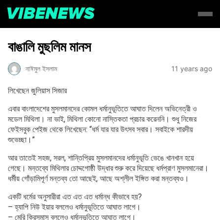
বাঙালি মুছলিম মানস
নাঈমুল ইসলাম
11 years ago
লিখেছেন জুলিয়াস সিজার
এবার বাংলাদেশের মুসলমানদের কোমল ধর্মানুভূতিতে আঘাত দিলেন অভিনেত্রী ও
মডেল মিথিলা। না ভাই, মিথিলা কোনো নাস্তিকতা প্রচার করেননি। শুধু নিজের
ফেইসবুক পেইজ থেকে লিখেছেন: “ধর্ম যার যার উৎসব সবার। সবাইকে শারদীয়
শুভেচ্ছা।”
আর তাতেই সহজ, সরল, শান্তিপ্রিয় মুসলমানদের ধর্মানুভূতি ভেঙে খানখান হয়ে
গেছে। মন্তব্যে মিথিলার চোদ্দগোষ্ঠী উদ্ধার শুরু করে দিয়েছে ধর্মপ্রাণ মুসলমানেরা।
ধর্মীয় গোঁড়ামিপূর্ণ মন্তব্য তো আছেই, আছে অশ্লীল ইঙ্গিত করা মন্তব্যও।
একটি ধর্মের অনুসারীরা এত এত এত ধর্মান্ধ কীভাবে হয়?
– হ্যাপি নিউ ইয়ার বললেও ধর্মানুভূতিতে আঘাত লাগে।
– মেরি ক্রিসমাস বললেও ধর্মানুভূতিতে আঘাত লাগে।