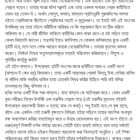
ছবিতে আর একটি স্বল্প চর্চিত বিষয় নেক্রোফিলিয়া। এক ব্যাক্তি এক মৃত নারীদেহের
প্রেমে পড়েন। তাহার পরের ঘটনা স্বল্পই এবং তাহা একদম সাধারন প্রেম কাহীনিতে
যেমন হয় তেমন-ই। অর্থাৎ লোলুপ, বলবান, মাস্তান প্রতিদ্বন্দী পুরুষদিগের লালসা
হইতে প্রেমিকাকে বাঁচাইতে প্রেমিকের লড়াই ও মৃত্যুবরণ। তা ইহাই যদি এই অংশের
উপজিব্য হয় তাহা হইলে নারীটিকে মারিবার যে কি প্রয়োজন ছিল তা ঠিক ধরিতে
পারিলাম না। সে নারী জীবিত থাকিলে কাহীনির কোন পাকা ধানে যে মই পড়িত তাহা
কেবল বিধাতাই জানেন। তদুপরি ইহাও জানিলাম যে মোকাম কলিকাতার বুকে একটি
দুইটি নহে, দলে দলে লোক আছেন যাহারা নেক্রোফিলিক। তাহারা মৃতদেহ কামনা
করেন। নির্মাতা নিশ্চয় অনুসন্ধানসমৃদ্ধ তথ্যই পরিবেশন করিয়াছেন। বিপুলা এ
পৃথিবীর কতটুকু জানি!
এই হইল বাস্তব। উপরোক্ত দুইটি অংশের মাঝে ছবিটিতে আর-ও একটি অংশ
(বাস্তব-ই বোধ হয়) বিদ্যমান। তাহা একটি সারমেয়র প্রেম! কিন্তু উহা দেখিয়া হাসিব
না কাঁদিব নাকি গম্ভীর থাকিব তাহা এতাবধি স্থির করিয়া উঠিতে পারি নাই বলিয়া
তৎসম্বন্ধে কিছু বলিলাম না।
ছবির অপর একটি দিক পরা-বাস্তব। যাহা বাস্তব কে অতিক্রম করে। যেমন একটি
বৃহৎ মহীরূহ নিম্নে উপবিষ্ট এক তরুনীর প্রেমে পড়ে (এই তরুনীর মৃতদেহ লইয়াই
উপরোক্ত রক্তক্ষয়ী বিবাদ ও হত্যা; যাক সে কথা)। শুধু ইহাই নহে সে বৃক্ষ হাসে,
কাঁদে এবং একদিন সেই তরুনী বৃক্ষতলে নিদ্রিত হইয়া পড়িলে তাহার আংশিক অনাবৃত
বক্ষ অবলোকন করিয়া হস্তমৈথুন করে ও উহার রেতঃস্খলন হয়। এই অংশ হইতে যে
গুরুত্বপূর্ণ শিক্ষাটি দর্শক পাইয়া থাকেন সেইটি হইল যাহাই শুনিতে ভাল তাহা সর্বদাই
দেখিতে ভালো হইবে এইরূপ স্থিরতা প্রত্যাশা করা নিতান্তই অনুচিত। এই শিক্ষা
পরিচালকের নাই কিন্তু সফল ভাবে তিনি তাঁহার দর্শকদিগকে দিয়াছেন। বৃক্ষের প্রেম