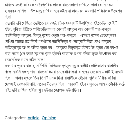
শুনিতে যতই কাব্যিক ও বৈপ্লবিক লাগুক বায়স্কোপে দেখিতে তাহা যে নিদারুন
হাস্যকর লাগিল। উপরন্তু দেখিয়া মনে হইল না হাস্যরস আমদানি পরিচালক উদ্দেশ্য
ছিল!
তদুপরি ছবি দেখিতে দেখিতে যে রাজনৈতিক সমস্যাটি উপস্থিত হইতেছিল সেইটি
হইল, বুঝিয়া উঠিতে পারিতেছিলাম না কোনটি বাস্তব আর কোনটি পরা-বাস্তব।
নারসিসিজ্‌ম বাস্তব, কিন্তু বৃক্ষের প্রেম পরা-বাস্তব। এক্ষনে বৃক্ষের রেতঃস্খলন
দেখিয়া আমার মত নির্বোধ দর্শকের নারসিসিজ্‌ম বা নেক্রোফিলিয়া কেও বাস্তব
অতিক্রান্ত কল্পনা বলিয়া ভ্রম হয়। অন্তত বিভ্রান্ত হইবার উপক্রম তো হয়-ই।
যাহা সত্য (সে যতই স্বল্পসংখ্যক হউক) তাহাকে কল্পনা বলিয়া ভ্রম উৎপাদন করা
রাজনৈতিক ভাবে সঠিক নহে।
সবশেষে পুজার বাজার, সর্দিগর্মি, সিপিএম-তৃণমূল দ্বন্দে ক্লীষ্ট কোলিকাতার বাঙ্গালীর
পক্ষে নারসিসিজ্‌ম, পরা-বাস্তব কিম্বা নেক্রোফিলিয়া-র মধ্যে যেকোন একটি-ই যথেষ্ট
ছিল। তাহার স্থলে তিন তিনটি চমক দিয়া বাঙ্গালীকে হেঁচকি তুলিয়া নির্বাক করিয়া
দেওয়াই বোধকরি পরিচালকের উদ্দেশ্য ছিল। প্রবাসী হইবার সুবাদে আমার হেঁচকি ওঠে
নাই; ছবি দেখিয়া হাসিয়া খুন হইবার জোগাড় হইয়াছিল।
Categories:
Article
,
Opinion