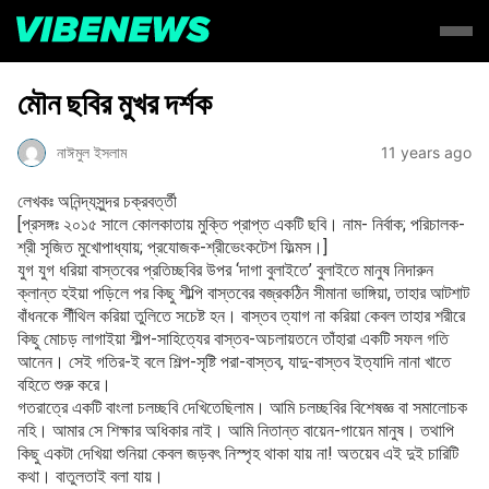
মৌন ছবির মুখর দর্শক
নাঈমুল ইসলাম
11 years ago
লেখকঃ অনিন্দ্যসুন্দর চক্রবর্ত্তী
[প্রসঙ্গঃ ২০১৫ সালে কোলকাতায় মুক্তি প্রাপ্ত একটি ছবি। নাম- নির্বাক; পরিচালক-
শ্রী সৃজিত মুখোপাধ্যায়; প্রযোজক-শ্রীভেংকটেশ ফিল্মস।]
যুগ যুগ ধরিয়া বাস্তবের প্রতিচ্ছবির উপর ‘দাগা বুলাইতে’ বুলাইতে মানুষ নিদারুন
ক্লান্ত হইয়া পড়িলে পর কিছু শীল্পি বাস্তবের বজ্রকঠিন সীমানা ভাঙ্গিয়া, তাহার আটশাট
বাঁধনকে শীঁথিল করিয়া তুলিতে সচেষ্ট হন। বাস্তব ত্যাগ না করিয়া কেবল তাহার শরীরে
কিছু মোচড় লাগাইয়া শীল্প-সাহিত্যের বাস্তব-অচলায়তনে তাঁহারা একটি সফল গতি
আনেন। সেই গতির-ই বলে শিল্প-সৃষ্টি পরা-বাস্তব, যাদু-বাস্তব ইত্যাদি নানা খাতে
বহিতে শুরু করে।
গতরাত্রে একটি বাংলা চলচ্ছবি দেখিতেছিলাম। আমি চলচ্ছবির বিশেষজ্ঞ বা সমালোচক
নহি। আমার সে শিক্ষার অধিকার নাই। আমি নিতান্ত বায়েন-গায়েন মানুষ। তথাপি
কিছু একটা দেখিয়া শুনিয়া কেবল জড়বৎ নিস্পৃহ থাকা যায় না! অতয়েব এই দুই চারিটি
কথা। বাতুলতাই বলা যায়।