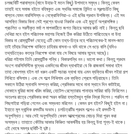
চলচ্ছবিটি পরাবাস্তব (মানে উহার-ই মতন কিছু) উপাদানে সমৃদ্ধ। কিন্তু কেবল
তাহাই নহে সমাজ হইতে বহিষ্কৃত এবং স্থবির সমাজে নিন্দিত ও স্বল্পচর্চিত কিছু
বাস্তব যেমন নারসিসিস্‌ম ও নেক্রোফিলিয়া-ও এই ছবির প্রধান উপজিব্য। এই সব
আসক্তি বিকার কিনা সেই প্রশ্নে যাওয়া নিরর্থক এবং এই মুহূর্তে অপ্রাসঙ্গিক।
প্রচলিত ও সরলীকৃত মর্যা ল মাপকাঠিতে জগত বিচারে আমার রুচি নাই। কিন্তু ছবি
দেখিয়া মনে হইল পরিচালক মহাশয় নিজেই ঠিক করিয়া উঠিতে পারিতেছেন না উহা
বিকার না রোম্যান্টিক! যেহেতু এটি কোন তথ্য-চিত্র নহে পরিচালকের-ই মানস-জাত
তাই তাঁহার নিরপেক্ষ থাকিতে চাহিবার বাসনা-ও যদি থাকে সে গুড়ে বালি (যদিও
তথ্যচিত্রেও কতদূর নিরপেক্ষ থাকা যায় সে বিষয়ে আমার সন্দেহ আছে)।
ধরিয়া লইলাম তিনি রোম্যান্টিক পন্থি। বিকারপন্থি নন। ভালো কথা। কিন্তু প্রথম
অংশে নারসিসিস্টিক বৃদ্ধের একদিনের জীবন দ্যাখাইয়া যে কি রাজকার্য সমাধা হইল
তাহা বোধগম্য হইল না! ধরুন একটি সচারচ দ্যাখা যায় এমন ব্যক্তির জীবন লইয়া গল্প
লিখিতে বসিলাম। এবং সে গল্পে লিখিলাম এক ব্যক্তি প্রেমে পড়িয়াছেন। তিনি
সকালে উঠিয়া স্নানাদি সম্পন্ন করিয়া, প্রেমিকার সাথে নানা স্থানে দিন কাটাইয়া,
দোকানে ঘুরিয়া জামা খরিদ করিয়া, হোটেল-রেস্তোরায় পানাহার সারিয়া বাড়ি ফিরিলেন।
অতঃপর রাত্রে প্রেমিকার কথা স্মরন করিয়া হস্তমৈথুন পূর্বক নিদ্রা দিলেন। পরদিন পা
পিছলাইয়া পড়িয়া গেলেন এবং সম্ভবত মরিলেন । কেমন গল্প হইল? কিছুই হইল না।
ইহাতে মূল দ্বান্দিক রসদটির অভাব। চলচিত্রটির প্রথম গল্পেও ওই রসদটি-ই
অনুপস্থিত। আর সেই অনুপস্থিতি কেবল আত্মপ্রেমের মোচড় দিয়া পূরন করা
অসম্ভব। তাহাতে কৌটার আকার কিঞ্চিত আকর্ষনীয় হয় কিন্তু উহা শূন্য-ই থাকে।
এই দোষে সমগ্র ছবিটি-ই দুষ্ট।