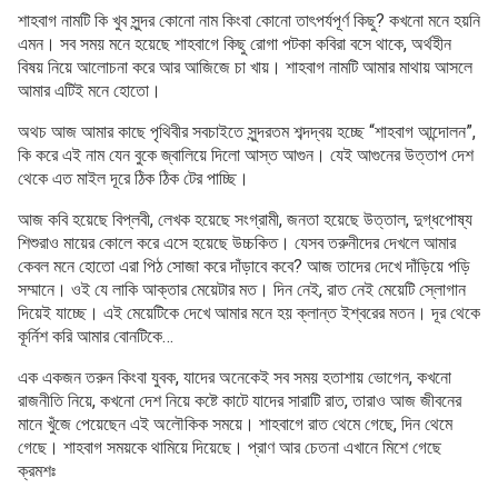
শাহবাগ নামটি কি খুব সুন্দর কোনো নাম কিংবা কোনো তাৎপর্যপূর্ণ কিছু? কখনো মনে হয়নি
এমন। সব সময় মনে হয়েছে শাহবাগে কিছু রোগা পটকা কবিরা বসে থাকে, অর্থহীন
বিষয় নিয়ে আলোচনা করে আর আজিজে চা খায়। শাহবাগ নামটি আমার মাথায় আসলে
আমার এটিই মনে হোতো।
অথচ আজ আমার কাছে পৃথিবীর সবচাইতে সুন্দরতম শব্দদ্বয় হচ্ছে “শাহবাগ আন্দোলন”,
কি করে এই নাম যেন বুকে জ্বালিয়ে দিলো আস্ত আগুন। যেই আগুনের উত্তাপ দেশ
থেকে এত মাইল দূরে ঠিক ঠিক টের পাচ্ছি।
আজ কবি হয়েছে বিপ্লবী, লেখক হয়েছে সংগ্রামী, জনতা হয়েছে উত্তা
ল, দুগ্ধপোষ্য
শিশুরাও মায়ের কোলে করে এসে হয়েছে উচ্চকিত। যেসব তরুনীদের দেখলে আমার
কেবল মনে হোতো এরা পিঠ সোজা করে দাঁড়াবে কবে? আজ তাদের দেখে দাঁড়িয়ে পড়ি
সম্মানে। ওই যে লাকি আক্তার মেয়েটার মত। দিন নেই, রাত নেই মেয়েটি স্লোগান
দিয়েই যাচ্ছে। এই মেয়েটিকে দেখে আমার মনে হয় ক্লান্ত ইশ্বরের মতন। দূর থেকে
কূর্নিশ করি আমার বোনটিকে…
এক একজন তরুন কিংবা যুবক, যাদের অনেকেই সব সময় হতাশায় ভোগেন, কখনো
রাজনীতি নিয়ে, কখনো দেশ নিয়ে কষ্টে কাটে যাদের সারাটি রাত, তারাও আজ জীবনের
মানে খুঁজে পেয়েছেন এই অলৌকিক সময়ে। শাহবাগে রাত থেমে গেছে, দিন থেমে
গেছে। শাহবাগ সময়কে থামিয়ে দিয়েছে। প্রাণ আর চেতনা এখানে মিশে গেছে
ক্রমশঃ