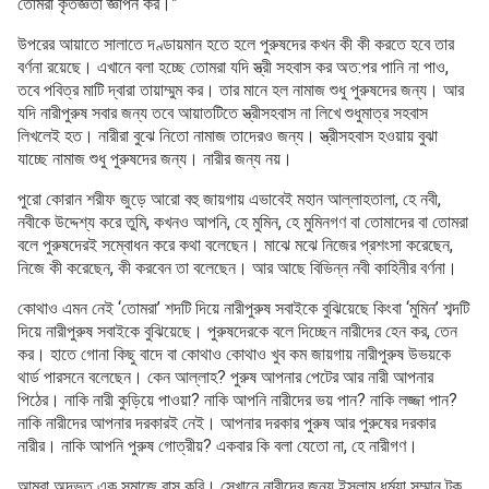
তোমরা কৃতজ্ঞতা জ্ঞাপন কর।”
উপরের আয়াতে সালাতে দণ্ডায়মান হতে হলে পুরুষদের কখন কী কী করতে হবে তার
বর্ণনা রয়েছে। এখানে বলা হচ্ছে তোমরা যদি স্ত্রী সহবাস কর অত:পর পানি না পাও,
তবে পবিত্র মাটি দ্বারা তায়াম্মুম কর। তার মানে হল নামাজ শুধু পুরুষদের জন্য। আর
যদি নারীপুরুষ সবার জন্য তবে আয়াতটিতে স্ত্রীসহবাস না লিখে শুধুমাত্র সহবাস
লিখলেই হত। নারীরা বুঝে নিতো নামাজ তাদেরও জন্য। স্ত্রীসহবাস হওয়ায় বুঝা
যাচ্ছে নামাজ শুধু পুরুষদের জন্য। নারীর জন্য নয়।
পুরো কোরান শরীফ জুড়ে আরো বহু জায়গায় এভাবেই মহান আল্লাহতালা, হে নবী,
নবীকে উদ্দেশ্য করে তুমি, কখনও আপনি, হে মুমিন, হে মুমিনগণ বা তোমাদের বা তোমরা
বলে পুরুষদেরই সম্বোধন করে কথা বলেছেন। মাঝে মঝে নিজের প্রশংসা করেছেন,
নিজে কী করেছেন, কী করবেন তা বলেছেন। আর আছে বিভিন্ন নবী কাহিনীর বর্ণনা।
কোথাও এমন নেই ‘তোমরা’ শদটি দিয়ে নারীপুরুষ সবাইকে বুঝিয়েছে কিংবা ‘মুমিন’ শব্দটি
দিয়ে নারীপুরুষ সবাইকে বুঝিয়েছে। পুরুষদেরকে বলে দিচ্ছেন নারীদের হেন কর, তেন
কর। হাতে গোনা কিছু বাদে বা কোথাও কোথাও খুব কম জায়গায় নারীপুরুষ উভয়কে
থার্ড পারসনে বলেছেন। কেন আল্লাহ? পুরুষ আপনার পেটের আর নারী আপনার
পিঠের। নাকি নারী কুড়িয়ে পাওয়া? নাকি আপনি নারীদের ভয় পান? নাকি লজ্জা পান?
নাকি নারীদের আপনার দরকারই নেই। আপনার দরকার পুরুষ আর পুরুষের দরকার
নারীর। নাকি আপনি পুরুষ গোত্রীয়? একবার কি বলা যেতো না, হে নারীগণ।
আমরা অদ্ভুত এক সমাজে বাস করি। সেখানে নারীদের জন্য ইসলাম ধর্ম্যা সম্মান টুকু