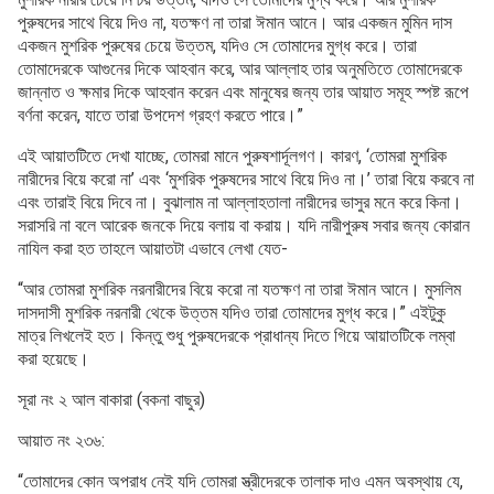
পুরুষদের সাথে বিয়ে দিও না, যতক্ষণ না তারা ঈমান আনে। আর একজন মুমিন দাস
একজন মুশরিক পুরুষের চেয়ে উত্তম, যদিও সে তোমাদের মুগ্ধ করে। তারা
তোমাদেরকে আগুনের দিকে আহবান করে, আর আল্লাহ তার অনুমতিতে তোমাদেরকে
জান্নাত ও ক্ষমার দিকে আহবান করেন এবং মানুষের জন্য তার আয়াত সমূহ স্পষ্ট রূপে
বর্ণনা করেন, যাতে তারা উপদেশ গ্রহণ করতে পারে।”
এই আয়াতটিতে দেখা যাচ্ছে, তোমরা মানে পুরুষশার্দূলগণ। কারণ, ‘তোমরা মুশরিক
নারীদের বিয়ে করো না’ এবং ‘মুশরিক পুরুষদের সাথে বিয়ে দিও না।’ তারা বিয়ে করবে না
এবং তারাই বিয়ে দিবে না। বুঝালাম না আল্লাহতালা নারীদের ভাসুর মনে করে কিনা।
সরাসরি না বলে আরেক জনকে দিয়ে বলায় বা করায়। যদি নারীপুরুষ সবার জন্য কোরান
নাযিল করা হত তাহলে আয়াতটা এভাবে লেখা যেত-
“আর তোমরা মুশরিক নরনারীদের বিয়ে করো না যতক্ষণ না তারা ঈমান আনে। মুসলিম
দাসদাসী মুশরিক নরনারী থেকে উত্তম যদিও তারা তোমাদের মুগ্ধ করে।” এইটুকু
মাত্র লিখলেই হত। কিন্তু শুধু পুরুষদেরকে প্রাধান্য দিতে গিয়ে আয়াতটিকে লম্বা
করা হয়েছে।
সূরা নং ২ আল বাকারা (বকনা বাছুর)
আয়াত নং ২৩৬:
“তোমাদের কোন অপরাধ নেই যদি তোমরা স্ত্রীদেরকে তালাক দাও এমন অবস্থায় যে,