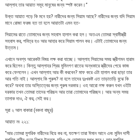
আল্লাহ তার আয়াত সমূহ মানুষের জন্য স্পষ্ট করেন।”
উক্ত আয়াত পড়ে কি মনে হয়? নারীদের জন্য সিয়াম আছে? নারীদের জন্য যদি সিয়াম
মানে রোজা ফরজ হত তা হলে আয়াতটা এমন হত-
সিয়ামের রাতে তোমাদের জন্য সহবাস হালাল করা হল। অতএব তোমরা স্বামীস্ত্রী
সহবাস কর, পবিত্র হও আর আহার করে সিয়াম পালন কর। এটাই তোমাদের জন্য
উত্তম।
এখানে অবশ্য আরেকটা বিষয় লক্ষ করা যাচ্ছে। আল্লাহ সিয়ামের সময় স্ত্রীগমন হারাম
করে ছিলেন। কিন্তু আল্লাহর প্রিয় মুমিনগণ রাতের অন্ধকারে স্ত্রীদের পেয়ে কাজ
করে ফেললেন। এখন আল্লাহ আর কী করবেন? মাফ করে এটা হালাল করা ছাড়া তার
আর গতি নাই। আল্লাহ কি পুরুষ? না হলে তাদের দুঃখকষ্ট এত তাড়াতাড়ি বুঝে কি
করে? অথবা তার অস্তিত্বের জন্য পুরুষ দরকার। ওহ আরো লক্ষ করুন যখন ওইটা
দরকার তখন তোমরা তাদের পরিচ্চদ আর তারা তোমাদের পরিচ্ছদ। আর অন্য সময়
তালাক দাও, ঐ কর, সেই কর।
সূরা ২ আল বাকারা (বকনা বাছুর)
আয়াত নং ২২১:
“আর তোমরা মুশরিক নারীদের বিয়ে কর না, যতক্ষণ তারা ঈমান আনে এবং মুমিন দাসী
মুশরিক নারীর চেয়ে নিশ্চয় উত্তম, যদিও সে তোমাদের মুগ্ধ করে। আর মুশরিক