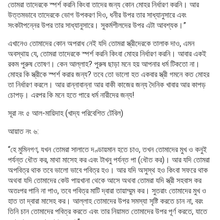
তোমরা তাদেরকে স্পর্শ করনি কিংবা তাদের জন্য কোন মোহর নির্ধারণ করনি। আর
উত্তমভাবে তাদেরকে ভোগ উপকরণ দিও, ধনীর উপর তার সাধ্যানুসারে এবং
সংকটাপন্নের উপর তার সাধ্যানুসারে। সুকর্মশীলদের উপর এটা আবশ্যক।”
এখানেও তোমাদের কোন অপরাধ নেই যদি তোমরা স্ত্রীদেরকে তালাক দাও, এমন
অবস্থায় যে, তোমরা তাদেরকে স্পর্শ করনি কিংবা মোহর নির্ধারণ করনি। আবার একই
রকম পুরুষ তোষণ। কেন আল্লাহ? পুরুষ ছাড়া মনে হয় আপনার ধর্ম টিকতো না।
মোহর কি স্ত্রীকে স্পর্শ করার জন্য? তবে তো ভালো হত একবার স্ত্রী গমনে কত মোহর
তা নির্ধারণ করলে। আর রান্নাবান্না আর বাকী কাজের জন্য দৈনিক খাবার আর কাপড়
চোপড়। এরপর কি মনে হতে পারে ধর্ম নারীদের জন্য!
সূরা নং ৫ আল-মায়িদাহ (খাদ্য পরিবেশিত টেবিল)
আয়াত নং ৬:
“হে মুমিনগণ, যখন তোমরা সালাতে দণ্ডায়মান হতে চাও, তখন তোমাদের মুখ ও কনুই
পর্যন্ত ধৌত কর, মাথা মাসেহ কর এবং টাখনু পর্যন্ত পা (ধৌত কর)। আর যদি তোমরা
অপবিত্র থাক তবে ভালো ভাবে পবিত্র হও। আর যদি অসুস্থ হও কিংবা সফরে থাক
অথবা যদি তোমাদের কেউ পায়খানা থেকে আসে অথবা তোমরা যদি স্ত্রী সহবাস কর
অতঃপর পানি না পাও, তবে পবিত্র মাটি দ্বারা তায়াম্মুম কর। সুতরাং তোমাদের মুখ ও
হাত তা দ্বারা মাসেহ কর। আল্লাহ তোমাদের উপর সমস্যা সৃষ্টি করতে চান না, বরং
তিনি চান তোমাদের পবিত্র করতে এবং তার নিয়ামত তোমাদের উপর পূর্ণ করতে, যাতে