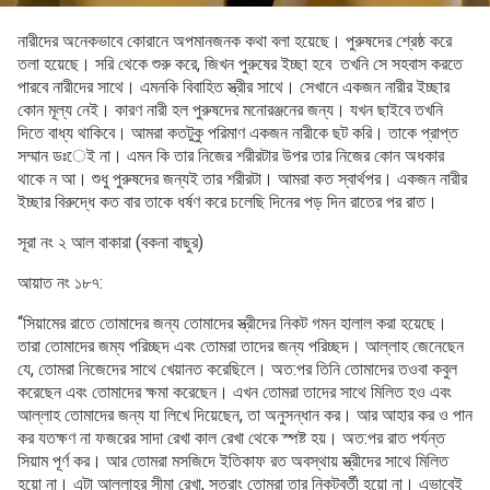
নারীদের অনেকভাবে কোরানে অপমানজনক কথা বলা হয়েছে। পুরুষদের শ্রেষ্ঠ করে
তলা হয়েছে। সরি থেকে শুরু করে, জিখন পুরুষের ইচ্ছা হবে তখনি সে সহবাস করতে
পারবে নারীদের সাথে। এমনকি বিবাহিত স্ত্রীর সাথে। সেখানে একজন নারীর ইচ্ছার
কোন মূল্য নেই। কারণ নারী হল পুরুষদের মনোরঞ্জনের জন্য। যখন ছাইবে তখনি
দিতে বাধ্য থাকিবে। আমরা কতটুকু পরিমাণ একজন নারীকে ছট করি। তাকে প্রাপ্ত
সম্মান ডঃেই না। এমন কি তার নিজের শরীরটার উপর তার নিজের কোন অধকার
থাকে ন আ। শুধু পুরুষদের জন্যই তার শরীরটা। আমরা কত স্বার্থপর। একজন নারীর
ইচ্ছার বিরুদ্ধে কত বার তাকে ধর্ষণ করে চলেছি দিনের পড় দিন রাতের পর রাত।
সূরা নং ২ আল বাকারা (বকনা বাছুর)
আয়াত নং ১৮৭:
“সিয়ামের রাতে তোমাদের জন্য তোমাদের স্ত্রীদের নিকট গমন হালাল করা হয়েছে।
তারা তোমাদের জম্য পরিচ্ছদ এবং তোমরা তাদের জন্য পরিচ্ছদ। আল্লাহ জেনেছেন
যে, তোমরা নিজেদের সাথে খেয়ানত করেছিলে। অত:পর তিনি তোমাদের তওবা কবুল
করেছেন এবং তোমাদের ক্ষমা করেছেন। এখন তোমরা তাদের সাথে মিলিত হও এবং
আল্লাহ তোমাদের জন্য যা লিখে দিয়েছেন, তা অনুসন্ধান কর। আর আহার কর ও পান
কর যতক্ষণ না ফজরের সাদা রেখা কাল রেখা থেকে স্পষ্ট হয়। অত:পর রাত পর্যন্ত
সিয়াম পূর্ণ কর। আর তোমরা মসজিদে ইতিকাফ রত অবস্থায় স্ত্রীদের সাথে মিলিত
হয়ো না। এটা আল্লাহর সীমা রেখা, সুতরাং তোমরা তার নিকটবর্তী হয়ো না। এভাবেই