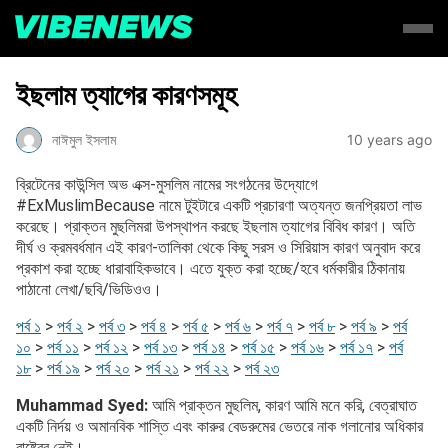
ইছলাম ত্যাগের কারণসমূহ
নাঈমুল ইসলাম
10 years ago
ব্রিটেনের কাউন্সিল অভ এক্স-মুসলিম নামের সংগঠনের উদ্যোগে
#ExMuslimBecause নামে টুইটারে একটি প্রচারণা অত্যন্ত জনপ্রিয়তা লাভ
করেছে। প্রাক্তন মুছলিমরা উপস্থাপন করছে ইছলাম ত্যাগের বিবিধ কারণ। অতি
দীর্ঘ ও ক্রমবর্ধমান এই কারণ-তালিকা থেকে কিছু সরস ও সিরিয়াস কারণ অনুবাদ করে
প্রকাশ করা হচ্ছে ধারাবাহিকভাবে। এতে যুক্ত করা হচ্ছে/হবে ধর্মকারীর ঠিকানায়
পাঠানো লেখা/ছবি/ভিডিওও।
পর্ব ১
>
পর্ব ২
>
পর্ব ৩
>
পর্ব ৪
>
পর্ব ৫
>
পর্ব ৬
>
পর্ব ৭
>
পর্ব ৮
>
পর্ব ৯
>
পর্ব
১০
>
পর্ব ১১
>
পর্ব ১২
>
পর্ব ১৩
>
পর্ব ১৪
>
পর্ব ১৫
>
পর্ব ১৬
>
পর্ব ১৭
>
পর্ব
১৮
>
পর্ব ১৯
>
পর্ব ২০
>
পর্ব ২১
>
পর্ব ২২
>
পর্ব ২৩
Muhammad Syed:
আমি প্রাক্তন মুছলিম, কারণ আমি মনে করি, বেত্রাঘাত
একটি নির্দয় ও অমানবিক শাস্তি এবং কারুর বেডরুমের ভেতরে নাক গলানোর অধিকার
রাষ্ট্রের নেই।