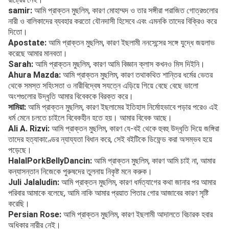
samir:
আমি প্রাক্তন মুছলিম, কারণ মোহাম্মদ ও তার সঙ্গীরা পরাজিত গোত্রগুলোর
নারী ও বালিকাদের ব্যবহার করতো যৌনদাসী হিসেবে এবং এমনকি তাদের বিক্রিও করে
দিতো।
Apostate:
আমি প্রাক্তন মুছলিম, কারণ ইছলামী ননসেন্সের সঙ্গে যুদ্ধে জয়লাভ
করেছে আমার মানবতা।
Sarah:
আমি প্রাক্তন মুছলিম, কারণ আমি বিজ্ঞান ক্লাস কখনও মিস দিইনি।
Ahura Mazda:
আমি প্রাক্তন মুছলিম, কারণ তথাকথিত শান্তির ধর্মের ভেতর
থেকে সমস্ত সহিংসতা ও নারীবিদ্বেষ সযত্নে এড়িয়ে গিয়ে বেছে বেছে ভালো
অংশগুলোর উদ্ধৃতি আমার বিবেককে বিরক্ত করে।
সামিয়া:
আমি প্রাক্তন মুছলিম, কারণ ইছলামের ইতিহাস নির্মোহভাবে পড়ার পরেও এই
ধর্ম মেনে চলতে চাইলে বিবেকহীন হতে হয়। আমার বিবেক আছে।
Ali A. Rizvi:
আমি প্রাক্তন মুছলিম, কারণ যে-বই থেকে হুবহু উদ্ধৃতি দিয়ে জঙ্গিরা
তাদের হত্যাকাণ্ডের ন্যায্যতা বিধান করে, সেই বইটিকে ডিফেন্ড করা অসম্ভব হয়ে
পড়েছে।
HalalPorkBellyDancin:
আমি প্রাক্তন মুছলিম, কারণ আমি চাই না, আমার
কন্যাসন্তান নিজেকে পুরুষদের তুলনায় নিকৃষ্ট মনে করুক।
Juli Jalaludin:
আমি প্রাক্তন মুছলিম, কারণ ধর্মত্যাগের কথা জানার পর আমার
পরিবার আমাকে বলেছে, আমি নাকি আমার প্রয়াত পিতার গোর আজাবের কারণ সৃষ্টি
করেছি।
Persian Rose:
আমি প্রাক্তন মুছলিম, কারণ ইছলামী আদালতে বিচারক হবার
অধিকার নারীর নেই।