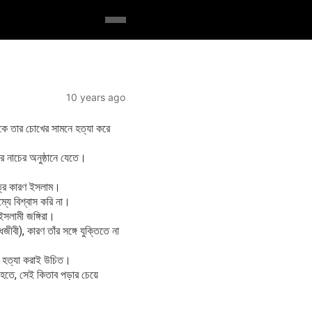
10 years ago
ইকে তার চোখের সামনে হত্যা করে
 নাচের অনুষ্ঠানে যেতে।
াত্র কারণ ইসলাম।
্যে বিশ্বাস করি না।
ইসলামী জঙ্গিরা।
ী), কারণ তাঁর সঙ্গে যুক্তিতে না
ের হত্যা করাই উচিত।
ধ হতে, সেই কিতাব পড়ার চেয়ে