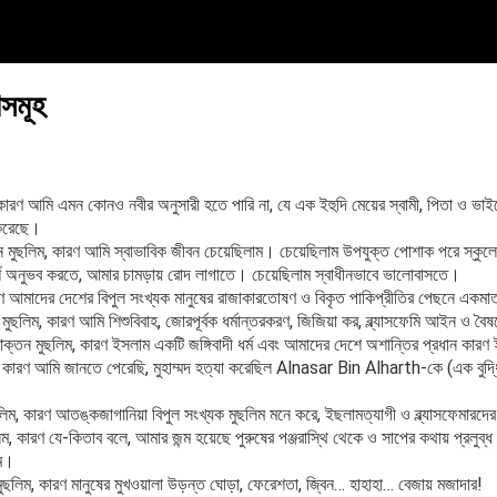
ণসমূহ
কারণ আমি এমন কোনও নবীর অনুসারী হতে পারি না, যে এক ইহুদি মেয়ের স্বামী, পিতা ও ভা
 করেছে।
 মুছলিম, কারণ আমি স্বাভাবিক জীবন চেয়েছিলাম। চেয়েছিলাম উপযুক্ত পোশাক পরে স্কুলের
র্শ অনুভব করতে, আমার চামড়ায় রোদ লাগাতে। চেয়েছিলাম স্বাধীনভাবে ভালোবাসতে।
রণ আমাদের দেশের বিপুল সংখ্যক মানুষের রাজাকারতোষণ ও বিকৃত পাকিপ্রীতির পেছনে একম
ুছলিম, কারণ আমি শিশুবিবাহ, জোরপূর্বক ধর্মান্তরকরণ, জিজিয়া কর, ব্ল্যাসফেমি আইন ও বৈষম
ক্তন মুছলিম, কারণ ইসলাম একটি জঙ্গিবাদী ধর্ম এবং আমাদের দেশে অশান্তির প্রধান কারণ 
 কারণ আমি জানতে পেরেছি, মুহাম্মদ হত্যা করেছিল Alnasar Bin Alharth-কে (এক বুদ্ধিজীব
িম, কারণ আতঙ্কজাগানিয়া বিপুল সংখ্যক মুছলিম মনে করে, ইছলামত্যাগী ও ব্ল্যাসফেমারদ
ম, কারণ যে-কিতাব বলে, আমার জন্ম হয়েছে পুরুষের পঞ্জরাস্থি থেকে ও সাপের কথায় প্রলুব্
তম।
ুছলিম, কারণ মানুষের মুখওয়ালা উড়ন্ত ঘোড়া, ফেরেশতা, জ্বিন… হাহাহা… বেজায় মজাদার!