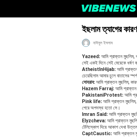
ইছলাম ত্যাগের কার
নাঈমুল ইসলাম
Yazeed:
আমি প্রাক্তন মুছলিম, 
সেই একই দিনে সেই মেয়েকে ধর্ষণ
AtheistInHijab:
আমি প্রাক্তন
চেয়েছিলাম আমার চুলে বাতাসের স্প
সোহরাব:
আমি প্রাক্তন মুছলিম, কা
Hazem Farraj:
আমি প্রাক্তন ম
PakistaniProtest:
আমি প্রা
Pink life:
আমি প্রাক্তন মুছলিম,
পেরে অপদস্থ হতো সে।
Imran Said:
আমি প্রাক্তন মুছল
Elyzcheva:
আমি প্রাক্তন মুছলি
টেলিস্কোপ দিয়ে আকাশ দেখা উত্
CaptCaustic:
আমি প্রাক্তন ম